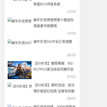
转盘ELO评级系统
12/29
蜗牛扑克荣誉榜第十期送你
高级豪华按摩椅
10/18
蜗牛扑克GG平台汇率调整
05/23
【EV扑克】推荐赛事：8/2-
8/17PLO奥马哈系列赛开启
｜多场神秘赏金赛事与排行
07/31
榜奖励同步登场
【EV扑克】限时活动：前注
德扑疯狂红包雨 见者有份靓
牌奖励红包雨加倍
09/02
蜗牛现金回馈，200%超高充