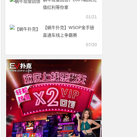
值红利等你拿
01/21
【蜗牛扑克】WSOP金手链
直通车线上争霸赛
07/20