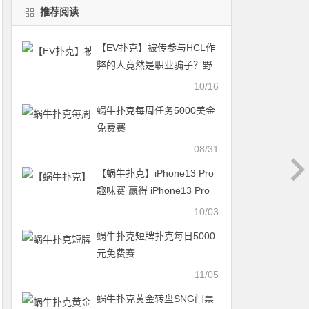
推荐阅读
【EV扑克】被传参与HCL作
弊的人竟然是职业骗子？野
人还帮他说话？
10/16
蜗牛扑克每周任务5000美金
免费赛
08/31
【蜗牛扑克】iPhone13 Pro
趣味赛 赢得 iPhone13 Pro
Max!
10/03
蜗牛扑克短牌扑克每日5000
元免费赛
11/05
蜗牛扑克黄金转盘SNG门票