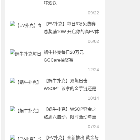
狂欢送
09/22
【EV扑克】每日6场免费赛
总奖励10W 开启你的高EV体
验
06/02
蜗牛扑克每日20万元
GGCare抽奖赛
12/24
【蜗牛扑克】双陈出击
WSOP！该拿的金手链还是
不能少 小孩子才做选择 线上
10/14
线下奖励我全都要！
【蜗牛扑克】​WSOP夺金之
旅周六启动，限时活动与重
磅赛事一睹为快！
07/24
【EV扑克】全新推出 黄金与