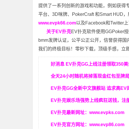
提供了一系列创新的游戏和功能，例如获得专利
平台、3D咪牌、PokerCraft 和Smar
www.evpk66.com
以及Facebook和Twit
关于EV扑克
EV扑克软件使用GGPok
bmm发牌认证，公平公正公开，信誉获得国
我们的终极目标！零秒下载，顶级手感，立即下
好消息 EV扑克GG上线注册领取350
全天24小时随机将掉落现金红包至牌
EV扑克GG
全新中文旗舰站
追求高EV
EV扑克娱乐场强势上线疯狂送钱，注
EV扑克最新网址：
www.evpks.com
EV扑克官方网址：
www.evp86.com