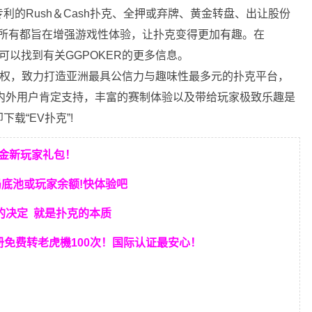
的Rush＆Cash扑克、全押或弃牌、黄金转盘、出让股份
t HUD，所有都旨在增强游戏性体验，让扑克变得更加有趣。在
ter上可以找到有关GGPOKER的更多信息。
er授权，致力打造亚洲最具公信力与趣味性最多元的扑克平台，
内外用户肯定支持，丰富的赛制体验以及带给玩家极致乐趣是
载“EV扑克”!
美金新玩家礼包！
局底池或玩家余额!快体验吧
的决定
就是扑克的本质
册免费转老虎機100次！国际认证最安心！