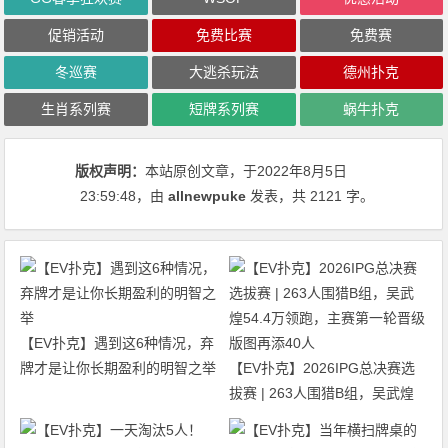
促销活动
免费比赛
免费赛
冬巡赛
大逃杀玩法
德州扑克
生肖系列赛
短牌系列赛
蜗牛扑克
版权声明：
本站原创文章，于2022年8月5日
23:59:48
，由
allnewpuke
发表，共 2121 字。
【EV扑克】遇到这6种情况，弃
牌才是让你长期盈利的明智之举
【EV扑克】2026IPG总决赛选
拔赛 | 263人围猎B组，吴武煌
54.4万领跑，主赛第一轮晋级版
图再添40人