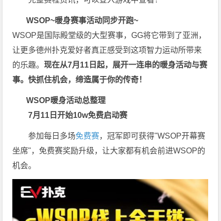
W
S
O
P
~暖身赛事活动同步开跑~
WSOP是国际殿堂级的大型赛事，GG将它带到了亚洲，
让更多
德州扑克
爱好者真正感受到这项智力运动所带来
的乐趣。
现在从7月11日起，展开一连串的暖身活动与赛
事。快抓住机会，缔造属于你的传奇！
WSOP暖身活动总整理
7月11日开始10w免费启动赛
参加每日多场
免费赛
，冠军即可获得"WSOP开幕赛
坐席"，免费赛奖励升级，让大家都有机会前进WSOP的
机会。