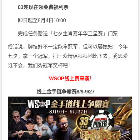
0
3
趁现在领免费福利票
即日起至8月4日10:00
完成任务赠送「七夕生肖嘉年华卫星赛」门票
俗话说，牌技好不一定能拿冠军，但可以娶媳妇！今年
七夕，拿一个冠军，把一众情侣狠狠地比下去，秀恩爱
谁不会，我们秀冠军奖杯吧！
WSOP线上赛来袭！
线上金手链争霸赛8/9-9/27