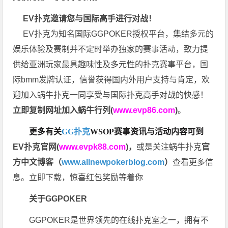
EV扑克邀请您与国际高手进行对战！
EV扑克为知名国际GGPOKER授权平台，集结多元的
娱乐体验及赛制并不定时举办独家的赛事活动，致力提
供给亚洲玩家最具趣味性及多元性的扑克赛事平台，国
际bmm发牌认证，信誉获得国内外用户支持与肯定，欢
迎加入蜗牛扑克一同享受与国际扑克高手对战的快感！
立即复制网址加入蜗牛行列(
www.evp86.com
)
。
更多有关
GG扑克
WSOP
赛事资讯与活动内容可到
EV扑克官网(
www.evpk88.com
)
，
或是关注蜗牛扑克
官
方中文博客（
www.allnewpokerblog.com
）
查看更多信
息。立即下载，惊喜红包奖励等着你
关于GGPOKER
GGPOKER是世界领先的在线扑克室之一，拥有不