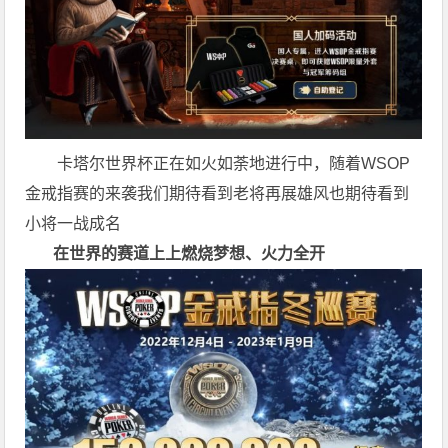
卡塔尔世界杯正在如火如荼地进行中，随着WSOP
金戒指赛的来袭我们期待看到老将再展雄风也期待看到
小将一战成名
在世界的赛道上上
燃烧梦想、火力全开