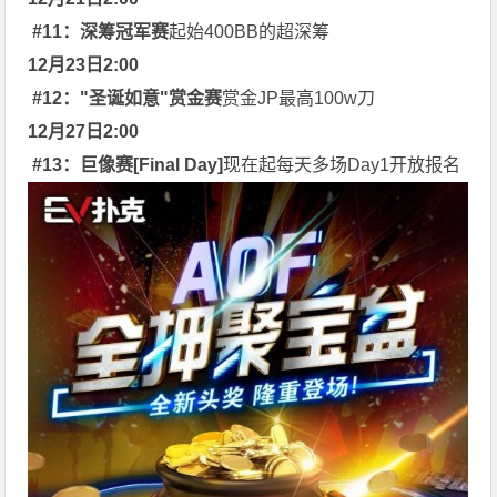
#11：深筹冠军赛
起始400BB的超深筹
12月23日2:00
#12："圣诞如意"赏金赛
赏金JP最高100w刀
12月27日2:00
#13：巨像赛[Final Day]
现在起每天多场Day1开放报名