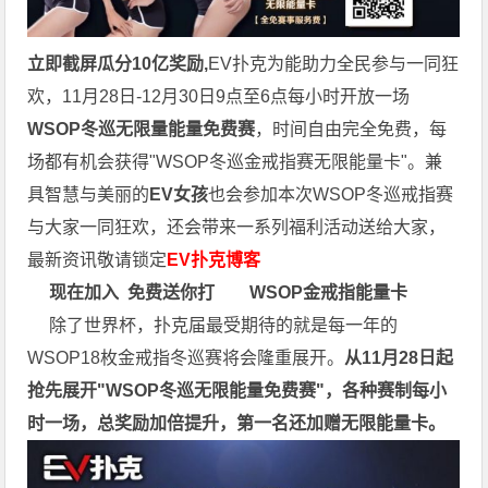
立即截屏瓜分10亿奖励,
EV扑克为能助力全民参与一同狂
欢，11月28日-12月30日9点至6点每小时开放一场
WSOP冬巡无限量能量免费赛
，时间自由完全免费，每
场都有机会获得"WSOP冬巡金戒指赛无限能量卡"。兼
具智慧与美丽的
EV女孩
也会参加本次WSOP冬巡戒指赛
与大家一同狂欢，还会带来一系列福利活动送给大家，
最新资讯敬请锁定
EV扑克博客
现在加入
免费送你打
WSOP金戒指能量卡
除了世界杯，扑克届最受期待的就是每一年的
WSOP18枚金戒指冬巡赛将会隆重展开。
从11月28日起
抢先展开"WSOP冬巡无限能量免费赛"，各种赛制每小
时一场，总奖励加倍提升，第一名还加赠无限能量卡。