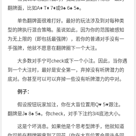
翻牌面，比如A♦ T♦ 7♦或9♠ 6♠ 5♠。
单色翻牌面很难打好。最好的玩法涉及到对每种类
型的牌执行混合策略。虽说如此，因为你的范围被感知
为无上限的（即包括最强牌），若你的普通对手没有一
手强牌，他就不愿意在翻牌圈下一个大注。
大多数对手宁可check或下一个小注。因此，当你遇
到一个大注时，最好是安全第一，弃掉没有听牌潜力的
底对。你甚至可以可以弃掉一些没有听牌潜力的中对。
例子：
假设按钮玩家加注，你在大盲位置用Q♥ 5♥跟注。
翻牌是J♠ 8♠ 5♠。你check，对手下注约3/4底池大小。
这是个坏消息。如果他是个思考型牌手，他就知道
你可能在翻牌圈拿到了同花（你在大盲位置会用许多同