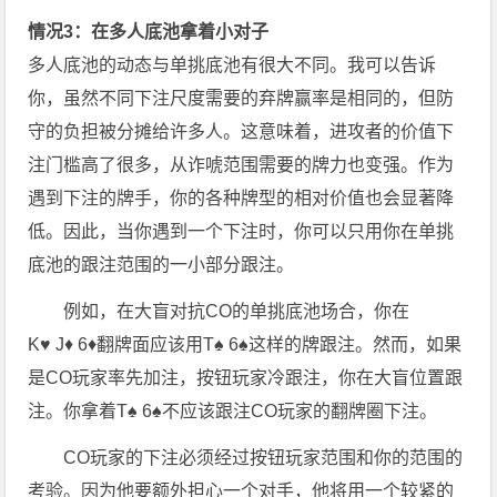
情况3：在多人底池拿着小对子
多人底池的动态与单挑底池有很大不同。我可以告诉
你，虽然不同下注尺度需要的弃牌赢率是相同的，但防
守的负担被分摊给许多人。这意味着，进攻者的价值下
注门槛高了很多，从诈唬范围需要的牌力也变强。作为
遇到下注的牌手，你的各种牌型的相对价值也会显著降
低。因此，当你遇到一个下注时，你可以只用你在单挑
底池的跟注范围的一小部分跟注。
例如，在大盲对抗CO的单挑底池场合，你在
K♥ J♦ 6♦翻牌面应该用T♠ 6♠这样的牌跟注。然而，如果
是CO玩家率先加注，按钮玩家冷跟注，你在大盲位置跟
注。你拿着T♠ 6♠不应该跟注CO玩家的翻牌圈下注。
CO玩家的下注必须经过按钮玩家范围和你的范围的
考验。因为他要额外担心一个对手，他将用一个较紧的