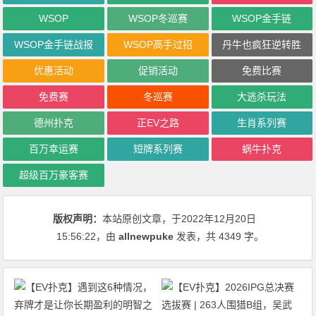
WSOP
WSOP冬巡赛
WSOP金手链
WSOP金手链战报
WSOP高手过招
丹牛也疯狂逆转胜
优惠活动
促销活动
免费比赛
免费赛
冬巡赛
大逃杀玩法
德州扑克
正EV之路
生肖系列赛
百万幸运赛
短牌系列赛
蜗牛扑克
超级百万豪客赛
版权声明：
本站原创文章，于2022年12月20日
15:56:22
，由
allnewpuke
发表，共 4349 字。