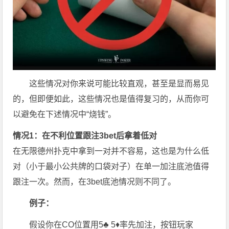
这些情况对你来说可能比较直观，甚至是显而易见
的，但即便如此，这些情况也是值得复习的，从而你可
以避免在下述情况中“烧钱”。
情况1：在不利位置跟注3bet后拿着低对
在无限
德州扑克
中拿到一对并不容易，这也是为什么低
对（小于最小公共牌的口袋对子）在单一加注底池值得
跟注一次。然而，在3bet底池情况则不同了。
例子：
假设你在CO位置用5♣ 5♦率先加注，按钮玩家