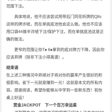
范围下注。
具体地说，他不应该尝试用带后门同花听牌的Q8s
这样的牌诈唬，而在单挑底池他会这么做。他也不应该
用口袋44做半诈唬下注/保护下注，而在单挑底池这是正
确的做法。
更窄的范围让你T♠ 6♠拿到的底对牌力下降，因此你
应该弃牌（除非下注小得离谱）。
结束语
在上述三种情况中弃掉对子将对你的赢率产生很好的积
极影响。省下一元就是赚到一元！这就是本文的所有内
容。感谢阅读，希望你能够从中学到一些新东西！祝你
桌上好运！
赏金JACKPOT
下一个百万幸运星