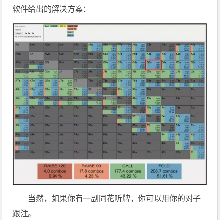
软件给出的解决方案：
当然，如果你有一副同花听牌，你可以用你的对子
跟注。