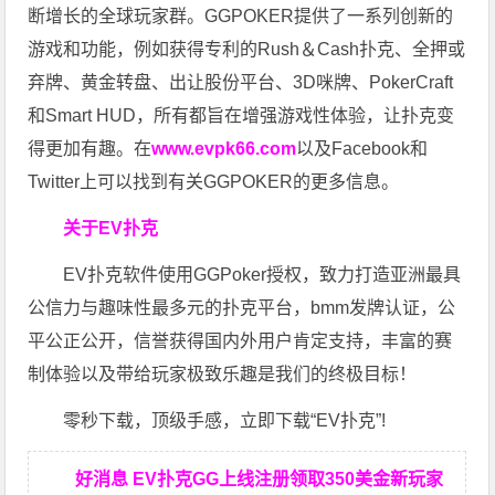
断增长的全球玩家群。GGPOKER提供了一系列创新的
游戏和功能，例如获得专利的Rush＆Cash扑克、全押或
弃牌、黄金转盘、出让股份平台、3D咪牌、PokerCraft
和Smart HUD，所有都旨在增强游戏性体验，让扑克变
得更加有趣。在
www.evpk66.com
以及Facebook和
Twitter上可以找到有关GGPOKER的更多信息。
关于EV扑克
EV扑克软件使用GGPoker授权，致力打造亚洲最具
公信力与趣味性最多元的扑克平台，bmm发牌认证，公
平公正公开，信誉获得国内外用户肯定支持，丰富的赛
制体验以及带给玩家极致乐趣是我们的终极目标！
零秒下载，顶级手感，立即下载“EV扑克”!
好消息 EV扑克GG上线注册领取350美金新玩家