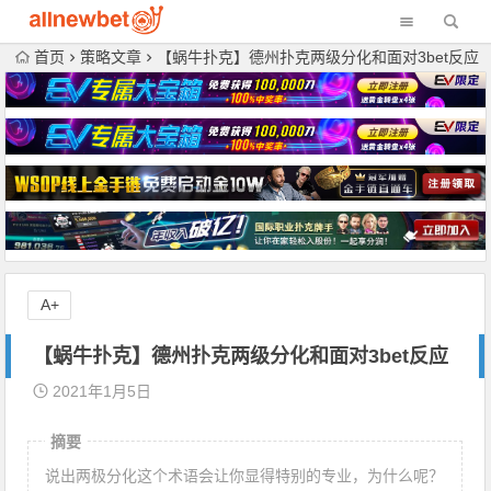
首页
策略文章
【蜗牛扑克】德州扑克两级分化和面对3bet反应
A+
【蜗牛扑克】德州扑克两级分化和面对3bet反应
2021年1月5日
摘要
说出两极分化这个术语会让你显得特别的专业，为什么呢？