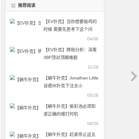
推荐阅读
【EV扑克】当你想要偷鸡的
时候 需要先思考下这个问
题……
04/06
【EV扑克】牌局分析：深筹
3BP顶对顶踢难题
11/28
【蜗牛扑克】Jonathan Little
谈德州扑克下注太小
05/28
【蜗牛扑克】偷彩池必须知
道正确的缠打时机
06/24
【蜗牛扑克】赶紧停止这五