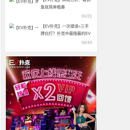
鱼就简单粗暴
01/21
【EV扑克】一次错误=三手
牌白打？扑克中最隐蔽的EV
杀手不是运气，而是你的大
04/10
脑