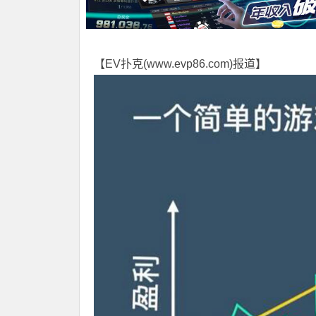
【EV扑克(
www.evp86.com
)报道】