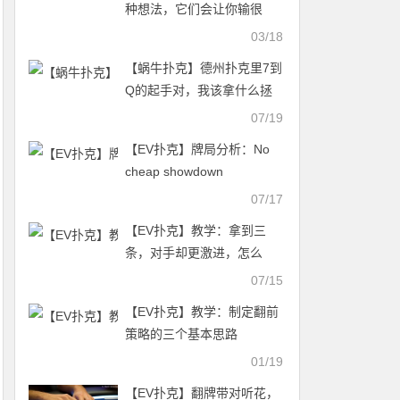
种想法，它们会让你输很
多！
03/18
【蜗牛扑克】德州扑克里7到
Q的起手对，我该拿什么拯
救你
07/19
【EV扑克】牌局分析：No
cheap showdown
07/17
【EV扑克】教学：拿到三
条，对手却更激进，怎么
办？
07/15
【EV扑克】教学：制定翻前
策略的三个基本思路
01/19
【EV扑克】翻牌带对听花，