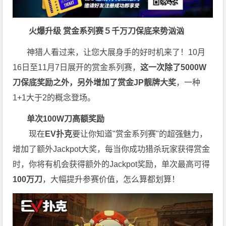
火爆升级
赏金系列赛
５千万刀保底来势汹汹
神猎人看过来，让您大展身手的好时机来了！10月
16日至11月7日展开的赏金系列赛，
这一次
除了5000W
刀保底奖励之外，另外增加了赏金JP靓牌大奖
，一种
1+1大于2的概念登场。
单次100W刀高额奖励
现在
EV扑克
要让你知道"赏金系列赛"的超强魅力，
增加了额外Jackpot大奖，每当你成功猎杀玩家获得赏金
时，你将有机会获得额外的Jackpot奖励，单次最高可得
100万刀
，大幅提升参赛价值，怎么算都划算！