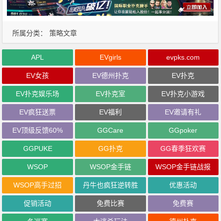
所属分类：
策略文章
APL
EVgirls
evpks.com
EV女孩
EV德州扑克
EV扑克
EV扑克娱乐场
EV扑克室
EV扑克小游戏
EV疯狂送票
EV福利
EV邀请有礼
EV顶级反馈60%
GGCare
GGpoker
GGPUKE
GG扑克
GG春季狂欢赛
WSOP
WSOP金手链
WSOP金手链战报
WSOP高手过招
丹牛也疯狂逆转胜
优惠活动
促销活动
免费比赛
免费赛