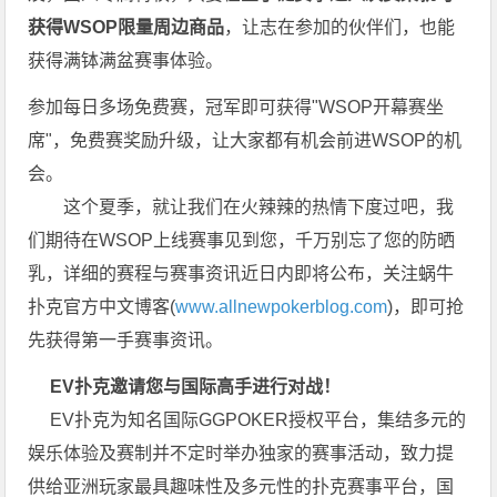
获得WSOP限量周边商品
，让志在参加的伙伴们，也能
获得满钵满盆赛事体验。
参加每日多场
免费赛
，冠军即可获得"WSOP开幕赛坐
席"，
免费赛
奖励升级，让大家都有机会前进WSOP的机
会。
这个夏季，就让我们在火辣辣的热情下度过吧，我
们期待在WSOP上线赛事见到您，千万别忘了您的防晒
乳，详细的赛程与赛事资讯近日内即将公布，关注蜗牛
扑克官方中文博客(
www.allnewpokerblog.com
)，即可抢
先获得第一手赛事资讯。
EV扑克邀请您与国际高手进行对战！
EV扑克为知名国际GGPOKER授权平台，集结多元的
娱乐体验及赛制并不定时举办独家的赛事活动，致力提
供给亚洲玩家最具趣味性及多元性的扑克赛事平台，国