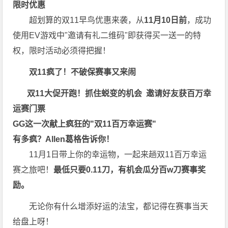
限时优惠
超划算的双11早鸟优惠来袭，从
11月10日前
，成功
使用EV游戏中"邀请有礼二维码"即获得买一送一的特
权，限时活动必须得把握！
双11疯了！不破保赛事又来闹
双11大促开跑！抓住蜕变的机会 邀请好友获百万幸
运赛门票
GG这一次献上疯狂的"双11百万幸运赛"
有多疯？Allen葛格告诉你！
11月1日带上你的幸运物，一起来趟双11百万幸运
赛之旅吧！
最低只要0.11刀，有机会瓜分
百w刀赛事奖
励
。
无论你有什么增添好运的法宝，都记得在赛事当天
给盘上呀！