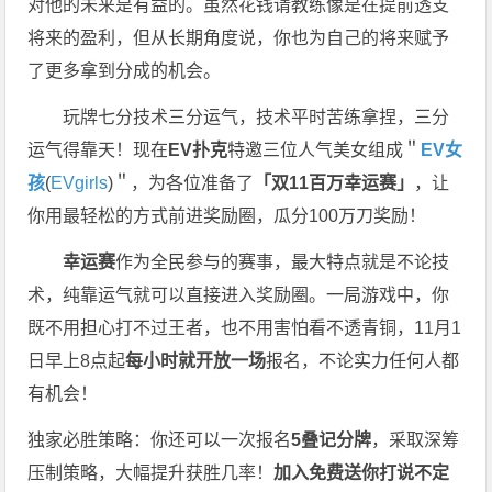
对他的未来是有益的。虽然花钱请教练像是在提前透支
将来的盈利，但从长期角度说，你也为自己的将来赋予
了更多拿到分成的机会。
玩牌七分技术三分运气，技术平时苦练拿捏，三分
运气得靠天！现在
EV扑克
特邀三位人气美女组成＂
EV女
孩
(
EVgirls
)＂，为各位准备了
「双11百万幸运赛」
，让
你用最轻松的方式前进奖励圈，瓜分100万刀奖励！
幸运赛
作为全民参与的赛事，最大特点就是不论技
术，纯靠运气就可以直接进入奖励圈。一局游戏中，你
既不用担心打不过王者，也不用害怕看不透青铜，11月1
日早上8点起
每小时就开放一场
报名，不论实力任何人都
有机会！
独家必胜策略：你还可以一次报名
5叠记分牌
，采取深筹
压制策略，大幅提升获胜几率！
加入免费送你打
说不定