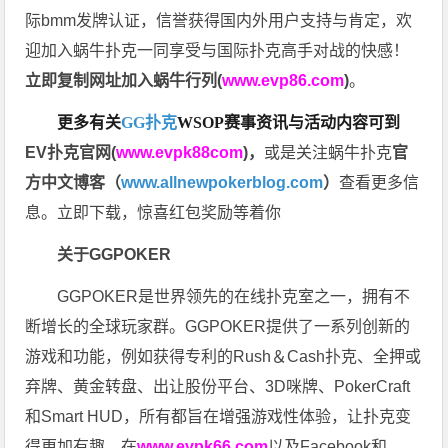
际bmm发牌认证，信誉获得国内外用户支持与肯定，欢
迎加入蜗牛扑克一同享受与国际扑克高手对战的快感！
立即复制网址加入蜗牛行列(
www.evp86.com
)
。
更多有关
GG扑克
WSOP
赛事资讯与活动内容可到
EV扑克官网(
www.evpk88com
)
，
或是关注蜗牛扑克
官
方中文博客（
www.allnewpokerblog.com
）
查看更多信
息。立即下载，惊喜红包奖励等着你
关于GGPOKER
GGPOKER是世界领先的在线扑克室之一，拥有不
断增长的全球玩家群。GGPOKER提供了一系列创新的
游戏和功能，例如获得专利的Rush＆Cash扑克、全押或
弃牌、黄金转盘、出让股份平台、3D咪牌、PokerCraft
和Smart HUD，所有都旨在增强游戏性体验，让扑克变
得更加有趣。在
www.evpk66.com
以及Facebook和