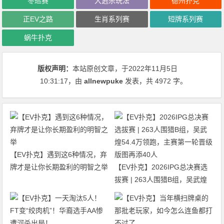
冬巡赛
大逃杀玩法
德州扑克
正EV之路
生肖系列赛
短牌系列赛
蜗牛扑克
版权声明：
本站原创文章，于2022年11月5日
10:31:17
，由
allnewpuke
发表，共 4972 字。
【EV扑克】遇到这6种情况，弃
牌才是让你长期盈利的明智之举
【EV扑克】2026IPG总决赛选
拔赛 | 263人围猎B组，吴武煌
54.4万领跑，主赛第一轮晋级版
图再添40人