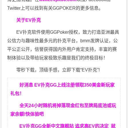
Twitter上可以找到有关GGPOKER的更多信息。
关于EV扑克
EV扑克软件使用GGPoker授权，致力打造亚洲最具
公信力与趣味性最多元的扑克平台，bmm发牌认证，公
平公正公开，信誉获得国内外用户肯定支持，丰富的赛
制体验以及带给玩家极致乐趣是我们的终极目标！
零秒下载，顶级手感，立即下载“EV扑克”!
好消息 EV扑克GG上线注册领取350美金新玩家
礼包！
全天24小时随机将掉落现金红包至牌局底池或玩
家余额!快体验吧
EV扑克GG
全新中文旗舰站
追求高EV
的决定
就