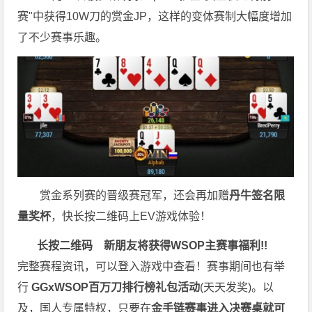
赛"中获得10W刀的赏金JP，这样的变体赛制大幅度增加
了不少赛事乐趣。
赏金系列赛的晋级赛冠军，还会再加赠
丹牛签名限
量奖杯
，快长按二维码上EV游戏体验！
长按二维码
新朋友将获得WSOP主赛事福利!!
完整赛程资讯，可以登入游戏中查看！赛事期间也有举
行
GGxWSOP百万刀排行榜礼包活动
(天天发奖)。以
及，国人专属特权，只要在
金手链赛事进入决赛桌就可