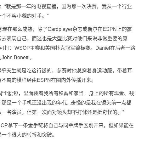
如是说：“就是那一年的电视直播，因为那一次决赛，我从一个行业
个不容小觑的对手。”
在那么成熟，除了Cardplayer杂志或偶尔在ESPN上的露
坛去表现自己，而这也是大型比赛对他们来说非常重要的原
打：WSOP主赛和美国扑克冠军锦标赛。Daniel在后者一路
 Bonetti。
但他似乎天生就是吃这行饭的，参赛时他总穿着身运动服，带着耳
不羁的模样经由ESPN在圈内外传播开来。
爱背个腰包，里面装着我所有积蓄和家当：身上的所有现金、钱
那是一个手机还没出现的年代...奇怪的是我在镜头前一点都
做一名演员，但第一次面对镜头却不打怵还是挺奇怪的。”
过在WSOP拿下一条金手链将自己与同辈牌手区别开来，但如果能在
是一个很大的转折和突破。