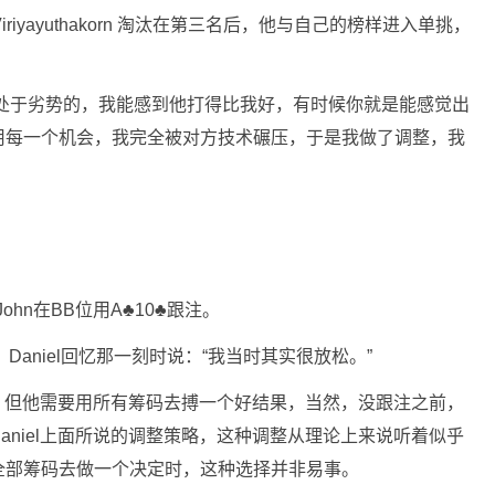
 Viriyayuthakorn 淘汰在第三名后，他与自己的榜样进入单挑，
己是处于劣势的，我能感到他打得比我好，有时候你就是能感觉出
用每一个机会，我完全被对方技术碾压，于是我做了调整，我
John在BB位用A♣10♣跟注。
全下，Daniel回忆那一刻时说：“我当时其实很放松。”
5%，但他需要用所有筹码去搏一个好结果，当然，没跟注之前，
niel上面所说的调整策略，这种调整从理论上来说听着似乎
全部筹码去做一个决定时，这种选择并非易事。