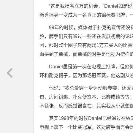
“这是我扬名立万的机会，”Daniel
新秀摇身一变成为一名真正的锦标赛职牌，一
99年的时候，媒体对于扑克的宣传还没有现
脸，牌手们只有通过一些还在发展初期的论
因，那时整个圈子只有两场1万刀买入的比赛可
血拼到了单挑，而单挑的对手是他视为榜样的John
Daniel虽是第一次在电视上打牌，
环和耐克帽子，因为那场冠军赛，他这副从容
他说：“我总爱穿一身运动服参赛，还
包、房间钥匙、扑克便签本、比赛成绩等等，
不紧张，反而感觉很自在，其实我从小就想
其实1998年的时候Daniel已经通
电视上拿下一个比赛冠军，这对牌手而言会