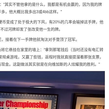
el说：“其实不管他拿的是什么，我都是有机会赢的，因为我的牌
，他大概比我多出3或4bb这样。”
从抛硬币变成了处于极大的下风，有20%的几率会输掉这手牌，他
..不过河牌却发了张改变他一生的牌。
了同花，接着在下一手牌他就淘汰对手登顶了冠军。
今仍将它悬挂在家里的墙上：“拿到那笔钱后（当时还没有电汇转
刀的常规桌游戏，又赢了些钱，返程时我就直接提溜着那张支票，
有现金。这副做派其实就是在向维加斯的人炫耀我的胜利。”