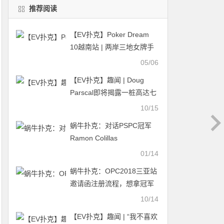
推荐阅读
【EV扑克】Poker Dream
10越南站 | 两岸三地女牌手
同台竞技精彩纷呈，国人牌
05/06
手王笑宇成为主赛D组CL
【EV扑克】趣闻 | Doug
Parscal即将揭露一桩高达七
位数的扑克作弊丑闻
10/15
蜗牛扑克：对话PSPC冠军
Ramon Colillas
01/14
蜗牛扑克：OPC2018三亚站
邀请函注册流程，想拿冠军
的你必须知道！
10/14
【EV扑克】趣闻 | “我不喜欢