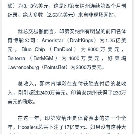
额）为3.13亿美元，这是印第安纳州连续第四个月创
纪录。绝大多数（2.63亿美元）来自非现场网站。
就总交易额而言，印第安纳州有明显的前四名体
育博彩公司：Ameristar（DraftKings）为1.25亿美
元，Blue Chip（FanDuel）为8000万美元，
Belterra（BetMGM）为4600万美元，好莱坞
Lawrenceburg（PointsBet）为2300万美元。
总收入，即体育博彩在支付获胜支付后的总收
入，刚刚超过2400万美元。印第安纳州获得了230万
美元的税收。
在这一年，印第安纳州是体育赛事的第一个全
年，Hoosiers总共下注了17亿美元。如果没有这种大