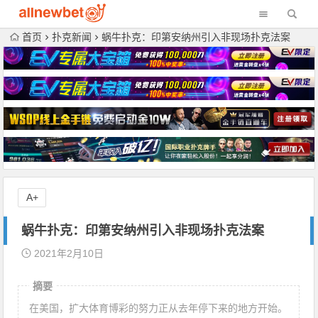
首页
扑克新闻
蜗牛扑克：印第安纳州引入非现场扑克法案
A+
蜗牛扑克：印第安纳州引入非现场扑克法案
2021年2月10日
摘要
在美国，扩大体育博彩的努力正从去年停下来的地方开始。