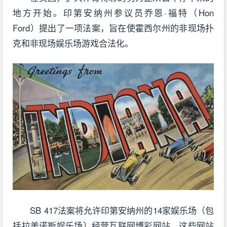
地方开始。印第安纳州参议员乔恩·福特（Hon
Ford）提出了一项法案，旨在使霍西尔州的非现场扑
克和非现场娱乐场游戏合法化。
SB 417法案将允许印第安纳州的14家娱乐场（包
括拉美诺斯娱乐场）经营互联网博彩网站，这些网站