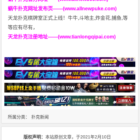
蜗牛扑克网址发布页——(www.allnewpuke.com)
天龙扑克棋牌室正式上线！牛牛,斗地主,炸金花,捕鱼,等
等应有尽有，
天龙扑克注册地址——(www.tianlongqipai.com)
所属分类：
扑克新闻
版权声明：
本站原创文章，于2021年2月10日