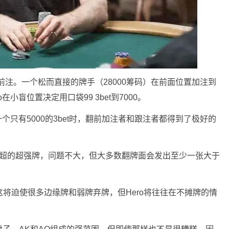
大盲前注。一个松而直接的牌手（28000筹码）在前面位置加注到
在小盲位置决定用口袋99 3bet到7000。
个只有5000的3bet时，翻前加注者和跟注者都得到了极好的
被反超的超强牌，问题不大，但大多数翻牌面会发出至少一张大于
然这将迫使很多边缘牌和弱牌弃牌，但Hero将往往在不摊牌的情