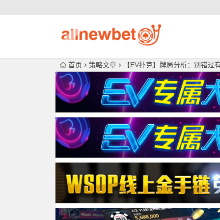
首页
策略文章
【EV扑克】牌局分析：别错过