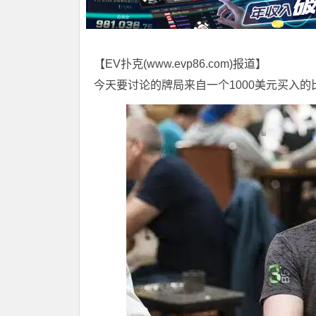
【EV扑克(
www.evp86.com
)报道】
今天要讨论的牌局来自一个1000美元买入