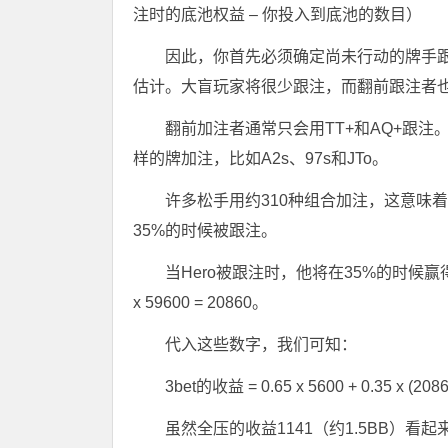
注时的底池权益 – 你投入到底池的数目）
因此，你首先必须确定尚未行动的牌手
估计。大盲玩家将很少跟注，而翻前跟注者也
翻前加注者通常只会用TT+和AQ+跟
样的牌加注，比如A2s、97s和JTo。
许多松手用约310种组合加注，这意味着Her
35%的时候被跟注。
当Hero被跟注时，他将在35%的时候赢
x 59600 = 20860。
代入这些数字，我们可知：
3bet的收益 = 0.65 x 5600 + 0.35 x (2086
虽然全压的收益1141（约1.5BB）