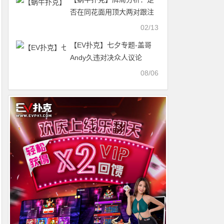
否在同花面用顶大两对跟注
02/13
【EV扑克】七夕专题-盖哥
Andy久违对决众人议论
08/06