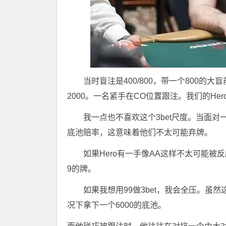
当时盲注是400/800，带一个800的
2000。一名紧手在CO位置跟注。我们的Hero
我一点也不喜欢这个3bet尺度。当面对一
底池赔率，这意味着他们不太可能弃牌。
如果Hero有一手像AA这样不太可能
9的牌。
如果我想用99做3bet，我会全压。虽
况下拿下一个6000的底池。