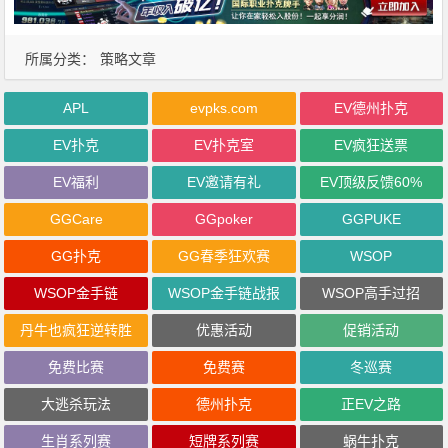
所属分类：
策略文章
APL
evpks.com
EV德州扑克
EV扑克
EV扑克室
EV疯狂送票
EV福利
EV邀请有礼
EV顶级反馈60%
GGCare
GGpoker
GGPUKE
GG扑克
GG春季狂欢赛
WSOP
WSOP金手链
WSOP金手链战报
WSOP高手过招
丹牛也疯狂逆转胜
优惠活动
促销活动
免费比赛
免费赛
冬巡赛
大逃杀玩法
德州扑克
正EV之路
生肖系列赛
短牌系列赛
蜗牛扑克