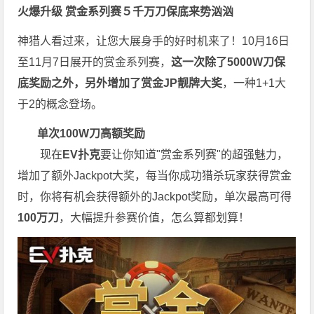
火爆升级
赏金系列赛
５千万刀保底来势汹汹
神猎人看过来，让您大展身手的好时机来了！10月16日
至11月7日展开的赏金系列赛，
这一次
除了5000W刀保
底奖励之外，另外增加了赏金JP靓牌大奖
，一种1+1大
于2的概念登场。
单次100W刀高额奖励
现在
EV扑克
要让你知道"赏金系列赛"的超强魅力，
增加了额外Jackpot大奖，每当你成功猎杀玩家获得赏金
时，你将有机会获得额外的Jackpot奖励，单次最高可得
100万刀
，大幅提升参赛价值，怎么算都划算！