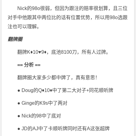
Nick的98o很弱，但因为跟注的赔率很划算，且三位
对手中他跟其中两位比的话有位置优势，所以用98o选跟
注也可以理解。
翻牌圈
翻牌K♦10♥9♦，底池8100刀，所有人过牌。
== 分析 ==
翻牌圈大家多少都中牌了，真有意思！
● Doug的Q♦10♦中了第二大对子+同花顺听牌
● Ginge的K9s中了两对
● Nick的98中了底对
● JD的AJ中了卡顺听牌同时还有A这张超牌