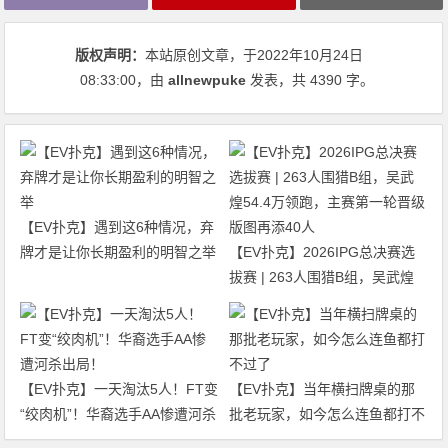
版权声明：
本站原创文章，于2022年10月24日
08:33:00
，由
allnewpuke
发表，共 4390 字。
【EV扑克】遇到这6种情况，弃
牌才是让你长期盈利的明智之举
【EV扑克】2026IPG总决赛选
拔赛 | 263人围猎B组，吴武煌
54.4万领跑，主赛第一轮晋级版
图再添40人
【EV扑克】一天淘汰5人！FT变
【EV扑克】当年横扫牌桌的那
“绞肉机”！华裔选手AA惨遭河杀
批老玩家，如今怎么连鱼都打不
出局！
过了