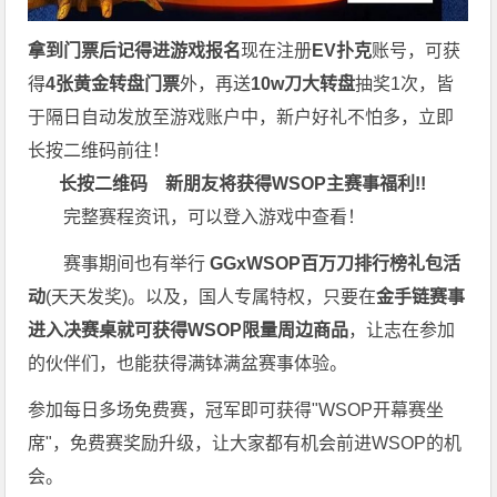
拿到门票后记得进游戏报名
现在注册
EV扑克
账号，可获
得
4张黄金转盘门票
外，再送
10w刀大转盘
抽奖1次，皆
于隔日自动发放至游戏账户中，新户好礼不怕多，立即
长按二维码前往！
长按二维码
新朋友将获得WSOP主赛事福利!!
完整赛程资讯，可以登入游戏中查看！
赛事期间也有举行
GGxWSOP百万刀排行榜礼包活
动
(天天发奖)。以及，国人专属特权，只要在
金手链赛事
进入决赛桌就可获得WSOP限量周边商品
，让志在参加
的伙伴们，也能获得满钵满盆赛事体验。
参加每日多场免费赛，冠军即可获得"WSOP开幕赛坐
席"，免费赛奖励升级，让大家都有机会前进WSOP的机
会。