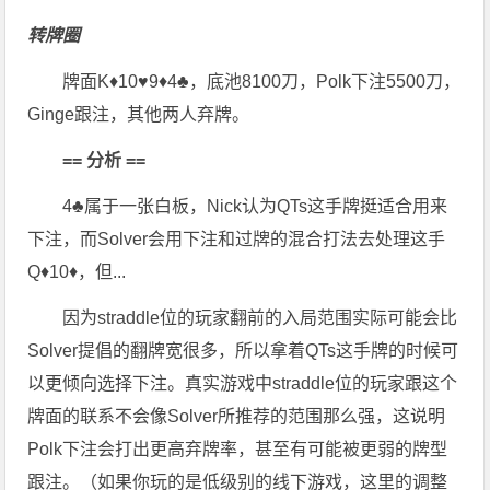
转牌圈
牌面K♦10♥9♦4♣，底池8100刀，Polk下注5500刀，
Ginge跟注，其他两人弃牌。
== 分析 ==
4♣属于一张白板，Nick认为QTs这手牌挺适合用来
下注，而Solver会用下注和过牌的混合打法去处理这手
Q♦10♦，但...
因为straddle位的玩家翻前的入局范围实际可能会比
Solver提倡的翻牌宽很多，所以拿着QTs这手牌的时候可
以更倾向选择下注。真实游戏中straddle位的玩家跟这个
牌面的联系不会像Solver所推荐的范围那么强，这说明
Polk下注会打出更高弃牌率，甚至有可能被更弱的牌型
跟注。（如果你玩的是低级别的线下游戏，这里的调整