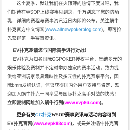
这个夏季，就让我们在火辣辣的热情下度过吧，我
们期待在WSOP上线赛事见到您，千万别忘了您的防晒
乳，详细的赛程与赛事资讯近日内即将公布，关注蜗牛
扑克官方中文博客(
www.allnewpokerblog.com
)，即可抢
先获得第一手赛事资讯。
EV扑克邀请您与国际高手进行对战！
EV扑克为知名国际GGPOKER授权平台，集结多元的
娱乐体验及赛制并不定时举办独家的赛事活动，致力提
供给亚洲玩家最具趣味性及多元性的扑克赛事平台，国
际bmm发牌认证，信誉获得国内外用户支持与肯定，欢
迎加入蜗牛扑克一同享受与国际扑克高手对战的快感！
立即复制网址加入蜗牛行列(
www.evp86.com
)
。
更多有关
GG扑克
WSOP
赛事资讯与活动内容可到
EV扑克官网(
www.evpk88com
)
，
或是关注蜗牛扑克
官