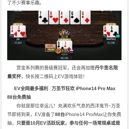
了不少赛事乐趣。
赏金系列赛的晋级赛冠军，还会再加赠
丹牛签名限
量奖杯
，快长按二维码上EV游戏体验！
EV全网最多福利
万圣节狂欢 iPhone14 Pro Max
88台免费抽
你就是那位幸运儿！充满欢乐气息的西洋鬼节~万圣
节即将到来，EV准备了
88台
iPhone14 Pro/Max让你免费
抽，
只要是10月EV活跃玩家，参与任何一场常规桌或是