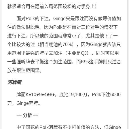
就很适合用在翻前入局范围较松的对手身上）
面对Polk的下注，Ginge只是跟注而没有做薄价值加
注的做法很聪明。因为Polk是在面对三位对手的情况下
进行下注，所以他的范围就非常小了，尤其是他下了一
个比较大的注（相当底池的70%），因为Ginge就应该只
用范围里最强的牌型去加注（主要是QJ），同时可以用
一些强听牌去平衡这个加注范围，而K9s这手牌则只适合
放在跟注范围里。
河牌圈
牌面K♦10♥9♦4♣8♦，底池19,100刀，Polk下注6000
刀，Ginge弃牌。
== 分析 ==
中了同花的Polk河牌有不少打价值的方法，但Ginge