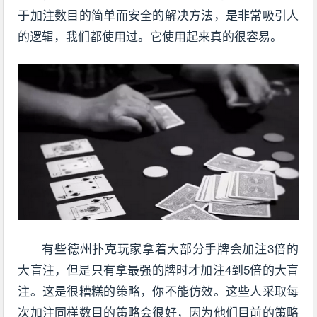
于加注数目的简单而安全的解决方法，是非常吸引人
的逻辑，我们都使用过。它使用起来真的很容易。
有些德州扑克玩家拿着大部分手牌会加注3倍的
大盲注，但是只有拿最强的牌时才加注4到5倍的大盲
注。这是很糟糕的策略，你不能仿效。这些人采取每
次加注同样数目的策略会很好，因为他们目前的策略