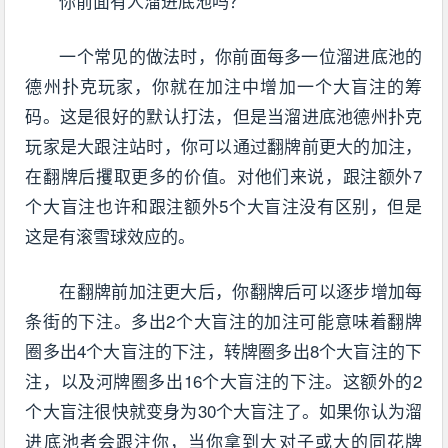
你前面有人溜进底池吗？
一个常见的做法时，你前面每多一位溜进底池的
德州扑克玩家，你就在加注中增加一个大盲注的筹
码。这是很好的默认打法，但是当溜进底池德州扑克
玩家是大跟注站时，你可以通过翻牌前更大的加注，
在翻牌后攫取更多的价值。对他们来说，跟注额外7
个大盲注也许和跟注额外5个大盲注没有区别，但是
这是有滚雪球效应的。
在翻牌前加注更大后，你翻牌后可以逐步增加每
条街的下注。多出2个大盲注的加注可能意味着翻牌
圈多出4个大盲注的下注，转牌圈多出8个大盲注的下
注，以及河牌圈多出16个大盲注的下注。这额外的2
个大盲注很快就变身为30个大盲注了。如果你认为溜
进底池者会跟注你，当你拿到大对子或大的同花牌