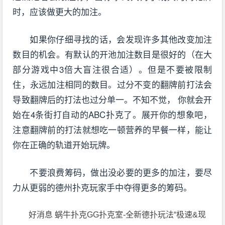
时，应该做更大的加注。
如果你仔细寻找的话，会发现许多其他改变加注
数目的机会。有默认的开池加注数目是很好的（在大
部分游戏中3倍大盲注很合适）。但是不要被限制
住，永远加注相同的数目。过分不变的翻牌前打法会
导致翻牌后的打法也过分单一。不知不觉， 你就会开
始在4条街打自动的ABC扑克了。展开你的想象吧，
注意翻牌前的打法就想吃一顿营养的早餐一样，能让
你在正确的轨道开始玩牌。
不要浪费筹码，做出没必要的更多的加注，要尽
力从更弱的德州扑克玩家手中夺得更多的筹码。
好消息 蜗牛扑克GG扑克室-全新德扑玩法“极速&现