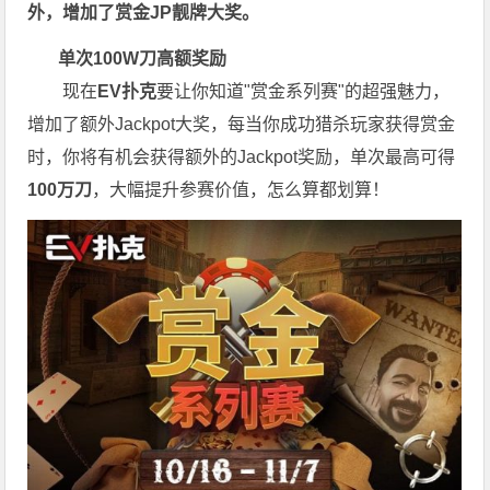
外，增加了赏金JP靓牌大奖。
单次100W刀高额奖励
现在
EV扑克
要让你知道"赏金系列赛"的超强魅力，
增加了额外Jackpot大奖，每当你成功猎杀玩家获得赏金
时，你将有机会获得额外的Jackpot奖励，单次最高可得
100万刀
，大幅提升参赛价值，怎么算都划算！