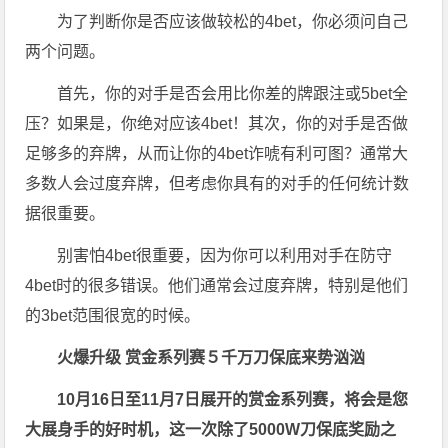
为了判断你是否应该做较松的4bet，你必须问自己
两个问题。
首先，你的对手是否会用比你差的牌跟注或5bet全
压？如果是，你绝对应该4bet！其次，你的对手是否做
足够多的弃牌，从而让你的4bet诈唬有利可图？通常大
多数人会过度弃牌，但考虑你具有的对手的任何统计数
据很重要。
别害怕4bet很重要，因为你可以利用对手在防守
4bet时的很多错误。他们通常会过度弃牌，特别是他们
的3bet范围很宽的时候。
火爆升级
赏金系列赛
５千万刀保底来势汹汹
10月16日至11月7日展开的赏金系列赛，将会是您
大展身手的好时机，这一次除了5000W刀保底奖励之