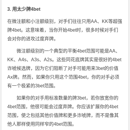
3. 用太少牌4bet
在微注额和小注额级别，对手们往往只用AA、KK等超强
牌4bet。这意味着，当你开始4bet时，很多时候对手们
会对你的进攻过度弃牌。
微注额级别的一个典型的平衡4bet范围可能是AA、
KK、A4s、A3s、A2s。这些同花底牌其实是很好的4bet
诈唬候选牌，因为它们阻断了对手可能用来3bet的价值
Ax牌。然而，如果你只用这个范围4bet，你的对手必须
有一个极紧的3bet范围。
如果你的对手用标准数量的牌3bet，若你放宽你的
4bet范围，他很可能会过度弃牌。你应该扩展你的4bet
范围，使之包括其他价值牌和更多诈唬牌，而不是像其
他人那样使用同样窄的4bet范围。