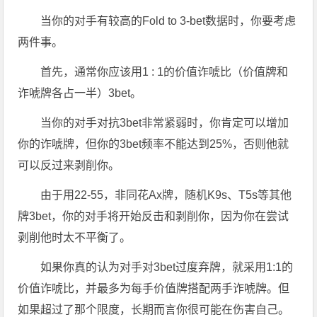
当你的对手有较高的Fold to 3-bet数据时，你要考虑
两件事。
首先，通常你应该用1 : 1的价值诈唬比（价值牌和
诈唬牌各占一半）3bet。
当你的对手对抗3bet非常紧弱时，你肯定可以增加
你的诈唬牌，但你的3bet频率不能达到25%，否则他就
可以反过来剥削你。
由于用22-55，非同花Ax牌，随机K9s、T5s等其他
牌3bet，你的对手将开始反击和剥削你，因为你在尝试
剥削他时太不平衡了。
如果你真的认为对手对3bet过度弃牌，就采用1:1的
价值诈唬比，并最多为每手价值牌搭配两手诈唬牌。但
如果超过了那个限度，长期而言你很可能在伤害自己。