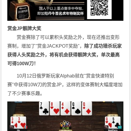
赏金JP
靓牌大奖
赏金赛除了可以累积头奖励之外，现在还推出变形
赛制，增加了"赏金JACKPOT奖励"，
除了成功猎杀玩家
获得人头奖励之外，将有机会获得靓牌大奖，单次最高
可得100W刀！
10月12日俄罗斯玩家Alphab就在"赏金快速特别
赛"中获得10W刀的赏金JP，这样的变体赛制大幅度增加
了不少赛事乐趣。