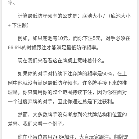
率。
计算最低防守频率的公式是：底池大小 / （底池大小
+ 下注额）
例如，如果底池有10元，而你下注5元，对手必须在
66.6%的时候跟注才能满足最低防守频率。
现在我们来看看这在牌桌上意味着什么。
如果你的对手对持续下注弃牌的频率是50%，在上
例中他就没有满足最低防守频率。许多牌手接下来的推
理是，你只管用你的整个范围持续下注，因为你在面对
一个过度弃牌的对手，因此你通过总是下注获利。
然而，大多数牌手没有考虑到公共牌结构和位置的
差异。我们来看一个例子。
你在小盲位置用7♦ 8♦加注，大盲玩家跟注。翻牌是