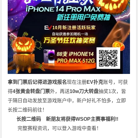
拿到门票后记得进游戏报名
现在注册
EV扑克
账号，可获
得
4张黄金转盘门票
外，再送
10w刀大转盘
抽奖1次，皆
于隔日自动发放至游戏账户中，新户好礼不怕多，立即
长按二维码前往！
长按二维码
新朋友将获得WSOP主赛事福利!!
完整赛程资讯，可以登入游戏中查看！