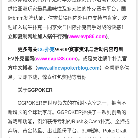
供给亚洲玩家最具趣味性及多元性的扑克赛事平台，国
际bmm发牌认证，信誉获得国内外用户支持与肯定，欢
迎加入蜗牛扑克一同享受与国际扑克高手对战的快感！
立即复制网址加入蜗牛行列(
www.evp86.com
)
。
更多有关
GG扑克
WSOP
赛事资讯与活动内容可到
EV扑克官网(
www.evpk88.com
)
，
或是关注蜗牛扑克
官
方中文博客（
www.allnewpokerblog.com
）
查看更多信
息。立即下载，惊喜红包奖励等着你
关于GGPOKER
GGPOKER是世界领先的在线扑克室之一，拥有不
断增长的全球玩家群。GGPOKER提供了一系列创新的
游戏和功能，例如获得专利的Rush＆Cash扑克、全押或
弃牌、黄金转盘、出让股份平台、3D咪牌、PokerCraft