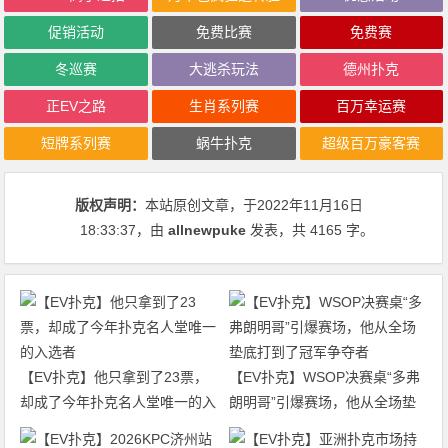
促销活动
免费比赛
免费赛
冬巡赛
大逃杀玩法
德州扑克
正EV之路
生肖系列赛
百万幸运赛
短牌系列赛
蜗牛扑克
超级百万豪客赛
版权声明：
本站原创文章，于2022年11月16日
18:33:37
，由
allnewpuke
发表，共 4165 字。
【EV扑克】他只拿到了23票，
【EV扑克】WSOP决赛桌“多弗
却成了今年扑克名人堂唯一的入
朗明哥”引爆赛场，他从全场垫
选者
底打到了冠军争夺者