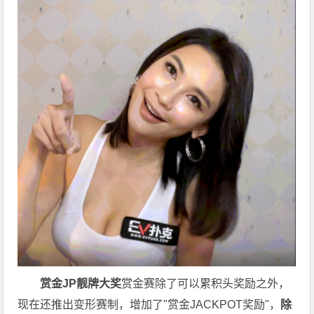
赏金JP
靓牌大奖
赏金赛除了可以累积头奖励之外，
现在还推出变形赛制，增加了"赏金JACKPOT奖励"，
除