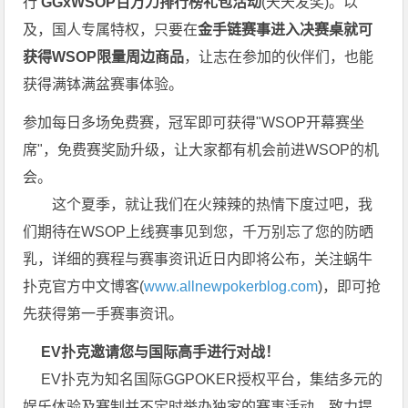
行
GGxWSOP百万刀排行榜礼包活动
(天天发奖)。以
及，国人专属特权，只要在
金手链赛事进入决赛桌就可
获得WSOP限量周边商品
，让志在参加的伙伴们，也能
获得满钵满盆赛事体验。
参加每日多场免费赛，冠军即可获得"WSOP开幕赛坐
席"，免费赛奖励升级，让大家都有机会前进WSOP的机
会。
这个夏季，就让我们在火辣辣的热情下度过吧，我
们期待在WSOP上线赛事见到您，千万别忘了您的防晒
乳，详细的赛程与赛事资讯近日内即将公布，关注蜗牛
扑克官方中文博客(
www.allnewpokerblog.com
)，即可抢
先获得第一手赛事资讯。
EV扑克邀请您与国际高手进行对战！
EV扑克为知名国际GGPOKER授权平台，集结多元的
娱乐体验及赛制并不定时举办独家的赛事活动，致力提