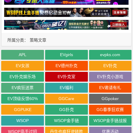
所属分类：
策略文章
APL
EVgirls
evpks.com
EV女孩
EV德州扑克
EV扑克
EV扑克娱乐场
EV扑克室
EV扑克小游戏
EV疯狂送票
EV福利
EV邀请有礼
EV顶级反馈60%
GGCare
GGpoker
GGPUKE
GG扑克
GG春季狂欢赛
WSOP
WSOP金手链
WSOP金手链战报
WSOP高手过招
丹牛也疯狂逆转胜
优惠活动