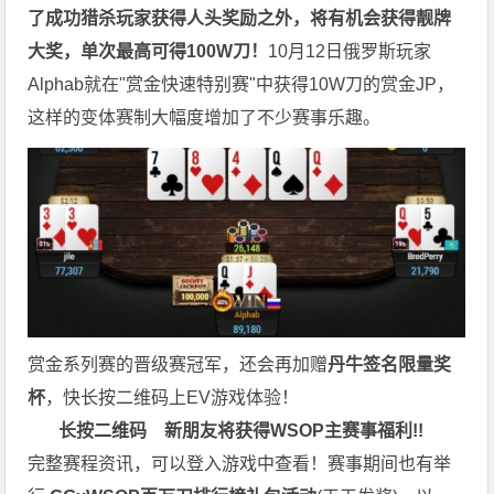
了成功猎杀玩家获得人头奖励之外，将有机会获得靓牌
大奖，单次最高可得100W刀！
10月12日俄罗斯玩家
Alphab就在"赏金快速特别赛"中获得10W刀的赏金JP，
这样的变体赛制大幅度增加了不少赛事乐趣。
赏金系列赛的晋级赛冠军，还会再加赠
丹牛签名限量奖
杯
，快长按二维码上EV游戏体验！
长按二维码
新朋友将获得WSOP主赛事福利!!
完整赛程资讯，可以登入游戏中查看！赛事期间也有举