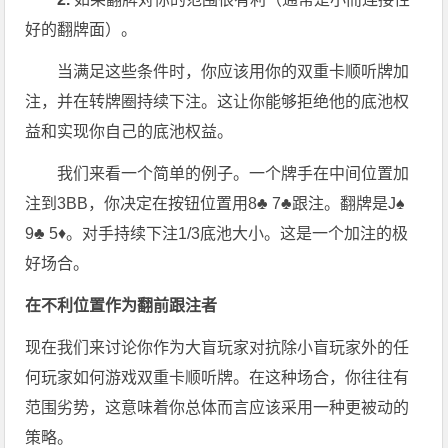
好的翻牌面）。
当满足这些条件时，你应该用你的双重卡顺听牌加
注，并在转牌圈持续下注。这让你能够拒绝他的底池权
益和实现你自己的底池权益。
我们来看一个简单的例子。一个牌手在中间位置加
注到3BB，你决定在按钮位置用8♣ 7♣跟注。翻牌是J♠
9♣ 5♦。对手持续下注1/3底池大小。这是一个加注的极
好场合。
在不利位置作为翻前跟注者
现在我们来讨论你作为大盲玩家对抗除小盲玩家外的任
何玩家如何游戏双重卡顺听牌。在这种场合，你往往有
范围劣势，这意味着你总体而言应该采用一种更被动的
策略。