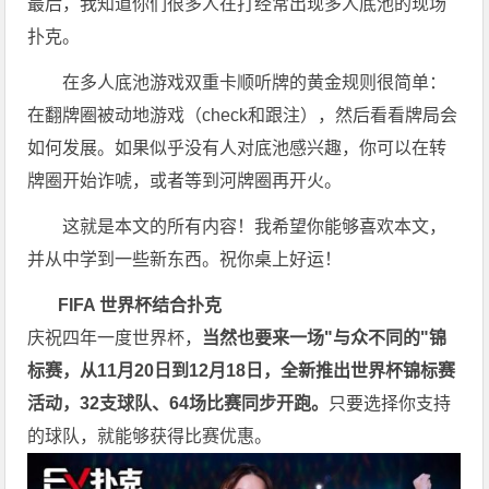
最后，我知道你们很多人在打经常出现多人底池的现场
扑克。
在多人底池游戏双重卡顺听牌的黄金规则很简单：
在翻牌圈被动地游戏（check和跟注），然后看看牌局会
如何发展。如果似乎没有人对底池感兴趣，你可以在转
牌圈开始诈唬，或者等到河牌圈再开火。
这就是本文的所有内容！我希望你能够喜欢本文，
并从中学到一些新东西。祝你桌上好运！
FIFA 世界杯
结
合
扑
克
庆祝四年一度世界杯，
当然也要来一场"与众不同的"锦
标赛，从11月20日到12月18日，全新推出世界杯锦标赛
活动，32支球队、64场比赛同步开跑。
只要选择你支持
的球队，就能够获得比赛优惠。