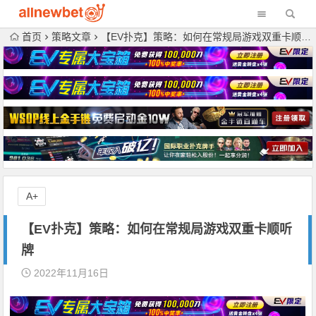
首页
策略文章
【EV扑克】策略：如何在常规局游戏双重卡顺听牌
A+
【EV扑克】策略：如何在常规局游戏双重卡顺听
牌
2022年11月16日