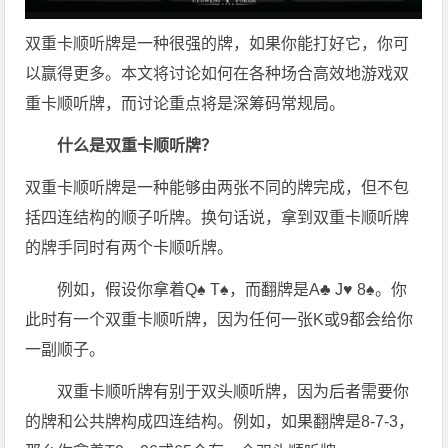
双重卡顺听牌是一种很强的牌，如果你能打好它，你可
以赢得更多。本文将讨论如何在各种场合高效地游戏双
重卡顺听牌，而讨论重点将是深筹码常规局。
什么是双重卡顺听牌？
双重卡顺听牌是一种能够由两张不同的牌完成，但不包
括四连结构的顺子听牌。换句话说，拿到双重卡顺听牌
的牌手同时有两个卡顺听牌。
例如，假设你拿着Q♠ T♠，而翻牌是A♣ J♥ 8♠。你
此时有一个双重卡顺听牌，因为任何一张K或9都会给你
一副顺子。
双重卡顺听牌有别于双头顺听牌，因为后者需要你
的牌和公共牌构成四连结构。例如，如果翻牌是8-7-3，