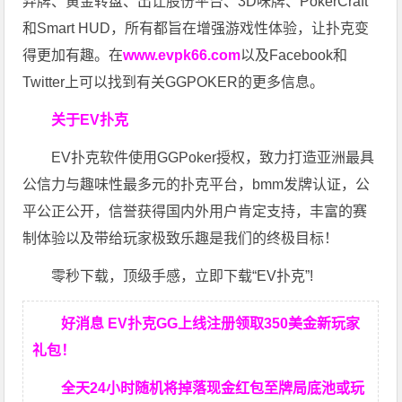
弃牌、黄金转盘、出让股份平台、3D咪牌、PokerCraft
和Smart HUD，所有都旨在增强游戏性体验，让扑克变
得更加有趣。在
www.evpk66.com
以及Facebook和
Twitter上可以找到有关GGPOKER的更多信息。
关于EV扑克
EV扑克软件使用GGPoker授权，致力打造亚洲最具
公信力与趣味性最多元的扑克平台，bmm发牌认证，公
平公正公开，信誉获得国内外用户肯定支持，丰富的赛
制体验以及带给玩家极致乐趣是我们的终极目标！
零秒下载，顶级手感，立即下载“EV扑克”!
好消息 EV扑克GG上线注册领取350美金新玩家
礼包！
全天24小时随机将掉落现金红包至牌局底池或玩