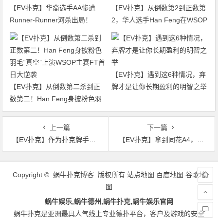
【EV扑克】华裔选手AA惨遭
【EV扑克】从倒数第2到正数第
Runner-Runner河杀出局！
2，华人选手Han Feng在WSOP
WSOP主赛迎来最终对决
主赛FT逆袭成功
【EV扑克】遇到这6种情况，弃
【EV扑克】从倒数第二杀到正
牌才是让你长期盈利的明智之举
数第二！Han Feng身披粉色羽
毛“真空”上演WSOP主赛FT首日
大逆袭
上一篇
下一篇
【EV扑克】作为扑克牌手，你要学会成为自己的教练
【EV扑克】拿到同花A4，想比95%的人玩得更好，你得看这篇
文
章
Copyright © 蜗牛扑克博客 版权所有
站点地图
百度地图
谷歌地
导
图
航
蜗牛娱乐,蜗牛德州,蜗牛扑克,蜗牛娱乐官网
蜗牛扑克是亚洲最具人气线上专业德扑平台，客户及游戏的安全