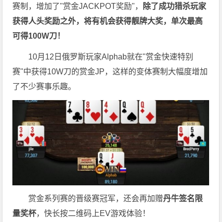
赛制，增加了"赏金JACKPOT奖励"，
除了成功猎杀玩家
获得人头奖励之外，将有机会获得靓牌大奖，单次最高
可得100W刀！
10月12日俄罗斯玩家Alphab就在"赏金快速特别
赛"中获得10W刀的赏金JP，这样的变体赛制大幅度增加
了不少赛事乐趣。
赏金系列赛的晋级赛冠军，还会再加赠
丹牛签名限
量奖杯
，快长按二维码上EV游戏体验！