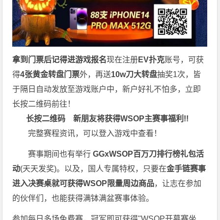
拿到门票后记得进游戏报名
现在注册
EV扑克
账号，可获
得
4张黄金转盘门票
外，再送
10w刀大转盘
抽奖1次，皆
于隔日自动发放至游戏账户中，新户好礼不怕多，立即
长按二维码前往！
长按二维码
新朋友将获得WSOP主赛事福利!!
完整赛程资讯，可以登入游戏中查看！
赛事期间也有举行
GGxWSOP百万刀排行榜礼包活
动
(天天发奖)。以及，国人专属特权，只要在
金手链赛事
进入决赛桌就可获得WSOP限量周边商品
，让志在参加
的伙伴们，也能获得满钵满盆赛事体验。
参加每日多场
免费赛
，冠军即可获得"WSOP开幕赛坐