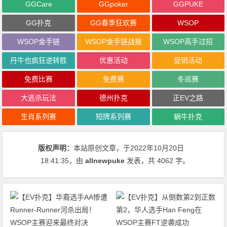
GGCare
GGpoker
GGPUKE
GG扑克
GG春季狂欢赛
WSOP
WSOP金手链
WSOP金手链战报
WSOP高手过招
丹牛也疯狂逆转胜
优惠活动
促销活动
免费比赛
免费赛
冬巡赛
大逃杀玩法
德州扑克
正EV之路
生肖系列赛
短牌系列赛
蜗牛扑克
版权声明：
本站原创文章，于2022年10月20日
18:41:35
，由
allnewpuke
发表，共 4062 字。