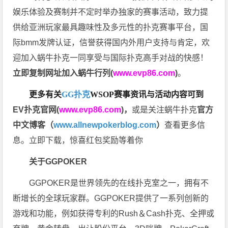
娱乐体验及赛制并不定时举办独家的赛事活动，致力提
供给亚洲玩家最具趣味性及多元性的扑克赛事平台，国
际bmm发牌认证，信誉获得国内外用户支持与肯定，欢
迎加入蜗牛扑克一同享受与国际扑克高手对战的快感！
立即复制网址加入蜗牛行列(
www.evp86.com
)
。
更多有关
GG扑克
WSOP
赛事资讯与活动内容可到
EV扑克官网(
www.evp86.com
)
，
或是关注蜗牛扑克
官方
中文博客（
www.allnewpokerblog.com
）
查看更多信
息。立即下载，惊喜红包奖励等着你
关于GGPOKER
GGPOKER是世界领先的在线扑克室之一，拥有不
断增长的全球玩家群。GGPOKER提供了一系列创新的
游戏和功能，例如获得专利的Rush＆Cash扑克、全押或