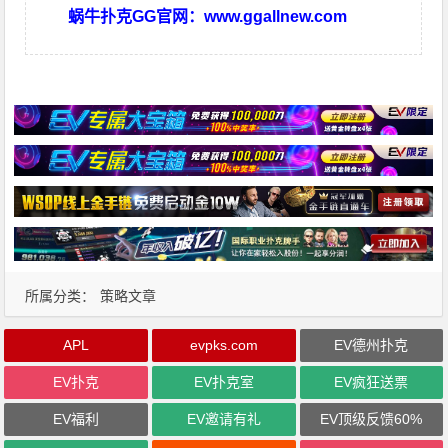
蜗牛扑克GG官网：
www.ggallnew.com
所属分类：
策略文章
APL
evpks.com
EV德州扑克
EV扑克
EV扑克室
EV疯狂送票
EV福利
EV邀请有礼
EV顶级反馈60%