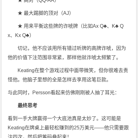
★ 高对（QQ-AA）
★ 最大踢脚的顶对（AJ）
★ 用来平衡这些牌的诈唬牌（比如Ax Q♣、K♣ Q
x、Kx Q♣）
切记，他不应该用所有错过听牌的高牌诈唬，因为
他的价值下注范围非常紧，那样他就诈唬太频繁了。
Keating在整个游戏过程中面带微笑，但你很难去责
怪他。他脑子里想的全是怎样去享用这笔巨款。
与此同时，Persson看起来仿佛刚刚被人抽了耳光：
最终思考
看到一手大牌赢得一个大底池真是太妙了。这可能是
Keating在牌桌上最轻松赚到的25万美元——他只需要跟
注四次，然后把筹码叠起来！