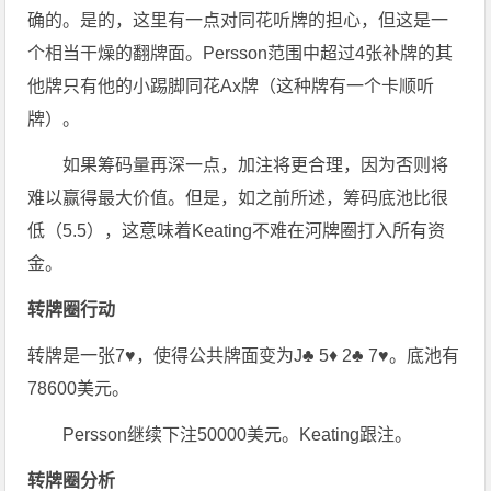
确的。是的，这里有一点对同花听牌的担心，但这是一
个相当干燥的翻牌面。Persson范围中超过4张补牌的其
他牌只有他的小踢脚同花Ax牌（这种牌有一个卡顺听
牌）。
如果筹码量再深一点，加注将更合理，因为否则将
难以赢得最大价值。但是，如之前所述，筹码底池比很
低（5.5），这意味着Keating不难在河牌圈打入所有资
金。
转牌圈行动
转牌是一张7♥，使得公共牌面变为J♣ 5♦ 2♣ 7♥。底池有
78600美元。
Persson继续下注50000美元。Keating跟注。
转牌圈分析