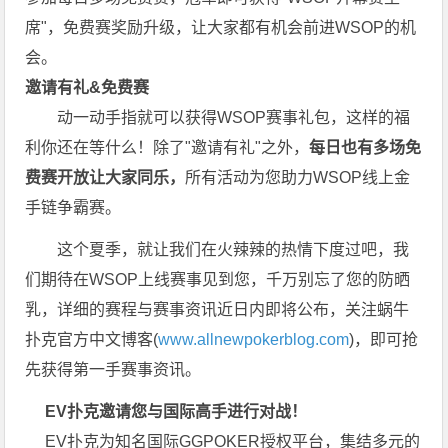
席"，
免费赛
奖励升级，让大家都有机会前进WSOP的机
会。
邀请有礼&免费赛
动一动手指就可以获得WSOP赛事礼包，这样的福
利你还在等什么！除了"邀请有礼"之外，
每
日也有多场免
费赛开放让大家同乐，
所有活动为您助力WSOP线上金
手链争霸赛。
这个夏季，就让我们在火辣辣的热情下度过吧，我
们期待在WSOP上线赛事见到您，千万别忘了您的防晒
乳，详细的赛程与赛事资讯近日内即将公布，关注蜗牛
扑克官方中文博客(
www.allnewpokerblog.com
)，即可抢
先获得第一手赛事资讯。
EV扑克邀请您与国际高手进行对战！
EV扑克为知名国际GGPOKER授权平台，集结多元的