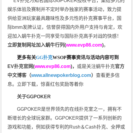
EV扑克为知名国际GGPOKER授权平台，集结多元的
娱乐体验及赛制并不定时举办独家的赛事活动，致力提
供给亚洲玩家最具趣味性及多元性的扑克赛事平台，国
际bmm发牌认证，信誉获得国内外用户支持与肯定，欢
迎加入蜗牛扑克一同享受与国际扑克高手对战的快感！
立即复制网址加入蜗牛行列(
www.evp86.com
)
。
更多有关
GG扑克
WSOP
赛事资讯与活动内容可到
EV扑克官网(
www.evp86.com
)
，
或是关注蜗牛扑克
官方
中文博客（
www.allnewpokerblog.com
）
查看更多信
息。立即下载，惊喜红包奖励等着你
关于GGPOKER
GGPOKER是世界领先的在线扑克室之一，拥有不
断增长的全球玩家群。GGPOKER提供了一系列创新的
游戏和功能，例如获得专利的Rush＆Cash扑克、全押或