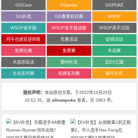
GGCare
GGpoker
GGPUKE
GG扑克
GG春季狂欢赛
WSOP
WSOP金手链
WSOP金手链战报
WSOP高手过招
丹牛也疯狂逆转胜
优惠活动
促销活动
免费比赛
免费赛
冬巡赛
大逃杀玩法
德州扑克
正EV之路
生肖系列赛
短牌系列赛
蜗牛扑克
版权声明：
本站原创文章，于2022年10月20日
15:52:35
，由
allnewpuke
发表，共 2963 字。