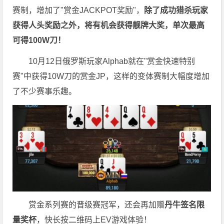
赛制，增加了"赏金JACKPOT奖励"，
除了成功猎杀玩家
获得人头奖励之外，将有机会获得靓牌大奖，单次最高
可得100W刀！
10月12日俄罗斯玩家Alphab就在"赏金快速特别
赛"中获得10W刀的赏金JP，这样的变体赛制大幅度增加
了不少赛事乐趣。
赏金系列赛的晋级赛冠军，还会再加赠
丹牛签名限
量奖杯
，快长按二维码上EV游戏体验！