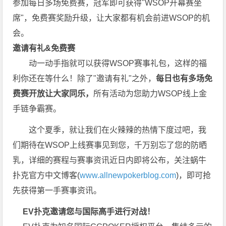
参加每日多场
免费赛
，冠军即可获得"WSOP开幕赛坐
席"，
免费赛
奖励升级，让大家都有机会前进WSOP的机
会。
邀请有礼&免费赛
动一动手指就可以获得WSOP赛事礼包，这样的福
利你还在等什么！除了"邀请有礼"之外，
每
日也有多场免
费赛开放让大家同乐，
所有活动为您助力WSOP线上金
手链争霸赛。
这个夏季，就让我们在火辣辣的热情下度过吧，我
们期待在WSOP上线赛事见到您，千万别忘了您的防晒
乳，详细的赛程与赛事资讯近日内即将公布，关注蜗牛
扑克官方中文博客(
www.allnewpokerblog.com
)，即可抢
先获得第一手赛事资讯。
EV扑克邀请您与国际高手进行对战！