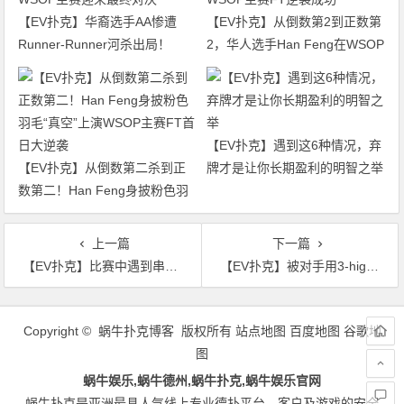
【EV扑克】华裔选手AA惨遭
【EV扑克】从倒数第2到正数第
Runner-Runner河杀出局！
2，华人选手Han Feng在WSOP
WSOP主赛迎来最终对决
主赛FT逆袭成功
【EV扑克】遇到这6种情况，弃
【EV扑克】从倒数第二杀到正
牌才是让你长期盈利的明智之举
数第二！Han Feng身披粉色羽
毛“真空”上演WSOP主赛FT首日
大逆袭
上一篇
下一篇
【EV扑克】比赛中遇到串通作弊鬼该如何是好？猎人头、IPHONE14抽奖赛万圣狂欢节
【EV扑克】被对手用3-high诈唬，暴躁老哥又炸了
文
章
Copyright © 蜗牛扑克博客 版权所有
站点地图
百度地图
谷歌地
导
图
航
蜗牛娱乐,蜗牛德州,蜗牛扑克,蜗牛娱乐官网
蜗牛扑克是亚洲最具人气线上专业德扑平台，客户及游戏的安全