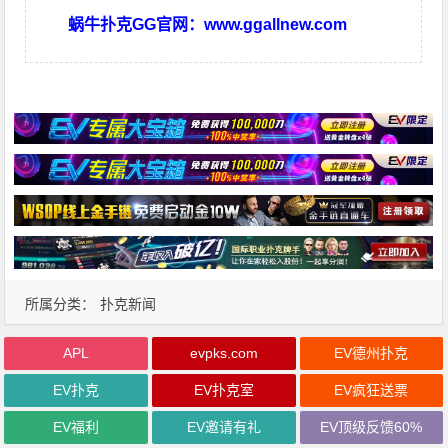
蜗牛扑克GG官网：
www.ggallnew.com
所属分类：
扑克新闻
APL
evpks.com
EV德州扑克
EV扑克
EV扑克室
EV疯狂送票
EV福利
EV邀请有礼
EV顶级反馈60%