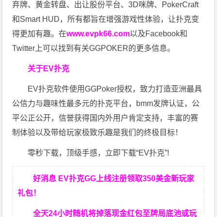
弃牌、黄金转盘、出让股份平台、3D咪牌、PokerCraft
和Smart HUD，所有都旨在增强游戏性体验，让扑克变
得更加有趣。在
www.evpk66.com
以及Facebook和
Twitter上可以找到有关GGPOKER的更多信息。
关于EV扑克
EV扑克软件使用GGPoker授权，致力打造亚洲最具
公信力与趣味性最多元的扑克平台，bmm发牌认证，公
平公正公开，信誉获得国内外用户肯定支持，丰富的赛
制体验以及带给玩家极致乐趣是我们的终极目标！
零秒下载，顶级手感，立即下载“EV扑克”!
好消息 EV扑克GG上线注册领取350美金新玩家
礼包！
全天24小时随机将掉落现金红包至牌局底池或玩