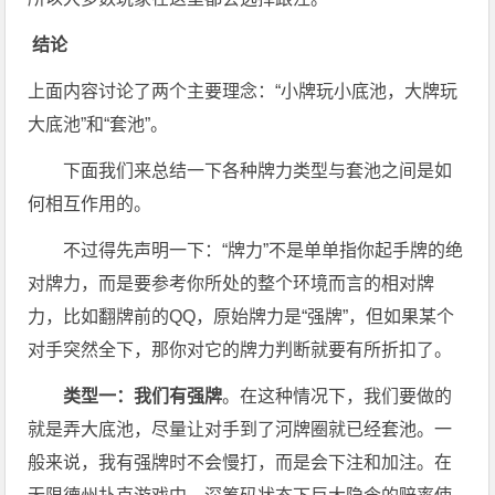
结论
上面内容讨论了两个主要理念：“小牌玩小底池，大牌玩
大底池”和“套池”。
下面我们来总结一下各种牌力类型与套池之间是如
何相互作用的。
不过得先声明一下：“牌力”不是单单指你起手牌的绝
对牌力，而是要参考你所处的整个环境而言的相对牌
力，比如翻牌前的QQ，原始牌力是“强牌”，但如果某个
对手突然全下，那你对它的牌力判断就要有所折扣了。
类型一：我们有强牌
。在这种情况下，我们要做的
就是弄大底池，尽量让对手到了河牌圈就已经套池。一
般来说，我有强牌时不会慢打，而是会下注和加注。在