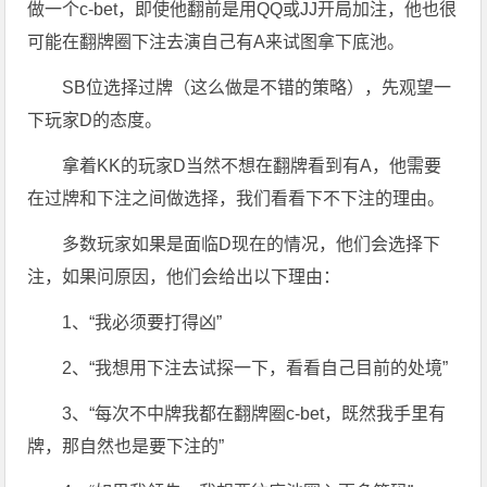
做一个c-bet，即使他翻前是用QQ或JJ开局加注，他也很
可能在翻牌圈下注去演自己有A来试图拿下底池。
SB位选择过牌（这么做是不错的策略），先观望一
下玩家D的态度。
拿着KK的玩家D当然不想在翻牌看到有A，他需要
在过牌和下注之间做选择，我们看看下不下注的理由。
多数玩家如果是面临D现在的情况，他们会选择下
注，如果问原因，他们会给出以下理由：
1、“我必须要打得凶”
2、“我想用下注去试探一下，看看自己目前的处境”
3、“每次不中牌我都在翻牌圈c-bet，既然我手里有
牌，那自然也是要下注的”