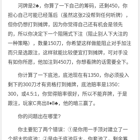
河牌是2♣，你算了一下自己的筹码，还剩450，你
担心自己可能已经落后（虽然这张2没帮到任何听牌），
但你仍想打到摊牌，因为你觉得自己还有机会是领先
的，所以你决定下一个阻隔式下注（阻止别人下大注的
一种策略），数量150刀，你希望这样做能阻止对手加注
而只是选跟注，这样就能比较便宜打到摊牌，可对手没
有如你所愿，他加注到450刀，你想看牌的话需要全下。
你计算了一下底池，底池现在有1350，你必须投入
剩下的300刀才有资格打到摊牌，底池赔率是1350：
300，或4.5:1，你觉得赔率很好，所以不能弃牌，于是
跟注，玩家C亮出8♦8♣，他的暗三赢了。
你的问题出在哪里?
你主要犯了两个错误：①是你用一手顶对建立了一
个超大的底池；②是由于底池巨大，你套池了，剩余筹