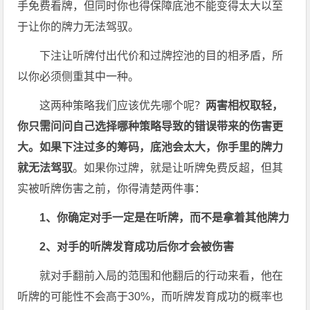
手免费看牌，但同时你也得保障底池不能变得太大以至
于让你的牌力无法驾驭。
下注让听牌付出代价和过牌控池的目的相矛盾，所
以你必须侧重其中一种。
这两种策略我们应该优先哪个呢？
两害相权取轻，
你只需问问自己选择哪种策略导致的错误带来的伤害更
大。如果下注过多的筹码，底池会太大，你手里的牌力
就无法驾驭
。如果你过牌，就是让听牌免费反超，但其
实被听牌伤害之前，你得清楚两件事：
1、你确定对手一定是在听牌，而不是拿着其他牌力
2、对手的听牌发育成功后你才会被伤害
就对手翻前入局的范围和他翻后的行动来看，他在
听牌的可能性不会高于30%，而听牌发育成功的概率也