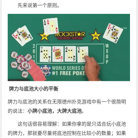
先来说第一个原则。
牌力与底池大小的平衡
牌力与底池的关系在无限
德州扑克
游戏中有一个很简明
的说法：
小牌小底池，大牌大底池
。
这句话很容易理解：如果你拿的是只适合玩小底池
的牌力，那就要尽量将底池控制在比较小的数量；如果