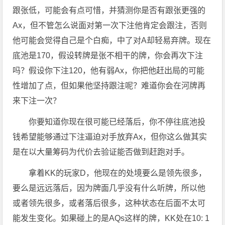
跟张低，可能会有点可惜，并猜测你是否有跟张更强的
Ax，但不管怎么说面对第一次下注他肯定会跟注，否则
他可能会觉得自己是个白痴，中了对A却轻易弃牌。现在
底池是170，假设转牌是张不相干的牌，你会再次下注
吗？假设你下注120，他有弱Ax，你把他赶出局的可能
性增加了点，但如果他坚持跟注呢？难道你会在河牌再
来下注一次？
你要知道你现在很可能已经落后，你不停往底池投
钱希望能够通过下注逼迫对手放弃Ax，但你这么做其实
是在以大量筹码为代价去验证能否做到赶跑对手。
拿着KK的玩家D，他现在的处境要么是领先很多，
要么是远远落后，因为牌面几乎没有什么听牌，所以他
或者领先很多，或者落后很多，这种状态在后面不太可
能发生变化。如果碰上的是AQs这样的牌，KK处在10: 1