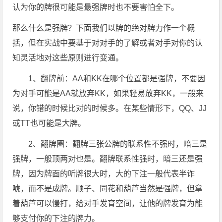
认为你的牌很可能是最强牌时也不要害怕全下。
那么什么是强牌？下面我们以牌的绝对牌力作一个概
括，但在实战中要基于对对手的了解或者对手对你的认
知灵活地对这些原则进行变通。
1、翻牌前：AA和KK在哪个位置都是强牌，不要因
为对手可能是AA就放弃KK，如果轻易放弃KK，一般来
说，你错的时候比对的时候多。在某些情形下，QQ、JJ
或TT也可能是大牌。
2、翻牌圈：翻牌三张公牌的联系性不强时，暗三是
强牌，一般顶两对也是。翻牌联系性强时，暗三还是强
牌，因为牌面的听牌很大时，大的下注一般代表半诈
唬，而不是成牌。顺子、同花和葫芦当然是强牌，但拿
着葫芦可以慢打，给对手发育空间，让他的牌发育为能
够支付你的下注的牌力。