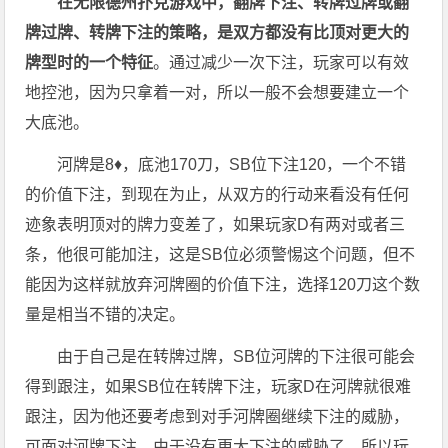
在无限德州扑克游戏中，翻牌下注、转牌过牌或翻
牌过牌、转牌下注的策略，是双方都没有比顶对更大的
牌型时的一个特征
。通过减少一次下注，玩家可以有效
地控池，因为只拿着一对，所以一般不会想要建立一个
大底池。
河牌是8♦，底池170刀，SB位下注120，一个不错
的价值下注，到现在为止，从双方的行动来看没有任何
迹象表明顶对的牌力变差了，如果玩家D有两对或者三
条，他很可能加注，这是SB位必须警惕这个问题，但不
能因为这样就放弃河牌圈的价值下注，选择120刀这个数
量是相当不错的决定。
由于自己是在转牌过牌，SB位河牌的下注很可能会
得到跟注，如果SB位在转牌下注，玩家D在河牌就很难
跟注，因为他还要考虑到对手河牌圈继续下注的威胁，
可面对河牌下注，由于没有更大下注的威胁了，所以玩