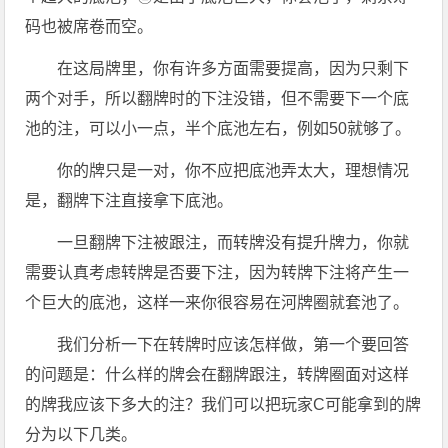
码也被席卷而空。
在这局牌里，你有许多方面需要提高，因为只剩下
两个对手，所以翻牌时的下注没错，但不需要下一个底
池的注，可以小一点，半个底池左右，例如50就够了。
你的牌只是一对，你不应把底池弄太大，理想情况
是，翻牌下注直接拿下底池。
一旦翻牌下注被跟注，而转牌没有提升牌力，你就
需要认真考虑转牌是否要下注，因为转牌下注将产生一
个巨大的底池，这样一来你很容易在河牌圈就套池了。
我们分析一下在转牌时应该怎样做，第一个要回答
的问题是：什么样的牌会在翻牌跟注，转牌圈面对这样
的牌我应该下多大的注？我们可以把玩家C可能拿到的牌
分为以下几类。