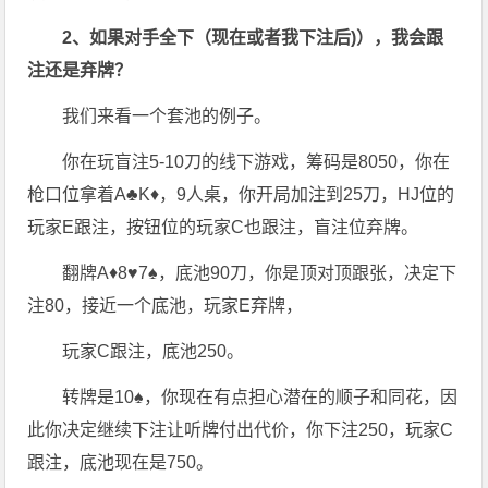
2、如果对手全下（现在或者我下注后)），我会跟
注还是弃牌？
我们来看一个套池的例子。
你在玩盲注5-10刀的线下游戏，筹码是8050，你在
枪口位拿着A♣K♦，9人桌，你开局加注到25刀，HJ位的
玩家E跟注，按钮位的玩家C也跟注，盲注位弃牌。
翻牌A♦8♥7♠，底池90刀，你是顶对顶跟张，决定下
注80，接近一个底池，玩家E弃牌，
玩家C跟注，底池250。
转牌是10♠，你现在有点担心潜在的顺子和同花，因
此你决定继续下注让听牌付出代价，你下注250，玩家C
跟注，底池现在是750。