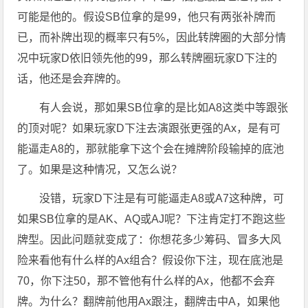
可能是他的。假设SB位拿的是99，他只有两张补牌而
已，而补牌出现的概率只有5%，因此转牌圈的大部分情
况中玩家D依旧领先他的99，那么转牌圈玩家D下注的
话，他还是会弃牌的。
有人会说，那如果SB位拿的是比如A8这类中等跟张
的顶对呢？如果玩家D下注去演跟张更强的Ax，是有可
能逼走A8的，那就能拿下这个会在摊牌阶段输掉的底池
了。如果是这种情况，又怎么说？
没错，玩家D下注是有可能逼走A8或A7这种牌，可
如果SB位拿的是AK、AQ或AJ呢？下注肯定打不跑这些
牌型。因此问题就变成了：你想花多少筹码、冒多大风
险来看他有什么样的Ax组合？假设你下注，现在底池是
70，你下注50，那不管他有什么样的Ax，他都不会弃
牌。为什么？翻牌前他用Ax跟注，翻牌击中A，如果他