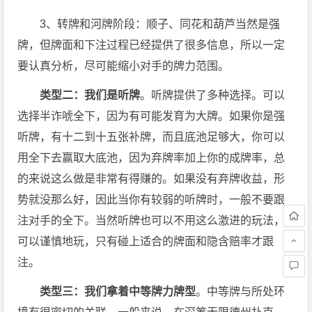
3、转牌和河牌阶段：顺子、同花和葫芦当然是强
牌，但牌面和下注过程已经提供了很多信息，所以一定
要认真分析，尽可能缩小对手的牌力范围。
类型二：我们是听牌
。听牌提供了多种选择。可以
选择半诈唬全下，因为有可能发育为大牌。如果你是强
听牌，有十二到十五张补牌，而且底池足够大，你可以
用全下去赢取大底池，因为弃牌率加上你的成牌率，总
的来说这么做是非常有得赚的。如果没有弃牌收益，形
势就没那么好，因此当你有较弱的听牌时，一般不要跟
注对手的全下。当然听牌也可以不用这么激进的玩法，
可以谨慎地玩，只有碰上适合的牌面和隐含赔率才跟
注。
类型三：我们拿着中等牌力牌型
。中等牌与所处环