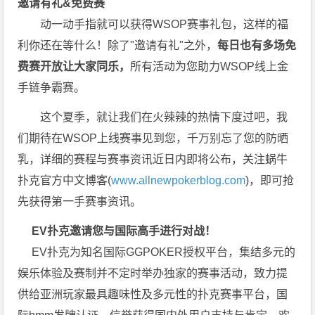
邀请有礼&免费赛
动一动手指就可以获得WSOP赛事礼包，这样的福
利你还在等什么！除了"邀请有礼"之外，
每
日也有多场免
费赛开放让大家同乐，
所有活动为您助力WSOP线上金
手链争霸赛。
这个夏季，就让我们在火辣辣的热情下度过吧，我
们期待在WSOP上线赛事见到您，千万别忘了您的防晒
乳，详细的赛程与赛事资讯近日内即将公布，关注蜗牛
扑克官方中文博客(
www.allnewpokerblog.com
)，即可抢
先获得第一手赛事资讯。
EV扑克邀请您与国际高手进行对战！
EV扑克为知名国际GGPOKER授权平台，集结多元的
娱乐体验及赛制并不定时举办独家的赛事活动，致力提
供给亚洲玩家最具趣味性及多元性的扑克赛事平台，国