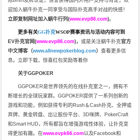
际bmm发牌认证，信誉获得国内外用户支持与肯定，欢
迎加入蜗牛扑克一同享受与国际扑克高手对战的快感！
立即复制网址加入蜗牛行列(
www.evp86.com
)
。
更多有关
GG扑克
WSOP
赛事资讯与活动内容可到
EV扑克官网(
www.evp86.com
)
，
或是关注蜗牛扑克
官方
中文博客（
www.allnewpokerblog.com
）
查看更多信
息。立即下载，惊喜红包奖励等着你
关于GGPOKER
GGPOKER是世界领先的在线扑克室之一，拥有不
断增长的全球玩家群。GGPOKER提供了一系列创新的
游戏和功能，例如获得专利的Rush＆Cash扑克、全押或
弃牌、黄金转盘、出让股份平台、3D咪牌、PokerCraft
和Smart HUD，所有都旨在增强游戏性体验，让扑克变
得更加有趣。在
www.evpk66.com
以及Facebook和