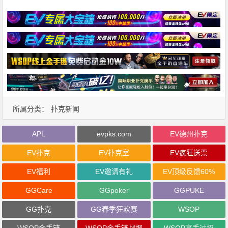
所属分类：
扑克新闻
APL
evpks.com
EV德州扑克
EV扑克
EV扑克室
EV疯狂送票
EV福利
EV邀请有礼
EV顶级反馈60%
GGCare
GGpoker
GGPUKE
GG扑克
GG春季狂欢赛
WSOP
WSOP金手链
WSOP金手链战报
WSOP高手过招