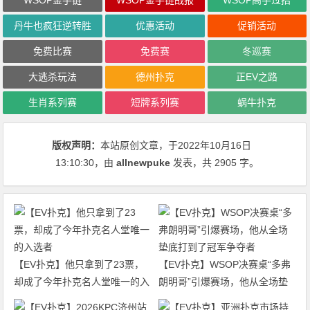
丹牛也疯狂逆转胜
优惠活动
促销活动
免费比赛
免费赛
冬巡赛
大逃杀玩法
德州扑克
正EV之路
生肖系列赛
短牌系列赛
蜗牛扑克
版权声明：
本站原创文章，于2022年10月16日
13:10:30
，由
allnewpuke
发表，共 2905 字。
【EV扑克】他只拿到了23票，
【EV扑克】WSOP决赛桌“多弗
却成了今年扑克名人堂唯一的入
朗明哥”引爆赛场，他从全场垫
选者
底打到了冠军争夺者