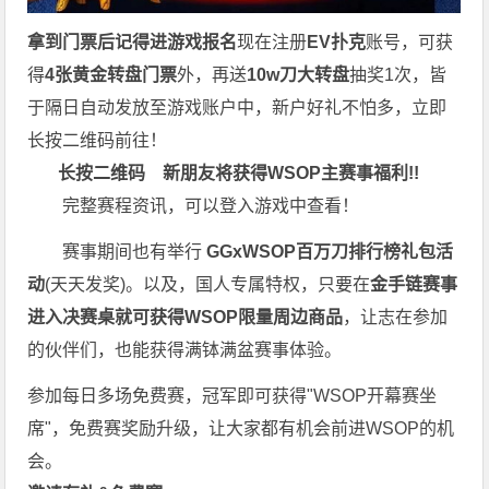
拿到门票后记得进游戏报名
现在注册
EV扑克
账号，可获
得
4张黄金转盘门票
外，再送
10w刀大转盘
抽奖1次，皆
于隔日自动发放至游戏账户中，新户好礼不怕多，立即
长按二维码前往！
长按二维码
新朋友将获得WSOP主赛事福利!!
完整赛程资讯，可以登入游戏中查看！
赛事期间也有举行
GGxWSOP百万刀排行榜礼包活
动
(天天发奖)。以及，国人专属特权，只要在
金手链赛事
进入决赛桌就可获得WSOP限量周边商品
，让志在参加
的伙伴们，也能获得满钵满盆赛事体验。
参加每日多场
免费赛
，冠军即可获得"WSOP开幕赛坐
席"，免费赛奖励升级，让大家都有机会前进WSOP的机
会。