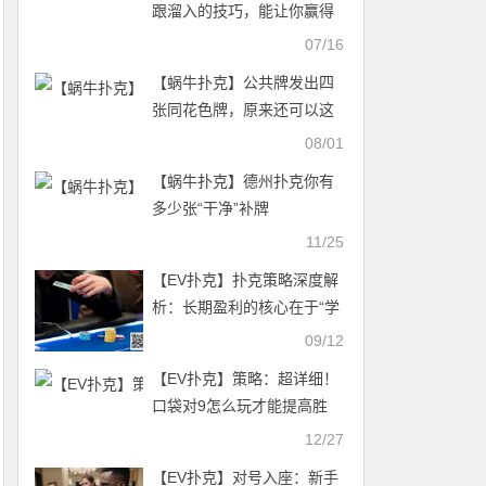
跟溜入的技巧，能让你赢得
更多底池
07/16
【蜗牛扑克】公共牌发出四
张同花色牌，原来还可以这
样打-德州扑克策略
08/01
【蜗牛扑克】德州扑克你有
多少张“干净”补牌
11/25
【EV扑克】扑克策略深度解
析：长期盈利的核心在于“学
会弃牌”
09/12
【EV扑克】策略：超详细！
口袋对9怎么玩才能提高胜
率？
12/27
【EV扑克】对号入座：新手