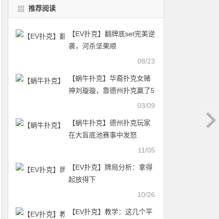
推荐阅读
【EV扑克】翻牌底set完美逆
袭，河杀坚果顺
08/23
【蜗牛扑克】华裔扑克女赌
神刘璇璇，靠德州扑克赢了5
千万
03/09
【蜗牛扑克】德州扑克玩家
在大盲底池赛事中发怒
11/05
【EV扑克】牌局分析：拿得
起放得下
10/26
【EV扑克】教学：这几个平