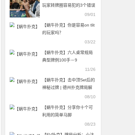
玩家转牌圈容易犯的3个错误
09/01
【蜗牛扑克】你是容易on tlit
的玩家吗？
03/22
【蜗牛扑克】​六人桌常规局
典型牌例100手－9
11/26
【蜗牛扑克】击中顶Set后的
神秘过牌 | 德州扑克牌局解
析
08/10
【蜗牛扑克】分享你十个可
利用的简单马脚
08/23
【EV扑克】牌局分析：小注