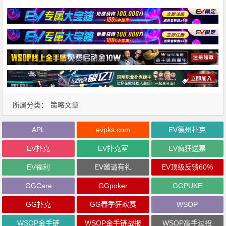
所属分类：
策略文章
APL
evpks.com
EV德州扑克
EV扑克
EV扑克室
EV疯狂送票
EV福利
EV邀请有礼
EV顶级反馈60%
GGCare
GGpoker
GGPUKE
GG扑克
GG春季狂欢赛
WSOP
WSOP金手链
WSOP金手链战报
WSOP高手过招