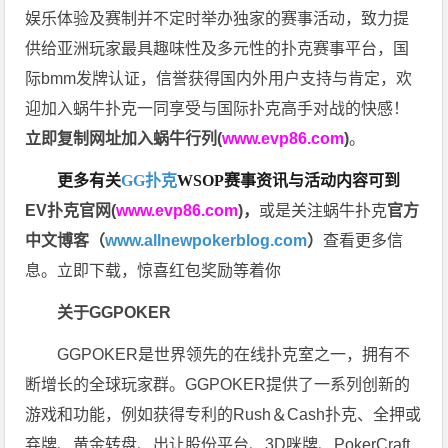
娱乐体验及赛制并不定时举办独家的赛事活动，致力提
供给亚洲玩家最具趣味性及多元性的扑克赛事平台，国
际bmm发牌认证，信誉获得国内外用户支持与肯定，欢
迎加入蜗牛扑克一同享受与国际扑克高手对战的快感！
立即复制网址加入蜗牛行列(
www.evp86.com
)
。
更多有关
GG扑克
WSOP
赛事资讯与活动内容可到
EV扑克官网(
www.evp86.com
)
，
或是关注蜗牛扑克
官方
中文博客（
www.allnewpokerblog.com
）
查看更多信
息。立即下载，惊喜红包奖励等着你
关于GGPOKER
GGPOKER是世界领先的在线扑克室之一，拥有不
断增长的全球玩家群。GGPOKER提供了一系列创新的
游戏和功能，例如获得专利的Rush＆Cash扑克、全押或
弃牌、黄金转盘、出让股份平台、3D咪牌、PokerCraft