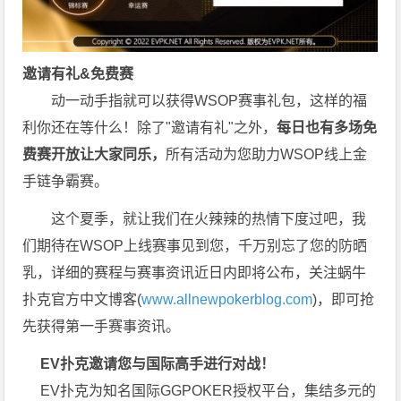
邀请有礼&免费赛
动一动手指就可以获得WSOP赛事礼包，这样的福
利你还在等什么！除了"邀请有礼"之外，
每
日也有多场免
费赛开放让大家同乐，
所有活动为您助力WSOP线上金
手链争霸赛。
这个夏季，就让我们在火辣辣的热情下度过吧，我
们期待在WSOP上线赛事见到您，千万别忘了您的防晒
乳，详细的赛程与赛事资讯近日内即将公布，关注蜗牛
扑克官方中文博客(
www.allnewpokerblog.com
)，即可抢
先获得第一手赛事资讯。
EV扑克邀请您与国际高手进行对战！
EV扑克为知名国际GGPOKER授权平台，集结多元的