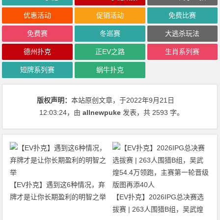
优惠活动
促销活动
免费比赛
免费赛
冬巡赛
大逃杀玩法
德州扑克
正EV之路
生肖系列赛
短牌系列赛
蜗牛扑克
版权声明：
本站原创文章，于2022年9月21日
12:03:24
，由
allnewpuke
发表，共 2593 字。
【EV扑克】遇到这6种情况，弃
牌才是让你长期盈利的明智之举
【EV扑克】2026IPG总决赛选
拔赛 | 263人围猎B组，吴武煌