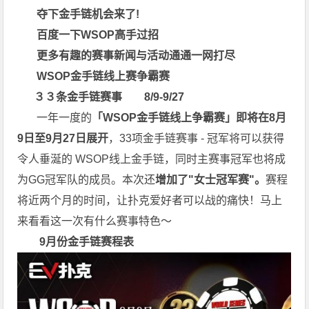
夺下金手链机会来了!
百度一下
WSOP高手过招
更多有趣
的
赛事新闻与活动通通一网打尽
WSOP金手链
线上赛争霸赛
３３条金手链赛事 8/9-9/27
一年一度的
「WSOP
金手链线上争霸赛
」
即将在8
月
9
日至9
月27
日展开
，33项金手链赛事 - 冠军将可以获得
令人垂涎的 WSOP线上金手链，同时主赛事冠军也将成
为GG冠军队的成员。本次还
增加了"女士冠军赛"。
赛程
将近两个月的时间，让扑克爱好者可以战的痛快！马上
来看看这一次有什么赛事特色～
9月份金手链赛程表