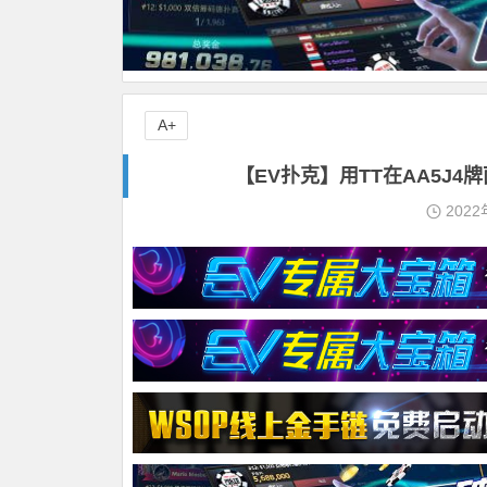
A+
【EV扑克】用TT在AA5J
2022