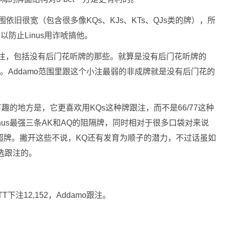
围依旧很宽（包含很多像KQs、KJs、KTs、QJs类的牌），所
以防止Linus用诈唬搞他。
选跟注，包括没有后门花听牌的那些。就算是没有后门花听牌的
。Addamo范围里跟这个小注最弱的非成牌就是没有后门花的
有趣的地方是，它更喜欢用KQs这种牌跟注，而不是66/77这种
nus最强三条AK和AQ的阻隔牌，同时相对于很多口袋对来说
两张超牌。撇开这些不说，KQ还有发育为顺子的潜力，不过话虽如
选跟注的。
用TT下注12,152，Addamo跟注。