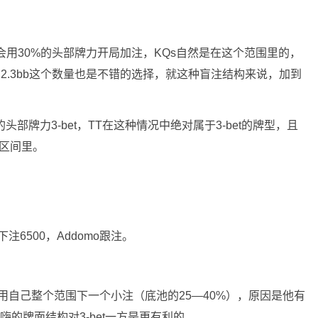
o会用30%的头部牌力开局加注，KQs自然是在这个范围里的，
到2.3bb这个数量也是不错的选择，就这种盲注结构来说，加到
%的头部牌力3-bet，TT在这种情况中绝对属于3-bet的牌型，且
个区间里。
T下注6500，Addomo跟注。
牌用自己整个范围下一个小注（底池的25—40%），原因是他有
的牌面结构对3-bet一方是更有利的。