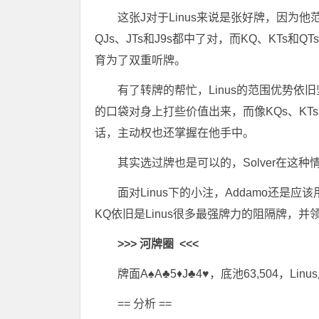
这张J对于Linus来说是张好牌，因为
QJs、JTs和J9s都中了对，而KQ、KTs
育为了双重听牌。
有了转牌的帮忙，Linus的范围优势
的口袋对身上打些价值出来，而像KQs、KT
话，主动权也还掌握在他手中。
其实选过牌也是可以的，Solver在这
面对Linus下的小注，Addamo还
KQ依旧是Linus很多最强牌力的阻隔牌，并领
>>>
河牌圈
<<<
牌面A♠A♣5♦J♣4♥，底池63,504，Lin
== 分析 ==