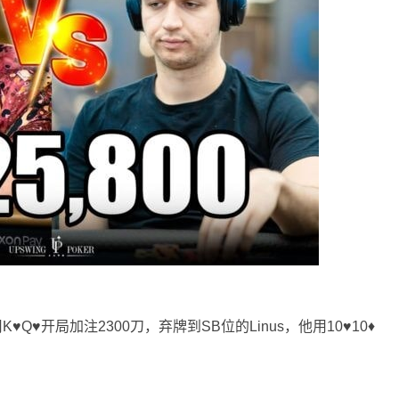
用K♥Q♥开局加注2300刀，弃牌到SB位的Linus，他用10♥10♦