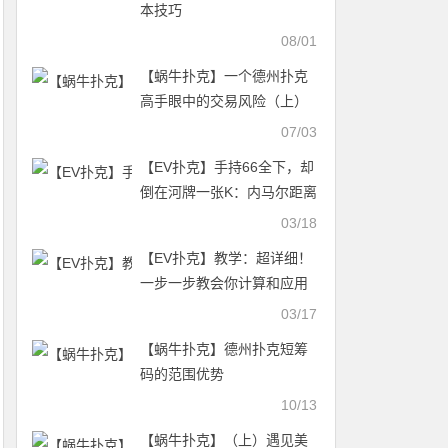
本技巧
08/01
【蜗牛扑克】一个德州扑克
高手眼中的交易风险（上）
07/03
【EV扑克】手持66全下，却
倒在河牌一张K：内马尔距离
SCOOP冠军究竟还有多远？
03/18
【EV扑克】教学：超详细！
一步一步教会你计算和应用
底池赔率
03/17
【蜗牛扑克】德州扑克短筹
码的范围优势
10/13
【蜗牛扑克】（上）遇见美