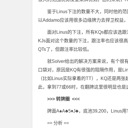
鉴于Linus下注的数量不大，同时他的范
以Addamo应该用很多边缘牌力去捍卫权益，
面对Linus的下注，所有KQs都应该
KJs面对这个数量的下注，跟注率也应该很高
QTs了，但跟注率比较低。
就Solver给出的解决方案来说，有个很
口袋对，原因是KQ有很强的阻隔作用，是Li
（比如Linus实际拿着的TT），KQ还是
此，拿到77或66时，在翻牌这里很明显也是
>>>
转牌圈
<<<
牌面A♠A♣5♦J♣，底池39,200，Linus
== 分析 ==