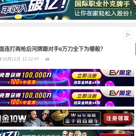
4牌面连打两枪后河牌跟对手8万刀全下为哪般？
年10月12日
12:12:47