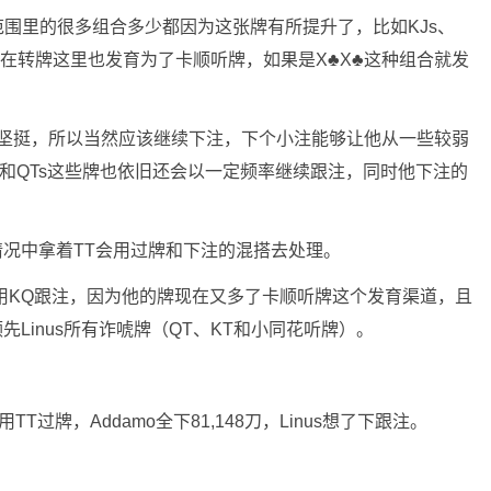
他范围里的很多组合多少都因为这张牌有所提升了，比如KJs、
和QTs在转牌这里也发育为了卡顺听牌，如果是X♣X♣这种组合就发
依旧坚挺，所以当然应该继续下注，下个小注能够让他从一些较弱
s和QTs这些牌也依旧还会以一定频率继续跟注，同时他下注的
种情况中拿着TT会用过牌和下注的混搭去处理。
是应该用KQ跟注，因为他的牌现在又多了卡顺听牌这个发育渠道，且
先Linus所有诈唬牌（QT、KT和小同花听牌）。
us用TT过牌，Addamo全下81,148刀，Linus想了下跟注。