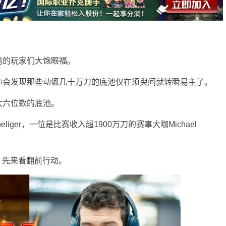
情的玩家们大饱眼福。
你会发现那些动辄几十万刀的底池仅在须臾间就转瞬易主了。
大六位数的底池。
liger，一位是比赛收入超1900万刀的赛事大咖Michael
桌，先来看翻前行动。