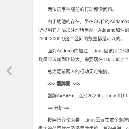
两位玩家在翻前的行动都没问题。
由于底池的存在，坐在CO位的Addam
所以用它开局加注理所当然。Addamo加注
2200-3000刀这个区间的数量都是可以的。
面对Addomo的加注，Linus应该用12
数量应该加到比较大，需要落在11k-13k这
总之翻前两人的行动无可指摘。
>>>
翻牌圈
<<<
翻牌A♠A♣5♦，底池26,200，Linus用T
== 分析 ==
按照博弈论来看，Linus需要在这个翻
很大的范围优势及坚果牌优势。总的来说，A嗨