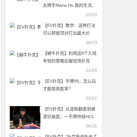
女牌手Maria Ho:我的生活，
我的扑克之路
02/23
【EV扑克】教学：这种打法
可以把弱顶对打出最大价
值！！！
06/23
【蜗牛扑克】利用这8个久经
考验的策略征服现场扑克
01/29
【EV扑克】手牌99，怎么玩
才能提高胜率？
01/02
【EV扑克】从连胜翻盘到被
清空崩盘，一手牌终结HCL
新人逆袭梦
06/15
【EV扑克】“扑克报道失去了