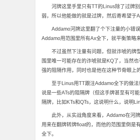
河牌这里手里只有TT的Linus除了过
弱，所以他能做的就是过牌，然后寄希望于Ad
Addamo河牌这里翻了个下注量的小错
Addamo用范围里所有Ax全下，就平衡策略
不过虽然下注量有问题，但就诈唬的牌型
围里唯一可能存在的诈唬就是KQ了，当然也有
强的阻隔作用，同时也是他在这种节骨眼上
至于Linus用TT跟注Addamo全下
说是一些ATs的阻隔牌（但这手牌甚至有可能
隔牌，比如KTs和QTs，这说明什么，说明Li
此外，从实战角度来看，Addamo在
用来在翻牌转牌float的，而他的范围里倒是有
全下。