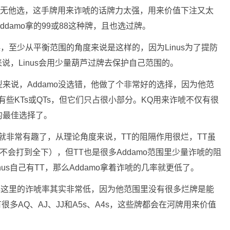
牌别无他选，这手牌用来诈唬的话牌力太强，用来价值下注又太
damo拿的99或88这种牌，且也选过牌。
误，至少从平衡范围的角度来说是这样的，因为Linus为了提防
来说，Linus会用少量葫芦过牌去保护自己范围的。
来说，Addamo没选错，他做了个非常好的选择，因为他范
些KTs或QTs，但它们只占很小部分。KQ用来诈唬不仅有很
的最佳选择了。
的做法就非常有趣了，从理论角度来说，TT的阻隔作用很烂，TT虽
不会打到全下），但TT也是很多Addamo范围里少量诈唬的阻
nus自己有TT，那么Addamo拿着诈唬的几率就更低了。
河牌这里的诈唬率其实非常低，因为他范围里没有很多烂牌是能
很多AQ、AJ、JJ和A5s、A4s，这些牌都会在河牌用来价值