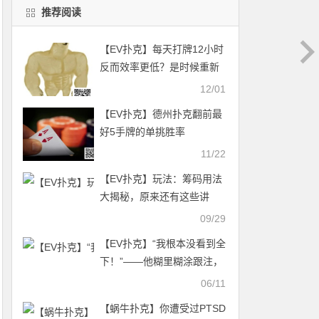
推荐阅读
【EV扑克】每天打牌12小时
反而效率更低？是时候重新
审视你的“生产力”了
12/01
【EV扑克】德州扑克翻前最
好5手牌的单挑胜率
11/22
【EV扑克】玩法：筹码用法
大揭秘，原来还有这些讲
究！
09/29
【EV扑克】“我根本没看到全
下！”——他糊里糊涂跟注，
却用J3杂花送对手回家
06/11
【蜗牛扑克】你遭受过PTSD