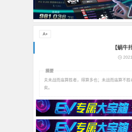
A+
【蜗牛
202
摘要
夫未战而庙算胜者，得算多也；未战而庙算不胜
矣。