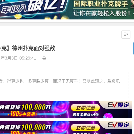
扑克】德州扑克面对强敌
1年3月3日
05:29:41
者，得算少也。多算胜少算，而况于无算乎！吾以此观之，胜负见