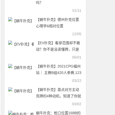
吗？
01/11
【蜗牛扑克】德州扑克位置
心理学&相对位置
12/05
【EV扑克】看穿范围却不敢
动？你不是没读懂牌，只是
被恐惧按住了手
06/01
【蜗牛扑克】2021CPG福州
站｜ 主赛B组420人参赛,123
人晋级！
03/22
【蜗牛扑克】盘点对方主动
亮牌的4种动机，知道了你就
可以盘回去 | 德州扑克策略
03/02
蜗牛扑克：枪口位置16BB的