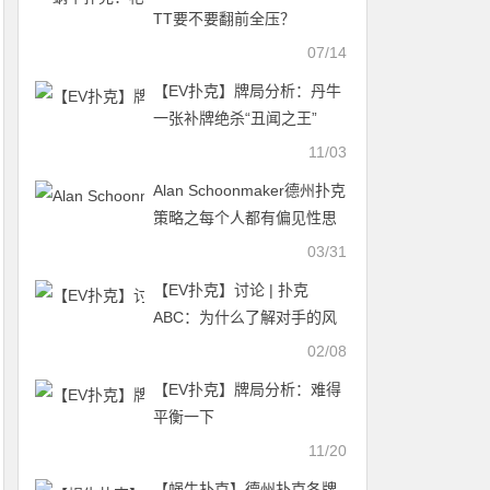
TT要不要翻前全压？
07/14
【EV扑克】牌局分析：丹牛
一张补牌绝杀“丑闻之王”
Bryn Kenney
11/03
Alan Schoonmaker德州扑克
策略之每个人都有偏见性思
维
03/31
【EV扑克】​讨论 | 扑克
ABC：为什么了解对手的风
格很重要？
02/08
【EV扑克】牌局分析：难得
平衡一下
11/20
【蜗牛扑克】德州扑克各牌