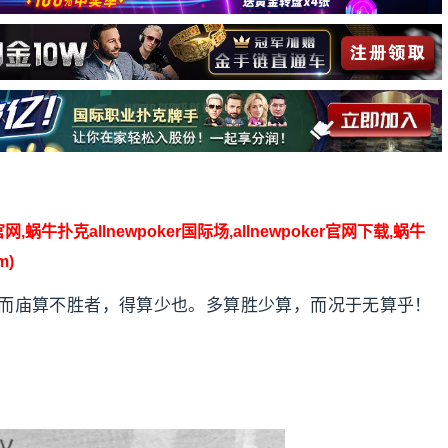
】
官网,蜗牛扑克allnewpoker国际场,allnewpoker官网下载,蜗牛
m)
而庙算不胜者，得算少也。多算胜少算，而况于无算乎！