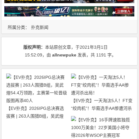
所属分类：
扑克新闻
版权声明：
本站原创文章，于2021年3月1日
15:52:09
，由
allnewpuke
发表，共 1191 字。
【EV扑克】一天淘汰5人！FT变
【EV扑克】2026IPG总决赛选
“绞肉机”！华裔选手AA惨遭河杀
拔赛 | 263人围猎B组，吴武煌
出局！
54.4万领跑，主赛第一轮晋级版
图再添40人