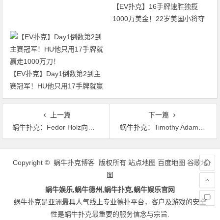
【EV扑克】16手牌速胜独揽
1000万美金！22岁美国小将夺
得2026年WSOP主赛冠军
【EV扑克】Day1倒数第2到主
赛冠军！HU他只用17手牌就赢
走1000万刀！
上一篇
下一篇
蜗牛扑克：Fedor Holz向Wiktor Malinowski发起单挑挑战
蜗牛扑克：Timothy Adams被誉为仅次丹牛的加拿大职业扑克选手
文
章
Copyright © 蜗牛扑克博客 版权所有
站点地图
百度地图
谷歌地
导
图
航
蜗牛娱乐,蜗牛德州,蜗牛扑克,蜗牛娱乐官网
蜗牛扑克是亚洲最具人气线上专业德扑平台，客户及游戏的安全
性是蜗牛扑克最重要的服务信念与宗旨.