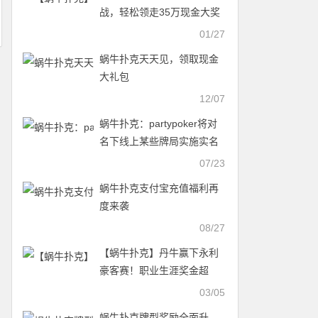
战，轻松领走35万现金大奖
01/27
蜗牛扑克天天见，领取现金
大礼包
12/07
蜗牛扑克：partypoker将对
名下线上某些牌局实施实名
制
07/23
蜗牛扑克支付宝充值福利再
度来袭
08/27
【蜗牛扑克】丹牛赢下永利
豪客赛！职业生涯奖金超
4500W，历史第三！
03/05
蜗牛扑克牌型奖励全面升