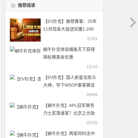
推荐阅读
【EV扑克】推荐赛事：25年
11月现金大放送狂撒1,200
万美金！
11/01
蜗牛扑克体验捕鱼天下获得
锦标赛美金优惠
12/10
【EV扑克】国人新星击败众
大神，夺下WSOP豪客赛亚
军！女士冠军赛初登线上！
09/06
夺金机会来了
【蜗牛扑克】APL冠军赛劳
力士奖落谁家？北京之光助
战一条命，实现百万梦想更
02/20
近一步！
【蜗牛扑克】两家同时击中