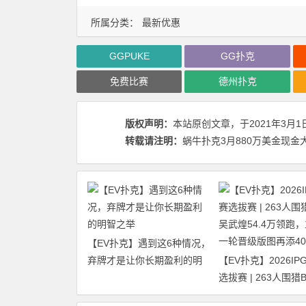
所属分类：
最新优惠
GGPUKE
GG扑克
免费比赛
德州扑克
版权声明：
本站原创文章，于2021年3月1
转载请注明：
蜗牛扑克3月880万美金现金大放送
【EV扑克】遇到这6种情况，
弃牌才是让你长期盈利的明
【EV扑克】2026I
智之举
选拔赛 | 263人围猎
武煌54.4万领跑，