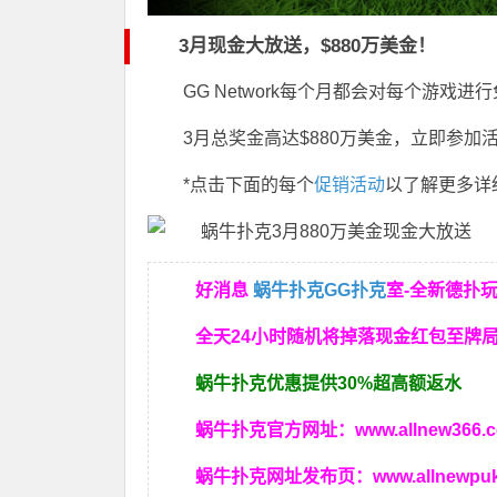
3月现金大放送，$880万美金！
GG Network每个月都会对每个游戏进
3月总奖金高达$880万美金，立即参加
*点击下面的每个
促销活动
以了解更多详
好消息
蜗牛扑克
GG扑克
室-全新德扑
全天24小时随机将掉落现金红包至牌
蜗牛扑克优惠提供30%超高额返水
蜗牛扑克官方网址：
www.allnew366.
蜗牛扑克网址发布页：
www.allnewpu