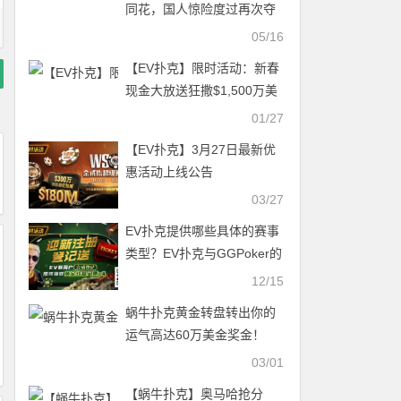
同花，国人惊险度过再次夺
冠！每晚八点生肖之王等你
05/16
来战
【EV扑克】限时活动：新春
现金大放送狂撒$1,500万美
金！
01/27
【EV扑克】3月27日最新优
惠活动上线公告
03/27
EV扑克提供哪些具体的赛事
类型？EV扑克与GGPoker的
关系是什么？
12/15
蜗牛扑克黄金转盘转出你的
运气高达60万美金奖金！
03/01
【蜗牛扑克】奥马哈抢分