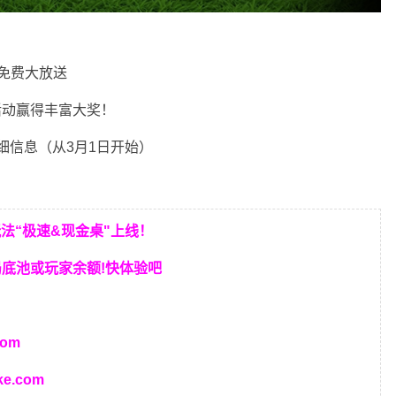
行免费大放送
活动赢得丰富大奖！
细信息（从3月1日开始）
玩法“极速&现金桌"上线！
局底池或玩家余额!快体验吧
com
ke.com