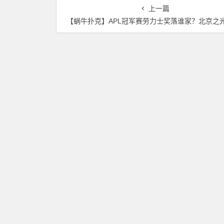
轮晋级版图再添40人
上一篇
【蜗牛扑克】APL冠军赛劳力士奖落谁家？北京之光助战一条命，实现百万梦想更近