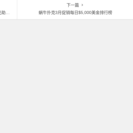
下一篇
一步！
蜗牛扑克3月促销每日$5,000美金排行榜