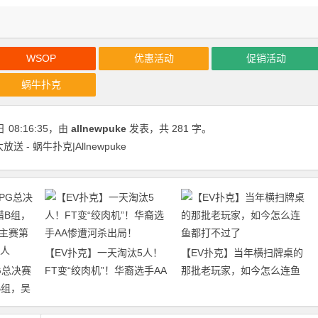
WSOP
优惠活动
促销活动
蜗牛扑克
日
08:16:35
，由
allnewpuke
发表，共 281 字。
 - 蜗牛扑克|Allnewpuke
【EV扑克】一天淘汰5人！
【EV扑克】当年横扫牌桌的
PG总决赛
FT变“绞肉机”！华裔选手AA
那批老玩家，如今怎么连鱼
B组，吴
惨遭河杀出局！
都打不过了
主赛第一