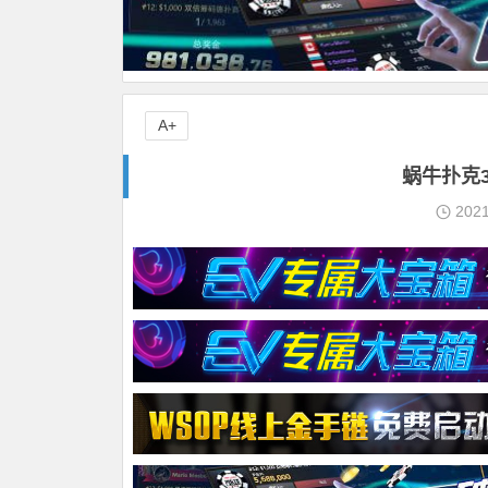
A+
蜗牛扑克
202