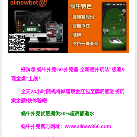
好消息 蜗牛扑克GG扑克室-全新德扑玩法“极速&
现金桌"上线！
全天24小时随机将掉落现金红包至牌局底池或玩
家余额!快体验吧
蜗牛扑克优惠提供30%超高额返水
蜗牛扑克官方网址：
www.allnew366.com