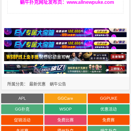
蜗牛扑克网址发布页：
www.allnewpuke.com
所属分类：
最新优惠
蜗牛公告
APL
GGCare
GGPUKE
GG扑克
WSOP
优惠活动
促销活动
免费比赛
免费赛
冬巡赛
德州扑克
蜗牛扑克