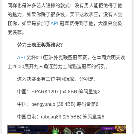
同样也是许多艺人追捧的款式！没有男人能拒绝得了他
的魅力，如果你赚了很多钱，买下这枚表王，没有人会
怪你，如果是参加了
APL
冠军赛得到了他，大家只会极
度羡慕。
劳力士表王奖落谁家？
APL
奖杯#10亚洲扑克联盟冠军赛，在本周六明天晚
上20:30展开九人角逐劳力士熊猫迪冠军的行列。
进入决赛桌有三位中国玩家，分别是：
中国：SPARK1207 (54.8BB)筹码量第2
中国：pengyunuo (38.4BB) 筹码量第6
中国香港：robdag83 (25.5BB) 筹码量第8