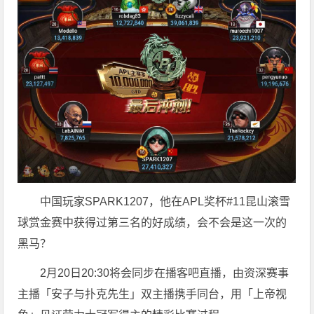
中国玩家SPARK1207，他在APL奖杯#11昆山滚雪
球赏金赛中获得过第三名的好成绩，会不会是这一次的
黑马？
2月20日20:30将会同步在播客吧直播，由资深赛事
主播「安子与扑克先生」双主播携手同台，用「上帝视