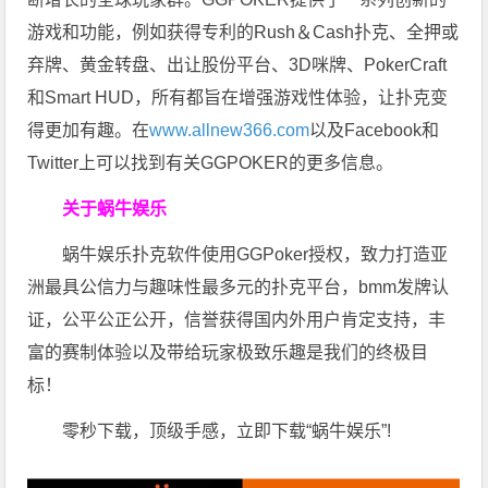
游戏和功能，例如获得专利的Rush＆Cash扑克、全押或
弃牌、黄金转盘、出让股份平台、3D咪牌、PokerCraft
和Smart HUD，所有都旨在增强游戏性体验，让扑克变
得更加有趣。在
www.allnew366.com
以及Facebook和
Twitter上可以找到有关GGPOKER的更多信息。
关于蜗牛娱乐
蜗牛娱乐扑克软件使用GGPoker授权，致力打造亚
洲最具公信力与趣味性最多元的扑克平台，bmm发牌认
证，公平公正公开，信誉获得国内外用户肯定支持，丰
富的赛制体验以及带给玩家极致乐趣是我们的终极目
标！
零秒下载，顶级手感，立即下载“蜗牛娱乐”!