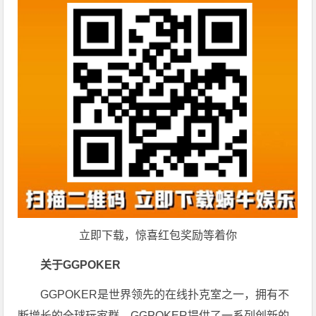
立即下载，惊喜红包奖励等着你
关于GGPOKER
GGPOKER是世界领先的在线扑克室之一，拥有不
断增长的全球玩家群。GGPOKER提供了一系列创新的