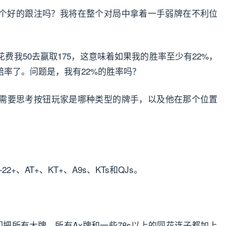
个好的跟注吗？我将在整个对局中拿着一手弱牌在不利位
费我50去赢取175，这意味着如果我的胜率至少有22%，
率了。问题是，我有22%的胜率吗？
需要思考按钮玩家是哪种类型的牌手，以及他在那个位置
+、AT+、KT+、A9s、KTs和QJs。
们把所有大牌，所有Ax牌和一些78s以上的同花连子都加上