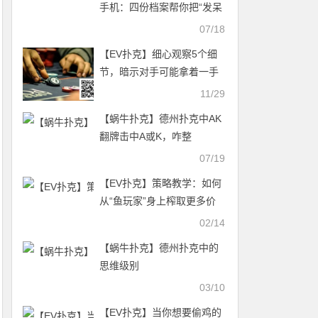
手机：四份档案帮你把“发呆
时间”变成观察时间
07/18
【EV扑克】细心观察5个细
节，暗示对手可能拿着一手
强牌
11/29
【蜗牛扑克】德州扑克中AK
翻牌击中A或K，咋整
07/19
【EV扑克】策略教学：如何
从“鱼玩家”身上榨取更多价
值？
02/14
【蜗牛扑克】德州扑克中的
思维级别
03/10
【EV扑克】当你想要偷鸡的