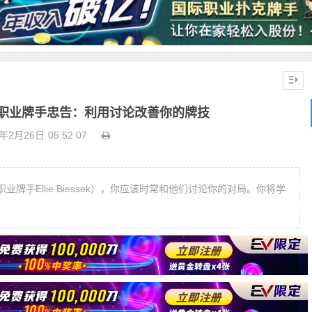
职业牌手忠告：利用讨论改善你的牌技
1年2月26日
05:52:07
手Ellie Biessek），你应该时常和他们讨论你的对局。你将学