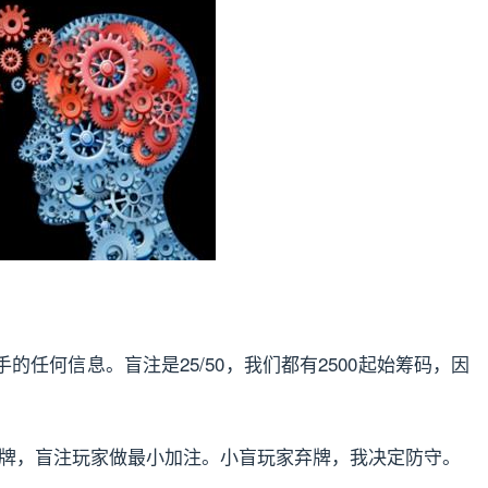
任何信息。盲注是25/50，我们都有2500起始筹码，因
都弃牌，盲注玩家做最小加注。小盲玩家弃牌，我决定防守。