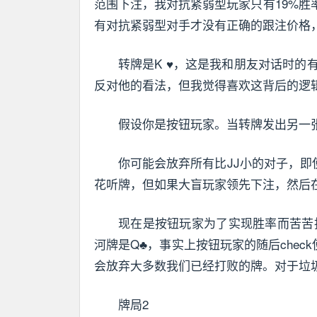
范围下注，我对抗紧弱型玩家只有19%胜
有对抗紧弱型对手才没有正确的跟注价格
转牌是K ♥，这是我和朋友对话时
反对他的看法，但我觉得喜欢这背后的逻
假设你是按钮玩家。当转牌发出另一
你可能会放弃所有比JJ小的对子，即
花听牌，但如果大盲玩家领先下注，然后
现在是按钮玩家为了实现胜率而苦苦抗争
河牌是Q♣，事实上按钮玩家的随后che
会放弃大多数我们已经打败的牌。对于垃圾
牌局2