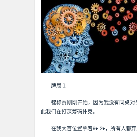
牌局１
锦标赛刚刚开始，因为我没有同桌对手的
此我们在打深筹码扑克。
在我大盲位置拿着9♦ 2♦，所有人