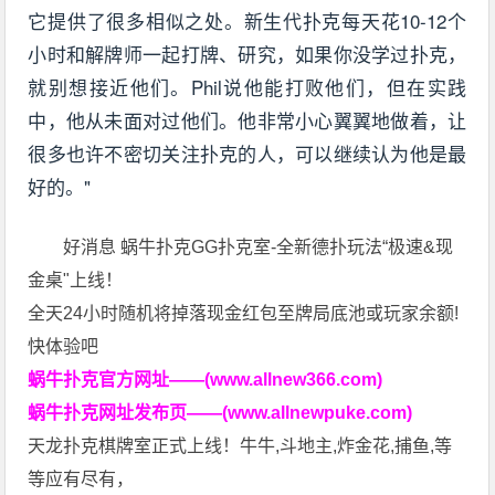
它提供了很多相似之处。新生代扑克每天花10-12个
小时和解牌师一起打牌、研究，如果你没学过扑克，
就别想接近他们。Phil说他能打败他们，但在实践
中，他从未面对过他们。他非常小心翼翼地做着，让
很多也许不密切关注扑克的人，可以继续认为他是最
好的。"
好消息 蜗牛扑克GG扑克室-全新德扑玩法“极速&现
金桌"上线！
全天24小时随机将掉落现金红包至牌局底池或玩家余额!
快体验吧
蜗牛扑克官方网址——(www.allnew366.com)
蜗牛扑克网址发布页——(www.allnewpuke.com)
天龙扑克棋牌室正式上线！牛牛,斗地主,炸金花,捕鱼,等
等应有尽有，