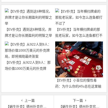
【EV扑克】遇到这6种情况，弃
【EV扑克】当年横扫牌桌的那
牌才是让你长期盈利的明智之举
批老玩家，如今怎么连鱼都打不
过了
【EV扑克】从922人到9人：那
场价值1000万美元的扑克牌
局，即将揭晓最终答案
【EV扑克】小盲位的慢性毒
药：为什么你的ATo总在这里输
钱？
上一篇
下一篇
【蜗牛扑克】德州扑克在干燥公共牌面游戏暗三条
【蜗牛扑克】德州扑克究竟要多久才能成为一个盈利的牌手？（下）