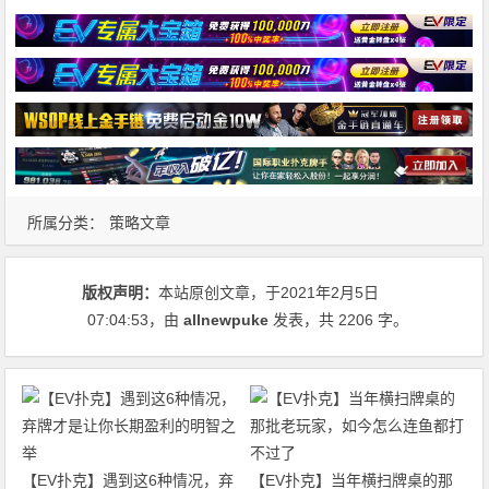
所属分类：
策略文章
版权声明：
本站原创文章，于2021年2月5日
07:04:53
，由
allnewpuke
发表，共 2206 字。
【EV扑克】遇到这6种情况，弃
【EV扑克】当年横扫牌桌的那