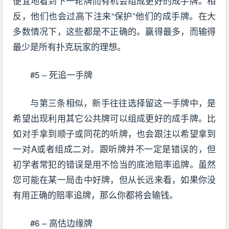
便宜地看到下一轮牌而有机会组成更好的成手牌。相
反，他们也会过高下注来“保护”他们的成手牌。在大
多数情况下，这些都是不正确的。赢得最多，而输得
最少是所有扑克玩家的理想。
#5 – 死追一手牌
与第三条相似，新手往往选择留这一手牌中，是
希望出现利用其它公共牌可以组成更好的成手牌。比
如对手拿到顺子或同花的听牌，也会跟注以希望拿到
一对A或者组成二对。跟听牌并不一定是错误的，但
初学者常犯的错误是用不恰当的底池赔率追牌。虽然
您可能在某一局击中好牌，但从长远来看，如果你没
有用正确的赔率追牌，那么你都将会输钱。
#6 – 高估边缘牌