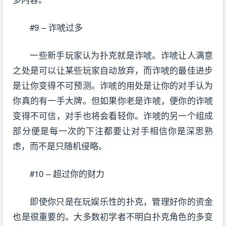
#9 – 诈唬过多
一些新手玩家认为扑克就是诈唬。诈唬让人满意
之处是可以让某些玩家自动放弃，而诈唬的最佳进步
是让你变得不可预测。诈唬的用处是让你的对手认为
你真的有一手大牌。但如果你老是诈唬，便你的诈唬
变得不可信，对手也将会看轻你。诈唬的另一个组成
部分便是每一次的下注都要让对手相信你是深思熟
虑，而不是只随机侵略。
#10 – 超过你的财力
即使你只是在玩娱乐性的扑克，管理好你的资金
也是很重要的。大多数初学者不明白扑克角色的多变