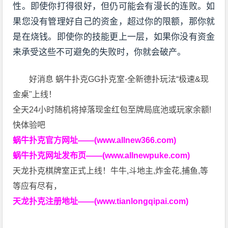
性。即使你打得很好，但仍可能会有漫长的连败。如
果您没有管理好自己的资金，超过你的限额，那你就
是在烧钱。即使你的技能更上一层，如果你没有资金
来承受这些不可避免的失败时，你就会破产。
好消息 蜗牛扑克GG扑克室-全新德扑玩法“极速&现
金桌"上线！
全天24小时随机将掉落现金红包至牌局底池或玩家余额!
快体验吧
蜗牛扑克官方网址——(www.allnew366.com)
蜗牛扑克网址发布页——(www.allnewpuke.com)
天龙扑克棋牌室正式上线！牛牛,斗地主,炸金花,捕鱼,等
等应有尽有，
天龙扑克注册地址——(www.tianlongqipai.com)