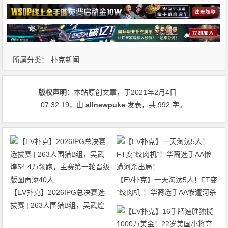
所属分类：
扑克新闻
版权声明：
本站原创文章，于2021年2月4日
07:32:19
，由
allnewpuke
发表，共 992 字。
【EV扑克】一天淘汰5人！FT变
【EV扑克】2026IPG总决赛选
“绞肉机”！华裔选手AA惨遭河杀
拔赛 | 263人围猎B组，吴武煌
出局！
54.4万领跑，主赛第一轮晋级版