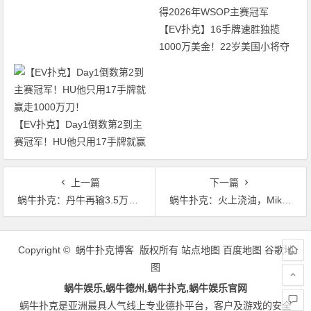
图再添40人
【EV扑克】16手牌速胜独揽
1000万美金！22岁美国小将夺
得2026年WSOP主赛冠军
【EV扑克】Day1倒数第2到主
赛冠军！HU他只用17手牌就赢
走1000万刀！
上一篇
下一篇
蜗牛扑克：丹牛再输3.5万 单挑赛冠军头衔渺茫无望 第五届中州扑克巡回赛（MSPT）本周开赛
蜗牛扑克：火上浇油，Mike Matusow抨击Doug Polk在单挑赛的表现像懦夫
文
章
Copyright © 蜗牛扑克博客 版权所有
站点地图
百度地图
谷歌地
导
图
航
蜗牛娱乐,蜗牛德州,蜗牛扑克,蜗牛娱乐官网
蜗牛扑克是亚洲最具人气线上专业德扑平台，客户及游戏的安全