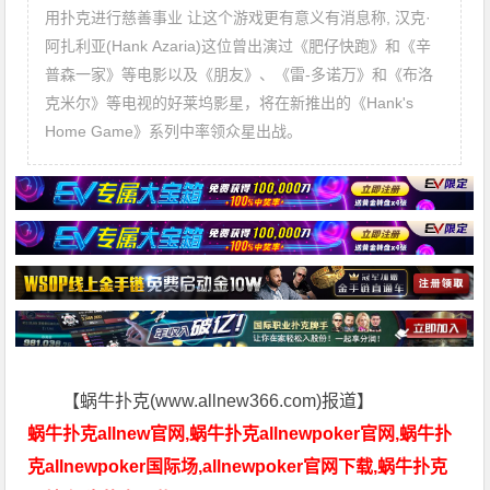
用扑克进行慈善事业 让这个游戏更有意义有消息称, 汉克·
阿扎利亚(Hank Azaria)这位曾出演过《肥仔快跑》和《辛
普森一家》等电影以及《朋友》、《雷-多诺万》和《布洛
克米尔》等电视的好莱坞影星，将在新推出的《Hank's
Home Game》系列中率领众星出战。
【蜗牛扑克(www.allnew366.com)报道】
蜗牛扑克allnew官网,蜗牛扑克allnewpoker官网,蜗牛扑
克allnewpoker国际场,allnewpoker官网下载,蜗牛扑克