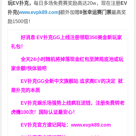
玩EV扑克，
每日多场免费赛奖励高达20w，现在注册
EV
扑克(
www.evpk89.com
)
额外加赠
8张幸运赛门票
最高奖
励1500倍！
好消息 EV扑克GG上线注册领取350美金新玩家
礼包！
全天24小时随机将掉落现金红包至牌局底池或玩
家余额!快体验吧
EV扑克GG
全新中文旗舰站
追求高EV
的决定
就
是扑克的本质
EV扑克娱乐场强势上线疯狂送钱，注册免费转老
虎機100次！国际认证最安心！
EV扑克官方速记网址：
www.evpk89.com