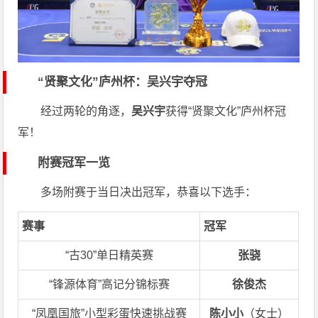
“贤聚文化”庐州杯：吴兴宇夺冠
经过两轮的角逐，
吴兴宇
获得“贤聚文化”庐州杯冠
军！
附赛冠军一览
多场附赛于当日决出冠军，恭喜以下选手：
赛事
冠军
“古30”单日精英赛
张骁
“锋源体育”高记分锦标赛
徐俊杰
“凤凰国旅”小型彩蛋快速挑战赛
陈小小
（女士）