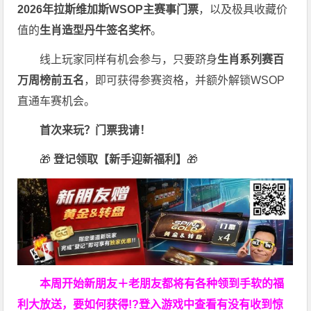
2026
年拉斯维加斯
WSOP
主赛事门票
，以及极具收藏价
值的
生肖造型丹牛签名奖杯
。
线上玩家同样有机会参与，只要跻身
生肖系列赛百
万周榜前五名
，即可获得参赛资格，并额外解锁WSOP
直通车赛机会。
首次来玩？门票我请！
🎁
登记领取【新手迎新福利】
🎁
本周开始新朋友＋老朋友都将有各种领到手软的福
利大放送，要如何获得!?登入游戏中查看有没有收到惊