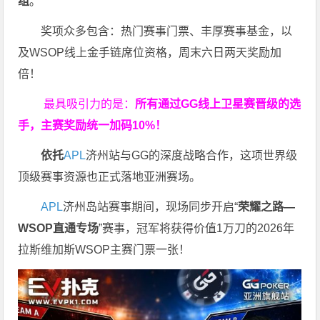
组
。
奖项众多包含：热门赛事门票、丰厚赛事基金，以
及WSOP线上金手链席位资格，
周末六日两天奖励加
倍！
最具吸引力的是：
所有通过
GG
线上卫星赛晋级的选
手，主赛奖励统一加码
10%
！
依托
APL
济州站与GG的深度战略合作，这项世界级
顶级赛事资源也正式落地亚洲赛场。
APL
济州岛站赛事期间，现场同步开启“
荣耀之路
—
WSOP
直通专场
”赛事，冠军将获得价值1万刀的2026年
拉斯维加斯WSOP主赛门票一张！