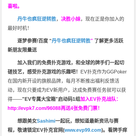
喜啦。
丹牛也疯狂逆转胜
，
决胜小妹
，现在正是你加入的
最好时机！
逐梦参赛!百度 “
丹牛也疯狂逆转胜
”
了解更多
活跃
新朋友限量送
加入我们的免费扑克游戏，和全球的牌手们一起切
磋技艺，感受扑克游戏的乐趣吧！
EV扑克作为GGPoker
在国内新开设的旗舰品牌，每月不断推出福利反馈活
动，现在只要成为EV新用户，达成免费赛任务就可以获
得——
"EV专属大宝箱"启动码1组
加入EV扑克战队：
http://evpk7.com/96088
再送4张免费门票！
想跟美女
Sashimi
一起玩，
想知道最新资讯与赛
程，
敬请锁定EV扑克官网(
www.evp99.com
)。
看牌手痒