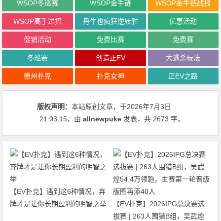
WSOP冬巡赛
WSOP金手链
WSOP金手链战报
WSOP高手过招
丹牛也疯狂逆转胜
优惠活动
促销活动
免费比赛
免费赛
冬巡赛
创造正EV
大逃杀玩法
德州扑克
扑克女神
正EV之路
版权声明：
本站原创文章，于2026年7月3日
21:03:15
，由
allnewpuke
发表，共 2673 字。
【EV扑克】遇到这6种情况，弃
牌才是让你长期盈利的明智之举
【EV扑克】2026IPG总决赛选
拔赛 | 263人围猎B组，吴武煌