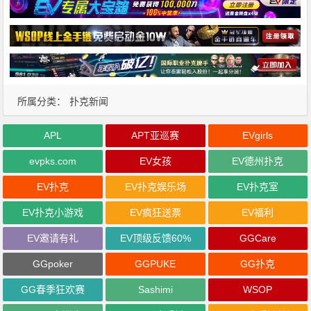
所属分类：
扑克新闻
APL
APT亚巡赛
EVgirls
evpks.com
EV女孩
EV德州扑克
EV扑克
EV扑克娱乐场
EV扑克室
EV扑克小游戏
EV疯狂送票
EV福利
EV邀请有礼
EV顶级反馈60%
GGCare
GGpoker
GGPUKE
GG扑克
GG春季狂欢赛
Sashimi
WSOP