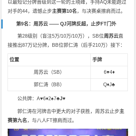
以最短记分牌晋级到这一轮的王晓峰，手持AQ未能跑过
对手的44，遗憾止步
主赛第10名
，与决赛桌擦肩而过。
第9名：周苏云 —— QJ河牌反超，止步FT门外
第28级别（盲注5万/10万/10万），SB位
周苏云
直
接推出87万记分牌，BB位郭仁涛（后手210万）接下：
位置
手牌
周苏云（SB）
6♥️4♦️
郭仁涛（BB）
Q♦️J♣️
公共牌：A♥️6♦️2♠️7♣️
J♥️
郭仁涛在河牌击中更大的对子获胜，周苏云止步
主
赛第九名
，与八人FT擦肩而过。