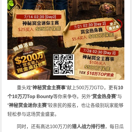
重头戏“
神秘赏金主赛事
”献上500万刀GTD，更有
10
个
10
万刀
Top Bounty
等你来争夺。另外“
赏金热身赛
”与
“
神秘赏金迷你主赛
”较亲民的报名，也让各级别玩家能够
轻松参与这场赏金盛宴。
同时，还有高达100万刀的
猎人战力排行榜
，每日瓜