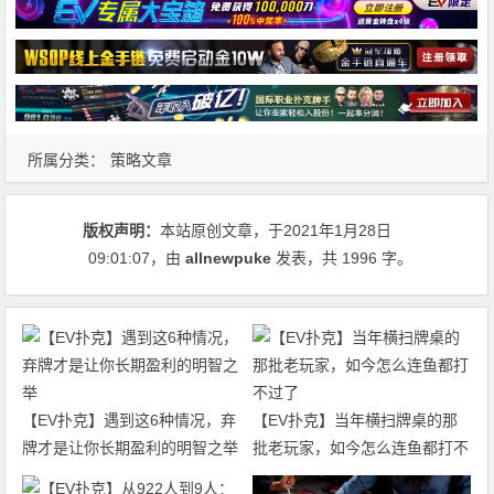
所属分类：
策略文章
版权声明：
本站原创文章，于2021年1月28日
09:01:07
，由
allnewpuke
发表，共 1996 字。
【EV扑克】遇到这6种情况，弃
【EV扑克】当年横扫牌桌的那
牌才是让你长期盈利的明智之举
批老玩家，如今怎么连鱼都打不
过了