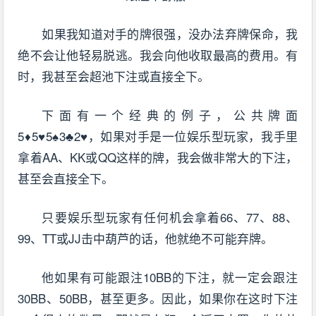
如果我知道对手的牌很强，没办法弃牌保命，我
绝不会让他轻易脱逃。我会向他收取最高的费用。有
时，我甚至会超池下注或直接全下。
下面有一个经典的例子，公共牌面
5♦5♥5♠3♣2♥，如果对手是一位娱乐型玩家，我手里
拿着AA、KK或QQ这样的牌，我会做非常大的下注，
甚至会直接全下。
只要娱乐型玩家有任何机会拿着66、77、88、
99、TT或JJ击中葫芦的话，他就绝不可能弃牌。
他如果有可能跟注10BB的下注，就一定会跟注
30BB、50BB，甚至更多。因此，如果你在这时下注