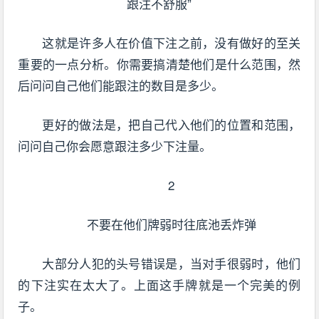
这就是许多人在价值下注之前，没有做好的至关
重要的一点分析。你需要搞清楚他们是什么范围，然
后问问自己他们能跟注的数目是多少。
更好的做法是，把自己代入他们的位置和范围，
问问自己你会愿意跟注多少下注量。
2
不要在他们牌弱时往底池丢炸弹
大部分人犯的头号错误是，当对手很弱时，他们
的下注实在太大了。上面这手牌就是一个完美的例
子。