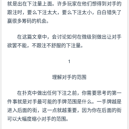
就是出在下注量上面。许多玩家在他们想得到对手的
跟注时，要么下注太大，要么下注太小，白白错失了
赢很多筹码的机会。
在这篇文章中，会讨论如何在微级别做出让对手
欲罢不能，不跟注不舒服的下注量。
1
理解对手的范围
在扑克中做出任何下注之前，你需要思考的第一
件事就是对手最可能的手牌范围是什么。一手牌越是
进入后面的街，这一点就越重要，因为你在后面的街
可以大幅度缩小对手的范围。