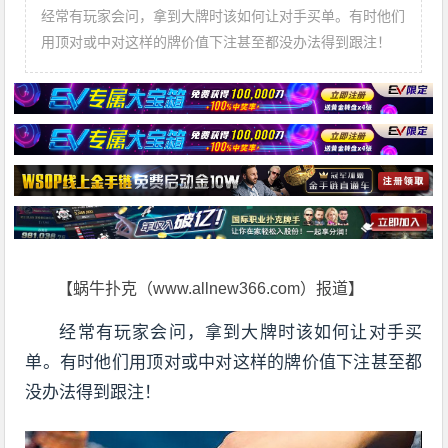
经常有玩家会问，拿到大牌时该如何让对手买单。有时他们
用顶对或中对这样的牌价值下注甚至都没办法得到跟注！
【蜗牛扑克（www.allnew366.com）报道】
经常有玩家会问，拿到大牌时该如何让对手买
单。有时他们用顶对或中对这样的牌价值下注甚至都
没办法得到跟注！