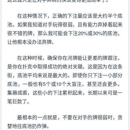
在这种情况下，正确的下注量应该是大约半个底
池。如果我知道对手玩得很弱，且有能力弃掉看起来
很不错的牌，那么我可能会下注20%或30%的底池，
让他根本没办法弃牌。
在这种时候，确保你在河牌能让更差的牌跟注，
是你在扑克中取得成功的绝对关键。这是因为在这条
街，底池平均来说是最大的。即使你只下注一小部分
底池，一般也有5个或10个大盲注，甚至还会更多。
集腋成裘，这些小的下注累积起来，长期以来可是一
笔巨款了。
最根本的一点就是，不要在对手的牌很弱时，贪
婪地往底池扔炸弹。