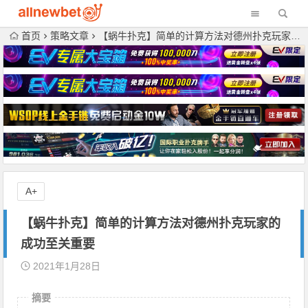
首页
策略文章
【蜗牛扑克】简单的计算方法对德州扑克玩家的成功至关重要
A+
【蜗牛扑克】简单的计算方法对德州扑克玩家的
成功至关重要
2021年1月28日
摘要