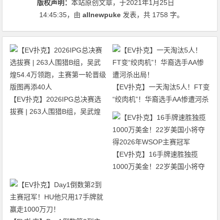
版权声明：
本站原创文章，于2021年1月25日
14:45:35
，由
allnewpuke
发表，共 1758 字。
【EV扑克】一天淘汰5人！FT变
【EV扑克】2026IPG总决赛选
“绞肉机”！华裔选手AA惨遭河杀
拔赛 | 263人围猎B组，吴武煌
出局！
54.4万领跑，主赛第一轮晋级版
图再添40人
【EV扑克】16手牌速胜独揽
1000万美金！22岁美国小将夺
得2026年WSOP主赛冠军