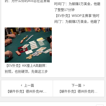
药：为什么你的ATo总在这里输
案
钱？
【EV扑克】WSOP主赛事“拖时
间门”：为躺赚2万美金，他磨了
整整17分钟
【EV扑克】KK撞上A高翻牌：
别慌，也别硬顶，先做这三步
上一篇
下一篇
【蜗牛扑克】德州扑克AKs，翻前遭遇4bet全压，是不是要弃牌？
【蜗牛扑克】德州扑克的翻前策略有哪些？
文