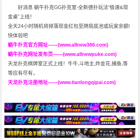
好消息 蜗牛扑克GG扑克室-全新德扑玩法“极速&现
金桌"上线！
全天24小时随机将掉落现金红包至牌局底池或玩家余额!
快体验吧
蜗牛扑克官方网址——(www.allnew366.com)
蜗牛扑克网址发布页——(www.allnewpuke.com)
天龙扑克棋牌室正式上线！牛牛,斗地主,炸金花,捕鱼,等
等应有尽有，
天龙扑克注册地址——(www.tianlongqipai.com)