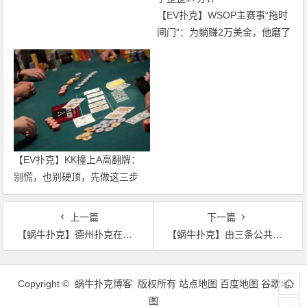
【EV扑克】WSOP主赛事“拖时
间门”：为躺赚2万美金，他磨了
整整17分钟
【EV扑克】KK撞上A高翻牌：
别慌，也别硬顶，先做这三步
上一篇
下一篇
【蜗牛扑克】德州扑克在湿润公共牌面游戏暗三条
【蜗牛扑克】由三条公共牌和口袋对子组成的葫芦
文
章
Copyright © 蜗牛扑克博客 版权所有
站点地图
百度地图
谷歌地
导
图