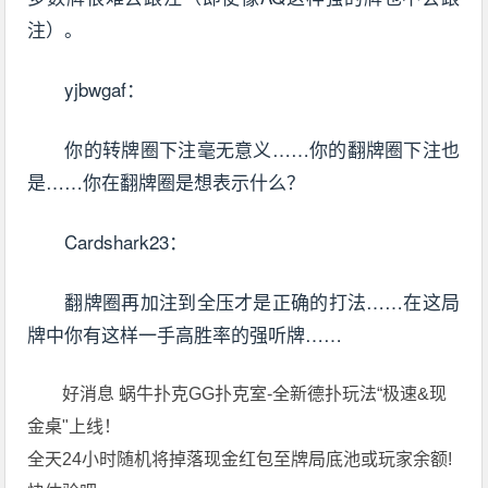
注）。
yjbwgaf：
你的转牌圈下注毫无意义……你的翻牌圈下注也
是……你在翻牌圈是想表示什么？
Cardshark23：
翻牌圈再加注到全压才是正确的打法……在这局
牌中你有这样一手高胜率的强听牌……
好消息 蜗牛扑克GG扑克室-全新德扑玩法“极速&现
金桌"上线！
全天24小时随机将掉落现金红包至牌局底池或玩家余额!