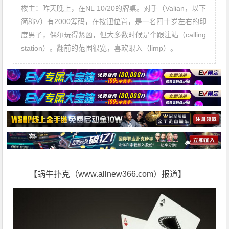
楼主：昨天晚上，在NL 10/20的牌桌。对手（Valian，以下
简称V）有2000筹码，在按钮位置，是一名四十岁左右的印
度男子，偶尔玩得紧凶，但大多数时候是个跟注站（calling
station）。翻前的范围很宽，喜欢跟入（limp）。
【蜗牛扑克（www.allnew366.com）报道】