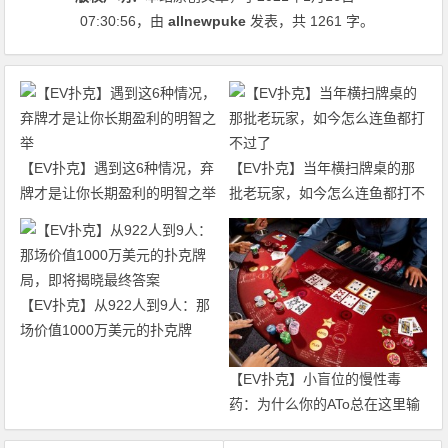
07:30:56
，由
allnewpuke
发表，共 1261 字。
【EV扑克】遇到这6种情况，弃
【EV扑克】当年横扫牌桌的那
牌才是让你长期盈利的明智之举
批老玩家，如今怎么连鱼都打不
过了
【EV扑克】从922人到9人：那
场价值1000万美元的扑克牌
局，即将揭晓最终答案
【EV扑克】小盲位的慢性毒
药：为什么你的ATo总在这里输
钱？