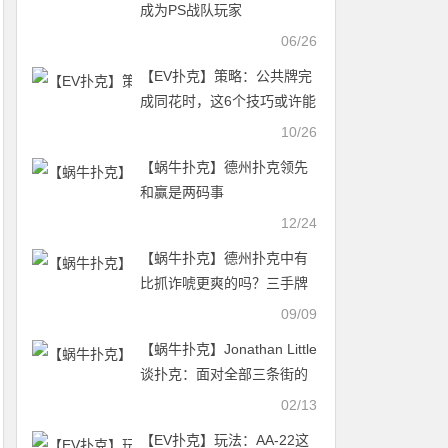
成为PS战队玩家
06/26
【EV扑克】策略：公共牌完
成同花时，这6个技巧或许能
帮到你
10/26
【蜗牛扑克】德州扑克领先
和赢是两码事
12/24
【蜗牛扑克】德州扑克中有
比抓诈唬更爽的吗？三手牌
教你该何时抓诈
09/09
【蜗牛扑克】Jonathan Little
谈扑克：面对全部三条街的
领先下注
02/13
【EV扑克】玩法：AA-22这