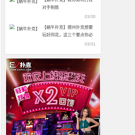
对手制胜
03/30
【蜗牛扑克】德州扑克想要
玩好同花，这三个要点你必
须要知道！
03/31