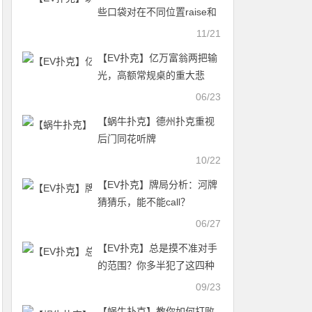
些口袋对在不同位置raise和
limp的频率如何分配？
11/21
【EV扑克】亿万富翁两把输
光，高额常规桌的重大悲
剧！只有EV保险可以改变Bill
06/23
局面
【蜗牛扑克】德州扑克重视
后门同花听牌
10/22
【EV扑克】牌局分析：河牌
猜猜乐，能不能call？
06/27
【EV扑克】总是摸不准对手
的范围？你多半犯了这四种
错
09/23
【蜗牛扑克】教你如何打败