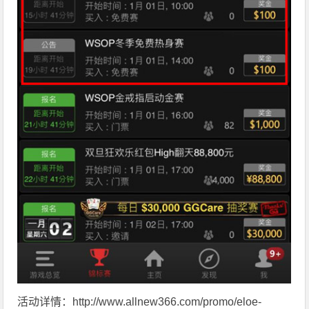
活动详情：
http://www.allnew366.com/promo/eloe-