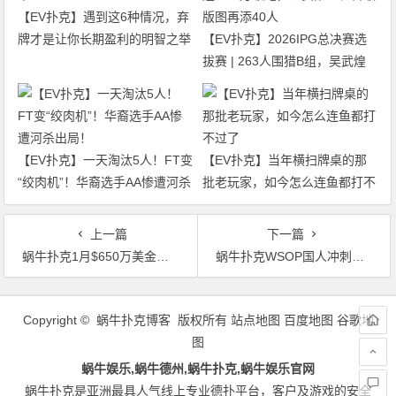
【EV扑克】遇到这6种情况，弃
牌才是让你长期盈利的明智之举
【EV扑克】2026IPG总决赛选
拔赛 | 263人围猎B组，吴武煌
54.4万领跑，主赛第一轮晋级版
图再添40人
【EV扑克】一天淘汰5人！FT变
【EV扑克】当年横扫牌桌的那
“绞肉机”！华裔选手AA惨遭河杀
批老玩家，如今怎么连鱼都打不
出局！
过了
上一篇
下一篇
蜗牛扑克1月$650万美金现金大放送
蜗牛扑克WSOP国人冲刺优惠买一送一
文
章
Copyright © 蜗牛扑克博客 版权所有
站点地图
百度地图
谷歌地
导
图
航
蜗牛娱乐,蜗牛德州,蜗牛扑克,蜗牛娱乐官网
蜗牛扑克是亚洲最具人气线上专业德扑平台，客户及游戏的安全