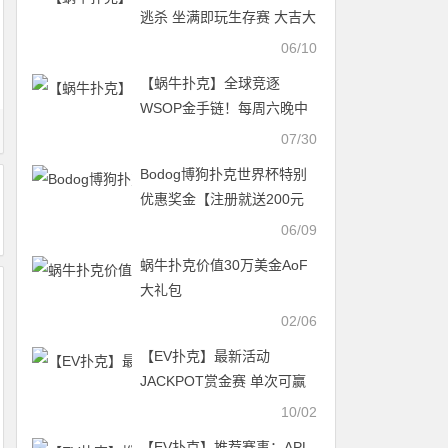
逃杀 坐满即玩生存赛 大吉大
利今晚SNG
06/10
【蜗牛扑克】全球竞逐
WSOP金手链！每周六晚中
国时区赛事～线下主赛特权
07/30
公布
Bodog博狗扑克世界杯特别
优惠奖金【注册就送200元
仅限六周】
06/09
蜗牛扑克价值30万美金AoF
大礼包
02/06
【EV扑克】最新活动
JACKPOT赏金赛 单次可赢
100万
10/02
【EV扑克】推荐赛事：APL