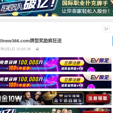
llnew366.com牌型奖励疯狂送
7年5月1日
10:56:39