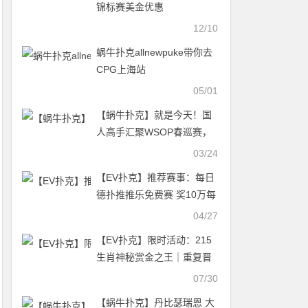
锦标赛美金优惠
12/10
蜗牛扑克allnewpuke带你去
CPG上海站
05/01
【蜗牛扑克】就是今天！国
人高手汇聚WSOP春巡赛，
豪言只为冠军！首创全新赛
03/24
制挑战你的幸运指数
【EV扑克】推荐赛事：每日
德扑推推乐免费赛 奖10万每
两小时一场
04/27
【EV扑克】限时活动：215
生肖神秘赏金之王｜重复晋
级DAY2，赢APT仁川站电子
07/30
参赛券抽奖资格
【蜗牛扑克】丹比瑟瑞恩 大