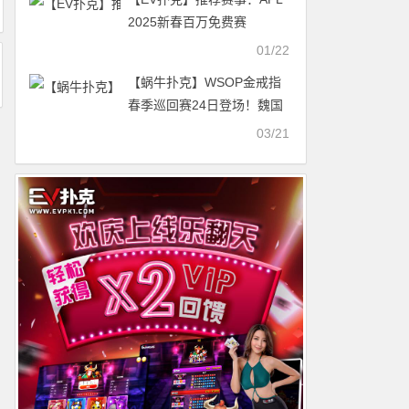
2025新春百万免费赛
01/22
【蜗牛扑克】WSOP金戒指
春季巡回赛24日登场！魏国
梁等大神确认出征
03/21