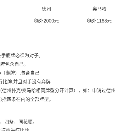
德州
奥马哈
额外2000元
额外1188元
条手底牌必须为对子。
比牌包含自己。
p（翻牌）,包含自己
行比牌,并且对手没有弃牌
（德州扑克/奥马哈相同牌型分开计算），如：申请过德州
包括四条在内的全部牌型。
芦，四条，同花顺。
上玩家进行比牌。