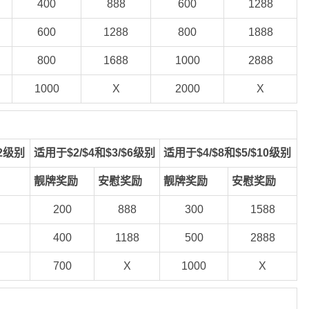
400
888
600
1288
600
1288
800
1888
800
1688
1000
2888
1000
X
2000
X
2
级别
适用于
$2/$4
和
$3/$6
级别
适用于
$4/$8
和
$5/$10
级别
靓牌奖励
安慰奖励
靓牌奖励
安慰奖励
200
888
300
1588
400
1188
500
2888
700
X
1000
X