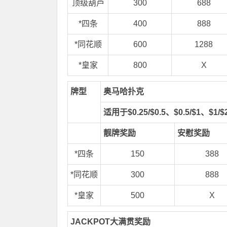
顶级葫芦
300
688
*
四条
400
888
*
同花顺
600
1288
*
皇家
800
X
牌型
奥马哈扑克
适用于
$0.25/$0.5、$0.5/$1、$1/$
靓牌奖励
安慰奖励
*
四条
150
388
*
同花顺
300
888
*
皇家
500
X
JACKPOT大满贯奖励