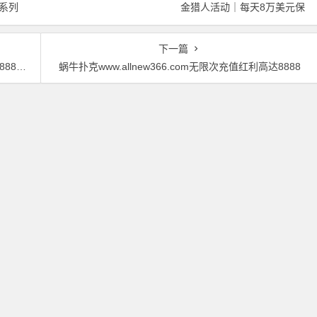
系列
金猎人活动｜每天8万美元保
参赛券抽奖资格
欢及现金
底红包雨，现金桌玩家都有
机会参与
下一篇
金奖励
蜗牛扑克www.allnew366.com无限次充值红利高达8888