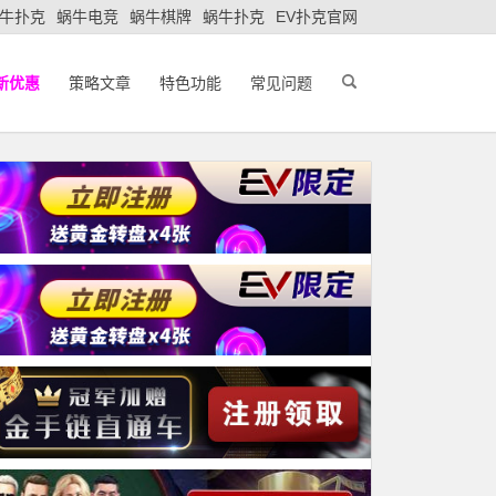
牛扑克
蜗牛电竞
蜗牛棋牌
蜗牛扑克
EV扑克官网
新优惠
策略文章
特色功能
常见问题