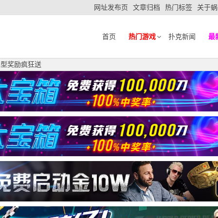
网址发布页
文章归档
热门标签
关于蜗
首页
热门游戏
扑克新闻
最
om牌型奖励疯狂送