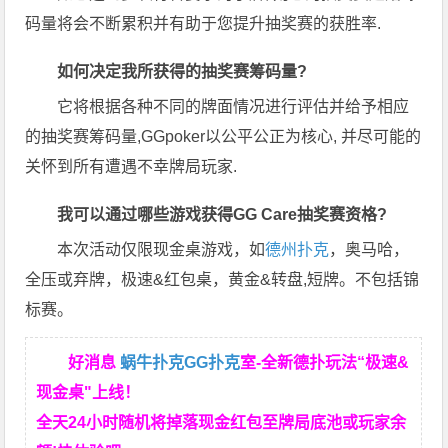
码量将会不断累积并有助于您提升抽奖赛的获胜率.
如何决定我所获得的抽奖赛筹码量?
它将根据各种不同的牌面情况进行评估并给予相应
的抽奖赛筹码量,GGpoker以公平公正为核心, 并尽可能的
关怀到所有遭遇不幸牌局玩家.
我可以通过哪些游戏获得GG Care抽奖赛资格?
本次活动仅限现金桌游戏，如
德州扑克
，奥马哈，
全压或弃牌，极速&红包桌，黄金&转盘,短牌。不包括锦
标赛。
好消息
蜗牛扑克
GG扑克
室-全新德扑玩法“极速&
现金桌"上线！
全天24小时随机将掉落现金红包至牌局底池或玩家余