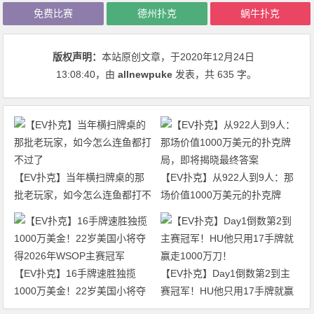
免费比赛
德州扑克
蜗牛扑克
版权声明：
本站原创文章，于2020年12月24日
13:08:40
，由
allnewpuke
发表，共 635 字。
【EV扑克】当年横扫牌桌的那
【EV扑克】从922人到9人：那
批老玩家，如今怎么连鱼都打不
场价值1000万美元的扑克牌
过了
局，即将揭晓最终答案
【EV扑克】16手牌速胜独揽
【EV扑克】Day1倒数第2到主
1000万美金！22岁美国小将夺
赛冠军！HU他只用17手牌就赢
得2026年WSOP主赛冠军
走1000万刀！