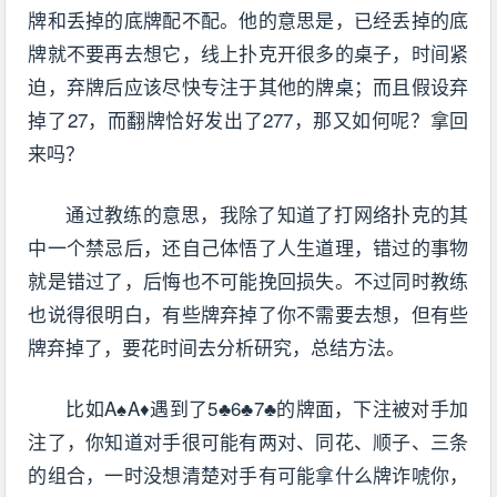
牌和丢掉的底牌配不配。他的意思是，已经丢掉的底
牌就不要再去想它，线上扑克开很多的桌子，时间紧
迫，弃牌后应该尽快专注于其他的牌桌；而且假设弃
掉了27，而翻牌恰好发出了277，那又如何呢？拿回
来吗？
通过教练的意思，我除了知道了打网络扑克的其
中一个禁忌后，还自己体悟了人生道理，错过的事物
就是错过了，后悔也不可能挽回损失。不过同时教练
也说得很明白，有些牌弃掉了你不需要去想，但有些
牌弃掉了，要花时间去分析研究，总结方法。
比如A♠A♦遇到了5♣6♣7♣的牌面，下注被对手加
注了，你知道对手很可能有两对、同花、顺子、三条
的组合，一时没想清楚对手有可能拿什么牌诈唬你，