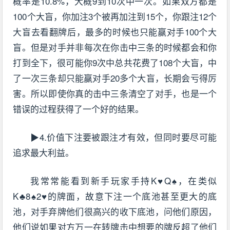
概率是10.8%，大概9到10次中一次。如果双方都是
100个大盲，你加注3个被再加注到15个，你跟注12个
大盲去看翻牌后，最多的时候也只能赢对手100个大
盲。但是对手并非每次在你击中三条的时候都会和你
打到全下，很可能你9次中总共花费了108个大盲，中
了一次三条却只能赢对手20多个大盲，长期会亏得厉
害。所以即使你真的击中三条清空了对手，也是一个
错误的过程获得了一个好的结果。
▶4.价值下注要被跟注才有效，但同时要尽可能
追求最大利益。
我常常能看到新手玩家手持K♥Q♠，在类似
K♣8♠2♥的牌面，故意下注一个底池甚至更大的底
池，对手弃牌他们很高兴的收下底池，问他们原因，
他们说如果对方万一在转牌击中想要的牌反超了他们