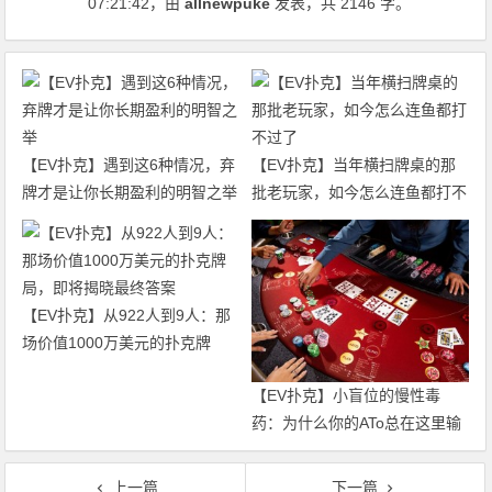
07:21:42
，由
allnewpuke
发表，共 2146 字。
【EV扑克】遇到这6种情况，弃
【EV扑克】当年横扫牌桌的那
牌才是让你长期盈利的明智之举
批老玩家，如今怎么连鱼都打不
过了
【EV扑克】从922人到9人：那
场价值1000万美元的扑克牌
局，即将揭晓最终答案
【EV扑克】小盲位的慢性毒
药：为什么你的ATo总在这里输
钱？
上一篇
下一篇