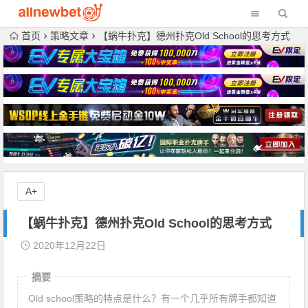
首页
策略文章
【蜗牛扑克】德州扑克Old School的思考方式
A+
【蜗牛扑克】德州扑克Old School的思考方式
2020年12月22日
摘要
Old school策略的特点是什么？有一个几乎所有牌手都知道