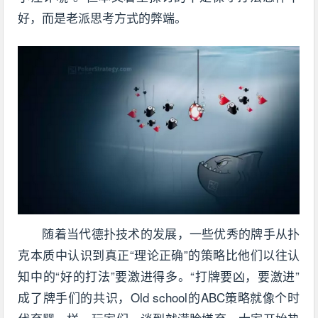
好，而是老派思考方式的弊端。
随着当代德扑技术的发展，一些优秀的牌手从扑
克本质中认识到真正“理论正确”的策略比他们以往认
知中的“好的打法”要激进得多。“打牌要凶，要激进”
成了牌手们的共识，Old school的ABC策略就像个时