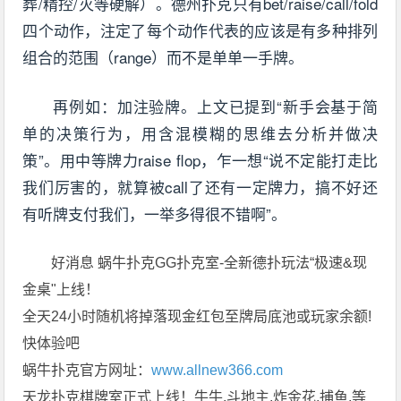
葬/精控/灭等硬解）。德州扑克只有bet/raise/call/fold
四个动作，注定了每个动作代表的应该是有多种排列
组合的范围（range）而不是单单一手牌。
再例如：加注验牌。上文已提到“新手会基于简
单的决策行为，用含混模糊的思维去分析并做决
策”。用中等牌力raise flop，乍一想“说不定能打走比
我们厉害的，就算被call了还有一定牌力，搞不好还
有听牌支付我们，一举多得很不错啊”。
好消息 蜗牛扑克GG扑克室-全新德扑玩法“极速&现
金桌"上线！
全天24小时随机将掉落现金红包至牌局底池或玩家余额!
快体验吧
蜗牛扑克官方网址：
www.allnew366.com
天龙扑克棋牌室正式上线！牛牛,斗地主,炸金花,捕鱼,等