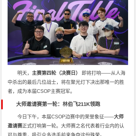
明天，
主赛第四轮（决赛日）
即将打响——从人海
中杀出的最后几位战士，将在聚光灯下决出那唯一的胜
者，成为本届CSOP主赛冠军。
大师邀请赛第一轮：林伯飞211K领跑
今日下午，本届CSOP边赛中的荣誉象征——
大师
邀请赛
正式打响第一轮。大师赛之名代表着行业内的认
可与尊重，吸引众多选手前来争夺这份殊荣。