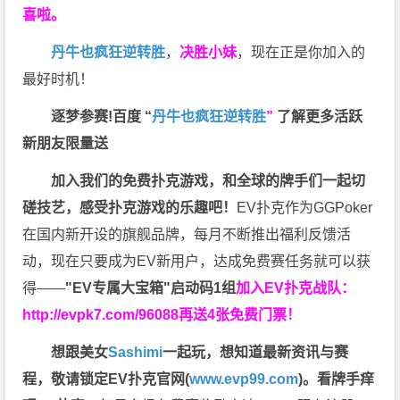
喜啦。
丹牛也疯狂逆转胜
，
决胜小妹
，现在正是你加入的
最好时机！
逐梦参赛!百度 “
丹牛也疯狂逆转胜
”
了解更多
活跃
新朋友限量送
加入我们的免费扑克游戏，和全球的牌手们一起切
磋技艺，感受扑克游戏的乐趣吧！
EV扑克作为GGPoker
在国内新开设的旗舰品牌，每月不断推出福利反馈活
动，现在只要成为EV新用户，达成免费赛任务就可以获
得——
"EV专属大宝箱"启动码1组
加入EV扑克战队：
http://evpk7.com/96088
再送4张免费门票！
想跟美女
Sashimi
一起玩，
想知道最新资讯与赛
程，
敬请锁定EV扑克官网(
www.evp99.com
)。
看牌手痒