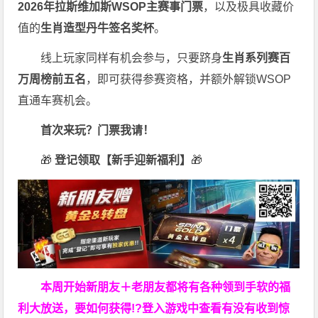
2026
年拉斯维加斯
WSOP
主赛事门票
，以及极具收藏价
值的
生肖造型丹牛签名奖杯
。
线上玩家同样有机会参与，只要跻身
生肖系列赛百
万周榜前五名
，即可获得参赛资格，并额外解锁WSOP
直通车赛机会。
首次来玩？门票我请！
🎁
登记领取【新手迎新福利】
🎁
本周开始新朋友＋老朋友都将有各种领到手软的福
利大放送，要如何获得!?登入游戏中查看有没有收到惊