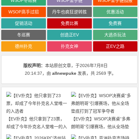
WSOP冬巡赛
WSOP金手链
WSOP金手链战报
WSOP高手过招
丹牛也疯狂逆转胜
优惠活动
促销活动
免费比赛
免费赛
冬巡赛
创造正EV
大逃杀玩法
德州扑克
扑克女神
正EV之路
版权声明：
本站原创文章，于2026年7月8日
20:14:37
，由
allnewpuke
发表，共 2569 字。
【EV扑克】他只拿到了23票，
【EV扑克】WSOP决赛桌“多弗
却成了今年扑克名人堂唯一的入
朗明哥”引爆赛场，他从全场垫
选者
底打到了冠军争夺者