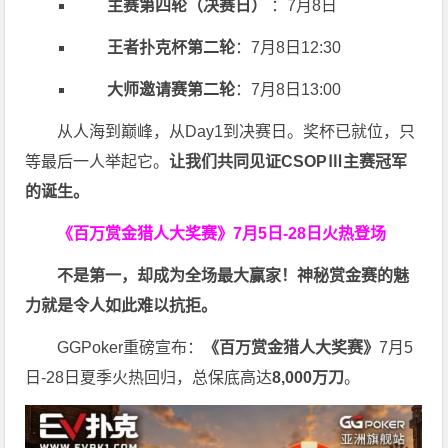
主赛第四轮（决赛日）
：7月8日
王者扑克杯第二轮
：7月8日12:30
大师邀请赛第二轮
：7月8日13:00
从人海到巅峰，从Day1到决赛日。奖杯已就位，只
等最后一人举起它。
让我们共同见证CSOPⅢ主赛冠军
的诞生。
《百万赏金猎人大奖赛》
7月5日-28日火热登场
不是第一，却成为全场最大赢家！神秘赏金赛的魅
力就是令人如此难以抗拒。
GGPoker重磅宣布：
《百万赏金猎人大奖赛》
7月5
日-28日夏季火热回归，总保底高达
8,000
万刀
。