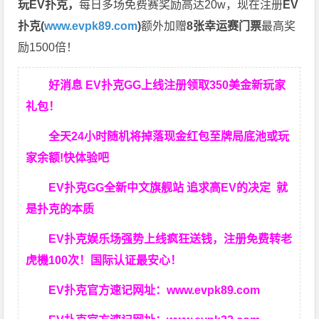
玩EV扑克，
每日多场免费赛奖励高达20w，现在注册
EV
扑克(
www.evpk89.com
)
额外加赠
8张幸运赛门票
最高奖
励1500倍！
好消息 EV扑克GG上线注册领取350美金新玩家
礼包！
全天24小时随机将掉落现金红包至牌局底池或玩
家余额!快体验吧
EV扑克GG
全新中文旗舰站
追求高EV
的决定
就
是扑克的本质
EV扑克娱乐场强势上线疯狂送钱，注册免费转老
虎機100次！国际认证最安心！
EV扑克官方速记网址：
www.evpk89.com