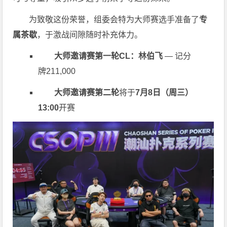
为致敬这份荣誉，组委会特为大师赛选手准备了
专
属茶歇
，于激战间隙随时补充体力。
大师邀请赛第一轮CL：林伯飞
— 记分
牌211,000
大师邀请赛第二轮
将于
7月8日（周三）
13:00
开赛