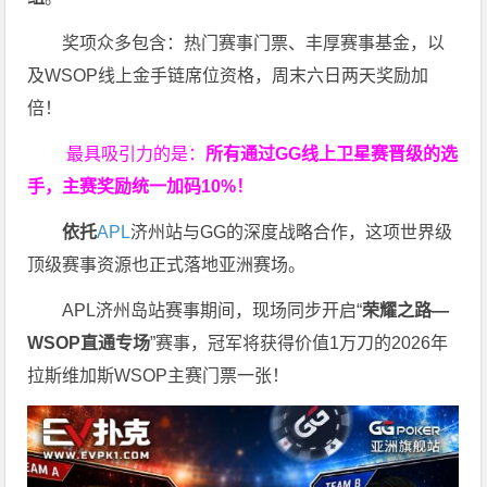
奖项众多包含：热门赛事门票、丰厚赛事基金，以
及WSOP线上金手链席位资格，
周末六日两天奖励加
倍！
最具吸引力的是：
所有通过
GG
线上卫星赛晋级的选
手，主赛奖励统一加码
10%
！
依托
APL
济州站与GG的深度战略合作，这项世界级
顶级赛事资源也正式落地亚洲赛场。
APL济州岛站赛事期间，现场同步开启“
荣耀之路
—
WSOP
直通专场
”赛事，冠军将获得价值1万刀的2026年
拉斯维加斯WSOP主赛门票一张！