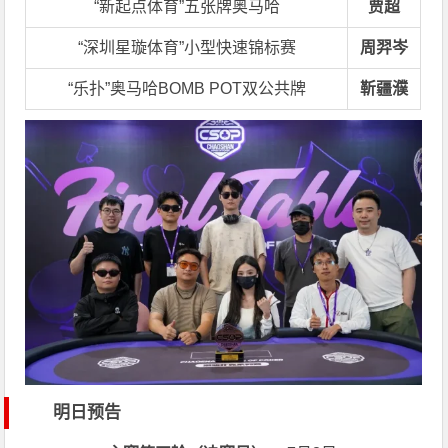
“新起点体育”五张牌奥马哈
贾超
“深圳星璇体育”小型快速锦标赛
周羿岑
“乐扑”奥马哈BOMB POT双公共牌
靳疆濮
明日预告