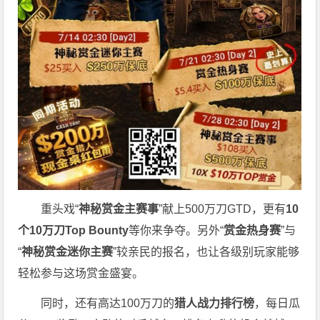
重头戏“
神秘赏金主赛事
”献上500万刀GTD，更有
10
个
10
万刀
Top Bounty
等你来争夺。另外“
赏金热身赛
”与
“
神秘赏金迷你主赛
”较亲民的报名，也让各级别玩家能够
轻松参与这场赏金盛宴。
同时，还有高达100万刀的
猎人战力排行榜
，每日瓜