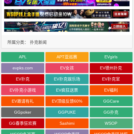
所属分类：
扑克新闻
APL
APT亚巡赛
EVgirls
evpks.com
EV女孩
EV德州扑克
EV扑克
EV扑克娱乐场
EV扑克室
EV扑克小游戏
EV疯狂送票
EV福利
EV邀请有礼
EV顶级反馈60%
GGCare
GGpoker
GGPUKE
GG扑克
GG春季狂欢赛
Sashimi
WSOP