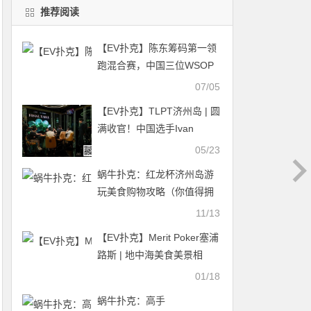
推荐阅读
【EV扑克】陈东筹码第一领
跑混合赛，中国三位WSOP
冠军全员晋级！
07/05
【EV扑克】TLPT济州岛 | 圆
满收官！中国选手Ivan
Zhang获$25K超豪赛冠军，
05/23
Stephen Song再获$20K超
蜗牛扑克：红龙杯济州岛游
豪赛冠军！
玩美食购物攻略（你值得拥
有！）
11/13
【EV扑克】Merit Poker塞浦
路斯 | 地中海美食美景相
伴，点燃扑克新体验；瞿
01/18
枫、罗爽、顾悦凡晋级热身
蜗牛扑克：高手
赛DAY2