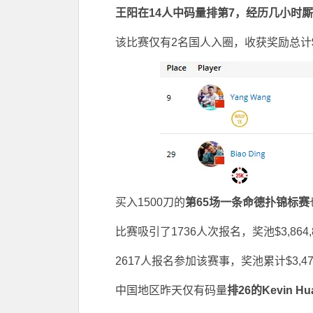
王阳在
14
人中码量排第
7
，经历几小时厮
该比赛仅有2名国人入圈，收获奖励总计
买入1500刀的
第
65
场一条命德扑锦标赛
比赛吸引了1736人次报名，奖池$3,864,
2617人报名参加该赛事，奖池累计$3,474
中国地区昨天仅有码量
排
26
的
Kevin Hu