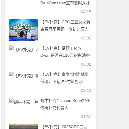
RaulGonzalez宣布暂时从扑
克中退役
04/15
【EV扑克】CPG三亚总决赛
主赛冠军黄臻一专访：压力
很大夺冠有些意外 感谢师傅
09/02
对我的帮助
【EV扑克】话题 | Tom
Dwan是否在110万的彩池中
对Doug Polk进行Slow-roll？
06/02
【EV扑克】拿到“炸弹”就要
低调，下猛注=竹篮打水……
02/10
蜗牛扑克：Jason Koon担任
传奇扑克代言人
01/31
【EV扑克】2025CPG三亚