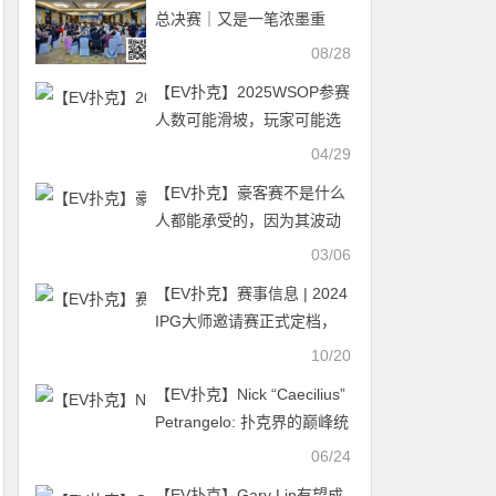
总决赛｜又是一笔浓墨重
彩！主赛事4211人次参赛再
08/28
成4字头记录！1433人晋级
【EV扑克】2025WSOP参赛
第二轮明日争夺入围圈名
人数可能滑坡，玩家可能选
额！
择不参加的3个原因
04/29
【EV扑克】豪客赛不是什么
人都能承受的，因为其波动
之大你无法想象
03/06
【EV扑克】赛事信息 | 2024
IPG大师邀请赛正式定档，
2025 IPG全年赛事规划发布
10/20
【EV扑克】Nick “Caecilius”
Petrangelo: 扑克界的巅峰统
治者
06/24
【EV扑克】Gary Lin有望成