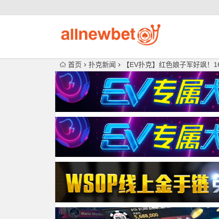
首页
扑克新闻
【EV扑克】红色娘子军好飒！1