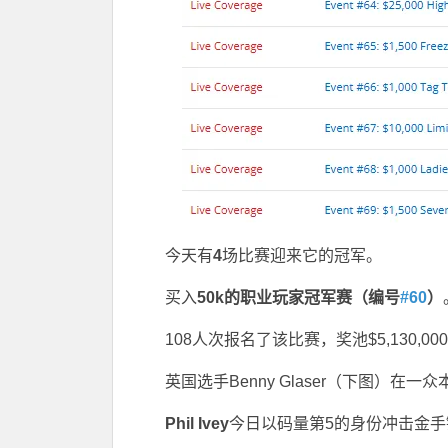
今天有
4
场比赛迎来它的冠军。
买入
50k
的职业玩家冠军赛（编号
#60
）
108人次报名了该比赛，奖池$5,130,0
英国选手Benny Glaser（下图）在一
Phil Ivey
今日以码量第5的身份冲击金手链