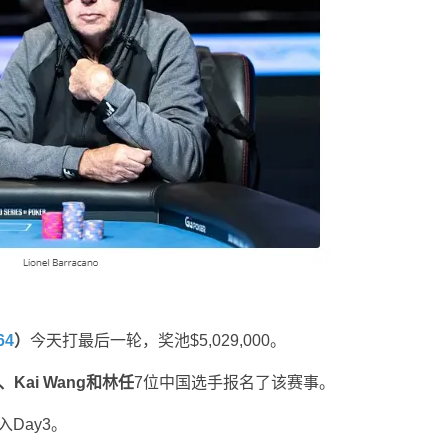
64
）
今天打最后一轮，奖池$5,029,000。
、
Kai Wang
和林任
7位中国选手报名了该赛事。
Day3。