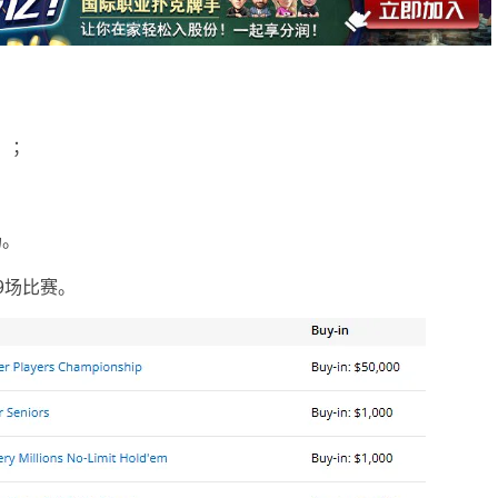
）；
场。
9场比赛。