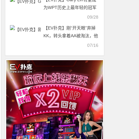
为WPT历史上最年轻的冠军
之一
09/28
【EV扑克】刚“开天眼”弃掉
KK，转头拿着AA被淘汰，他
说这就是扑克
07/16