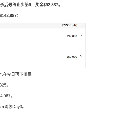
杀后最终止步第
9
，
奖金
$92,887
。
$142,887
：
也在今日落下帷幕。
825。
,067。
an
晋级Day3。