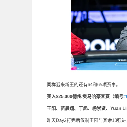
同样迎来新王的还有64和65项赛事。
买入
$25,000
德州
/
奥马哈豪客赛
（
编号
#
王阳、苗晨翔、丁彪、
杨崇贤、
Yuan Li
昨天Day2打完后仅剩王阳与其余13强进入