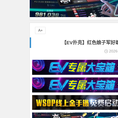
A+
【EV扑克】红色娘子军好飒
202