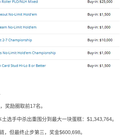
。
00，奖励圈取前17名。
众本土选手中杀出重围分到最大一块蛋糕：$1,343,764。
，但最终止步第三，奖金$600,698。