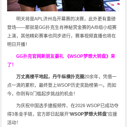
明天将是APL济州岛开幕赛的决赛，此外更有重磅
登场——那就是GG扑克生肖神秘赏金赛的A/B组小组赛
上演，其他精彩赛事也同步进行，赛事视频直播也将在
明日开播！
GG扑克官网新朋友豪礼
《WSOP梦想大转盘》来
了！
万丈高楼平地起，丹牛纵横扑克圈
20余年，凭借一
点一滴的累积，最终登上WSOP历史奖励榜第一。而如
今，你则有0门槛起步挑战的机会！
为庆祝中国选手捷报频传、在2026 WSOP已成功夺
得3条金手链，官方即日起展开“
WSOP
梦想大转盘
”应援
活动！