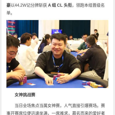
豪
以44.2W记分牌斩获
A 组 CL 头衔
，领跑本组晋级名
单。
女神挑战赛
当日全场焦点当属女神赛，人气直接引爆赛场。赛
事开赛席位便迅速坐满，一席难求，慕名而来的爱好者