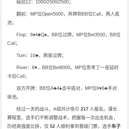
级别12：1000/2500/2500；
翻前：MP位Open5000，弃牌到BB位Call，两人底
池；
Flop：8♦️4♣️Q♠️，BB位过牌，MP位Bet3500，BB位
Call；
Turn：10♣️，两家过牌；
River：8♥️，BB位Bet9000，MP位思考了一张延时
卡后Call；
双方开牌：BB位A♣️4♠️击中底对，MP位6♥️6♣️手对
收池。
经过一天的战斗，A组共计吸引
217
人报名。漫长
赛程里，选手们不断调整战术，把握每一次出击机会，
历经高强度比拼，仅
52
人顺利拿到晋级门票，选手
朱子