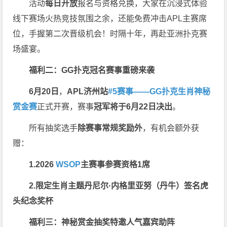
活动
每日开放
报名与资格兑换，大家在沉浸式体验
线下赛场火热竞技氛围之余，还能免费冲击APL主赛席
位，手握第二次晋级机会！时隔十年，再赴亚洲扑克赛
场盛宴。
福利二：GG扑克冠名赛事重磅来袭
6月20日
，
APL济州站
#5赛事——GG扑克生肖神秘
赏金赛
正式开赛，赛事
冠军将于6月22日决出
。
所有抽奖选手
除赛事常规奖励外
，有机会额外获
赠：
1.2026
WSOP
主赛事参赛资格1席
2.限定生肖主题丹尼尔·内格里亚努（丹牛）签名虎
头纪念奖杯
福利三：神秘赏金抽奖特邀人气嘉宾助阵