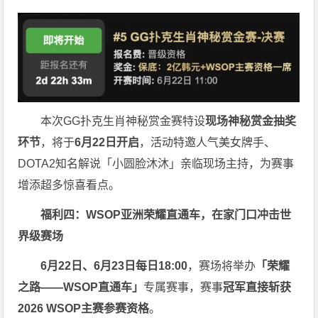
本次GG扑克生肖神秘赏金赛特设
现场神秘赏金抽奖
环节
，将于
6月22日开启
，活动特邀人气美女牌手、
DOTA2知名解说「小圆脸沐沐」亲临现场主持，为赛事
增添超多惊喜看点。
福利四：WSOP亚洲荣耀直通车，在家门口冲击世
界级赛场
6月22日、6月23日每日18:00
，赛场将举办
「荣耀
之路——WSOP直通车」
专属赛事，赛事
冠军直接斩获
2026 WSOP主赛参赛资格
。