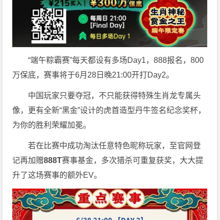
“端午粽霸赛”每天都设有多场Day1，888报名，800
万保底，赛事将于6月28日晚21:00开打Day2。
中国玩家只要夺冠，不只能获得特殊生肖龙专属头
像，更有全新“黑金”设计的虎首造型丹牛签名纪念奖杯，
为你的胜利荣耀加冕。
若在比赛中成功淘汰任意特色昵称玩家，至官网登
记再加赠
888T
赛事基金，多次猎杀可重复获奖，大大提
升了这场赛事的额外EV。