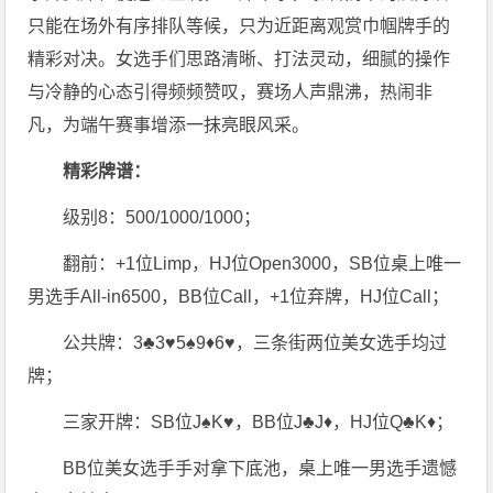
只能在场外有序排队等候，只为近距离观赏巾帼牌手的
精彩对决。女选手们思路清晰、打法灵动，细腻的操作
与冷静的心态引得频频赞叹，赛场人声鼎沸，热闹非
凡，为端午赛事增添一抹亮眼风采。
精彩牌谱：
级别8：500/1000/1000；
翻前：+1位Limp，HJ位Open3000，SB位桌上唯一
男选手All-in6500，BB位Call，+1位弃牌，HJ位Call；
公共牌：3♣️3♥️5♠️9♦️6♥️，三条街两位美女选手均过
牌；
三家开牌：SB位J♠️K♥️，BB位J♣️J♦️，HJ位Q♣️K♦️；
BB位美女选手手对拿下底池，桌上唯一男选手遗憾