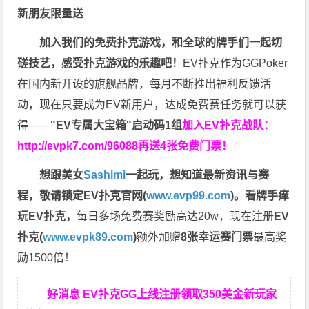
新朋友限量送
加入我们的免费扑克游戏，和全球的牌手们一起切
磋技艺，感受扑克游戏的乐趣吧！
EV扑克作为GGPoker
在国内新开设的旗舰品牌，每月不断推出福利反馈活
动，现在只要成为EV新用户，达成免费赛任务就可以获
得——
"EV专属大宝箱"启动码1组
加入EV扑克战队：
http://evpk7.com/96088
再送4张免费门票！
想跟美女
Sashimi
一起玩，
想知道最新资讯与赛
程，
敬请锁定EV扑克官网(
www.evp99.com
)。
看牌手痒
玩EV扑克，
每日多场免费赛奖励高达20w，现在注册
EV
扑克(
www.evpk89.com
)
额外加赠
8张幸运赛门票
最高奖
励1500倍！
好消息 EV扑克GG上线注册领取350美金新玩家