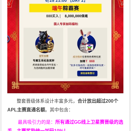
整套晋级体系设计丰富多元，
合计放出
超过200个
APL主赛直通名额
。其中包含：
最具吸引力的是：
所有通过
GG
线上卫星赛晋级的选
手，主赛奖励统一加码
10%
！