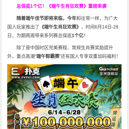
总保底1个亿！
《端午生肖狂欢赛》重磅来袭
随着端午佳节即将来临，今年
和往常一样，为广大
国人玩家推出了
《端午生肖狂欢赛》
，时间6月14日-28
日，为期两周带来系列赛总保底
1
个亿
！
除了是中国时区完美赛程、常规生肖赛奖励提升
外，重点高潮“
端午粽霸赛
”还有国人专享双重加码福利！