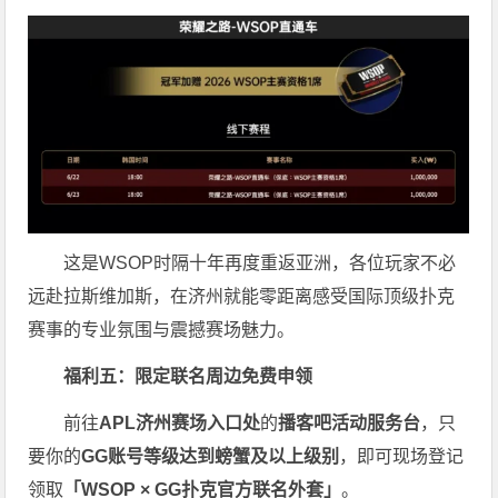
这是WSOP时隔十年再度重返亚洲，各位玩家不必
远赴拉斯维加斯，在济州就能零距离感受国际顶级扑克
赛事的专业氛围与震撼赛场魅力。
福利五：限定联名周边免费申领
前往
APL济州赛场入口处
的
播客吧活动服务台
，只
要你的
GG账号
等级达到螃蟹及以上级别
，即可现场登记
领取
「WSOP × GG扑克官方联名外套」
。