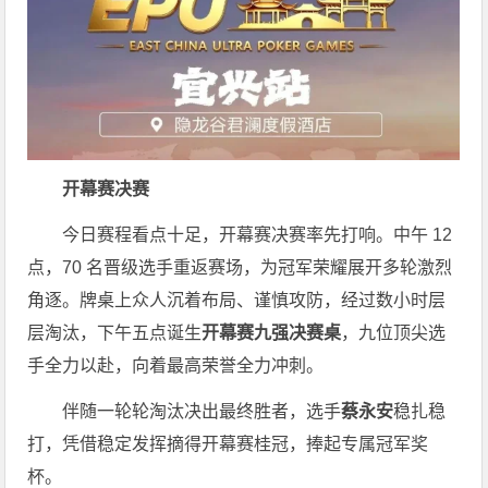
开幕赛决赛
今日赛程看点十足，开幕赛决赛率先打响。中午 12
点，70 名晋级选手重返赛场，为冠军荣耀展开多轮激烈
角逐。牌桌上众人沉着布局、谨慎攻防，经过数小时层
层淘汰，下午五点诞生
开幕赛九强决赛桌
，九位顶尖选
手全力以赴，向着最高荣誉全力冲刺。
伴随一轮轮淘汰决出最终胜者，选手
蔡永安
稳扎稳
打，凭借稳定发挥摘得开幕赛桂冠，捧起专属冠军奖
杯。