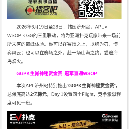
2026年6月19日至28日，韩国济州岛，APL ×
WSOP × GG的三重联动，将为亚洲扑克玩家带来一场前
所未有的巅峰体验。
你可以在赛场之上，以牌为刃，博
弈风云；也可以在赛场之外，赴一场山海之约，尝遍海
岛烟火。
GGPK生肖神秘赏金赛
冠军直通WSOP
本次APL济州站特别推出“
GGPK
生肖神秘赏金赛
”，
总保底高达
2
亿韩元
，Day 1设置四个Flight，竞争激烈程
度可见一斑。