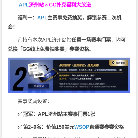
APL
济州站 × GG扑克福利大放送
福利一：
APL
主赛事免费抽奖，解锁参赛二次机
会！
凡持有本次APL济州岛站
任意一场赛事门票
，均
可
兑换「GG线上免费抽奖赛」参赛资格
。
赛事奖励设置：
✅ 冠军：APL济州站主赛事门票1张
✅ 第2–9名：价值150美元
WSOP
直通赛参赛资格