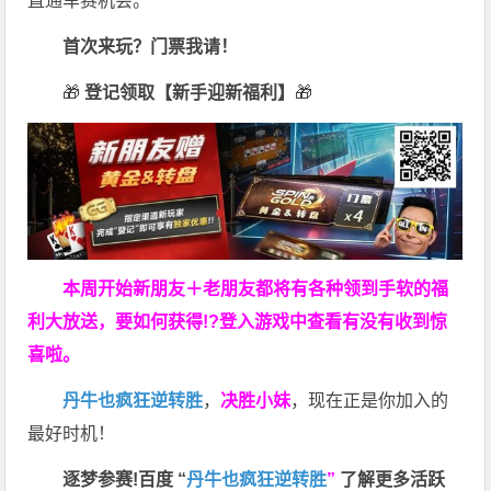
直通车赛机会。
首次来玩？门票我请！
🎁
登记领取【新手迎新福利】
🎁
本周开始新朋友＋老朋友都将有各种领到手软的福
利大放送，要如何获得!?登入游戏中查看有没有收到惊
喜啦。
丹牛也疯狂逆转胜
，
决胜小妹
，现在正是你加入的
最好时机！
逐梦参赛!百度 “
丹牛也疯狂逆转胜
”
了解更多
活跃