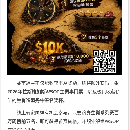
赛事冠军不仅能收获丰厚奖励，还将额外获得一张
2026
年拉斯维加斯
WSOP
主赛事门票
，以及极具收藏价
值的
生肖造型丹牛签名奖杯
。
线上玩家同样有机会参与，只要跻身
生肖系列赛百
万周榜前五名
，即可获得参赛资格，并额外解锁WSOP