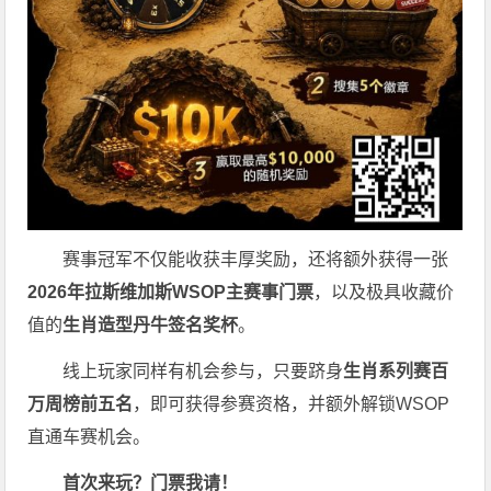
赛事冠军不仅能收获丰厚奖励，还将额外获得一张
2026
年拉斯维加斯
WSOP
主赛事门票
，以及极具收藏价
值的
生肖造型丹牛签名奖杯
。
线上玩家同样有机会参与，只要跻身
生肖系列赛百
万周榜前五名
，即可获得参赛资格，并额外解锁WSOP
直通车赛机会。
首次来玩？门票我请！