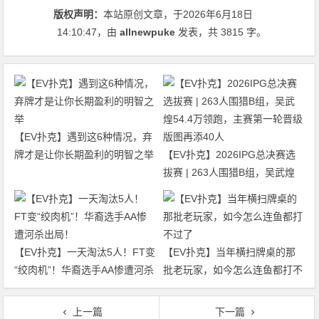
版权声明：
本站原创文章，于2026年6月18日
14:10:47
，由
allnewpuke
发表，共 3815 字。
【EV扑克】遇到这6种情况，弃
牌才是让你长期盈利的明智之举
【EV扑克】2026IPG总决赛选
拔赛 | 263人围猎B组，吴武煌
54.4万领跑，主赛第一轮晋级版
图再添40人
【EV扑克】一天淘汰5人！FT变
【EV扑克】当年横扫牌桌的那
“绞肉机”！华裔选手AA惨遭河杀
批老玩家，如今怎么连鱼都打不
出局！
过了
上一篇
下一篇