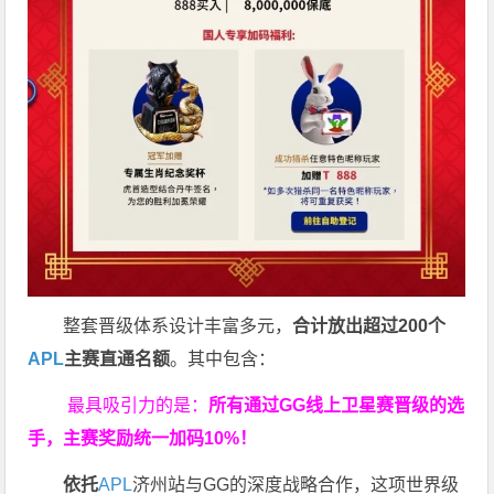
整套晋级体系设计丰富多元，
合计放出
超过200个
APL
主赛直通名额
。其中包含：
最具吸引力的是：
所有通过
GG
线上卫星赛晋级的选
手，主赛奖励统一加码
10%
！
依托
APL
济州站与GG的深度战略合作，这项世界级