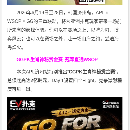
2026年6月19日至28日，韩国济州岛，APL ×
WSOP × GG的三重联动，将为亚洲扑克玩家带来一场前
所未有的巅峰体验。
你可以在赛场之上，以牌为刃，博
弈风云；也可以在赛场之外，赴一场山海之约，尝遍海
岛烟火。
GGPK生肖神秘赏金赛
冠军直通WSOP
本次APL济州站特别推出“
GGPK
生肖神秘赏金赛
”，
总保底高达
2
亿韩元
，Day 1设置四个Flight，竞争激烈程
度可见一斑。