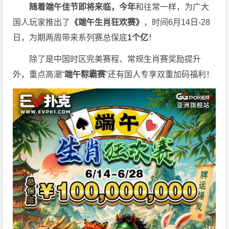
随着端午佳节即将来临，今年
和往常一样，为广大
国人玩家推出了
《端午生肖狂欢赛》
，时间6月14日-28
日，为期两周带来系列赛总保底
1
个亿
！
除了是中国时区完美赛程、常规生肖赛奖励提升
外，重点高潮“
端午粽霸赛
”还有国人专享双重加码福利！