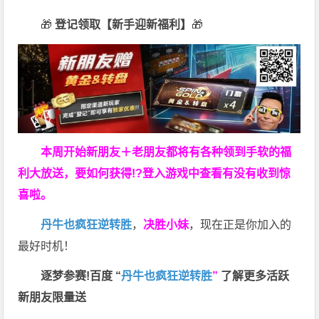
🎁
登记领取【新手迎新福利】
🎁
本周开始新朋友＋老朋友都将有各种领到手软的福
利大放送，要如何获得!?登入游戏中查看有没有收到惊
喜啦。
丹牛也疯狂逆转胜
，
决胜小妹
，现在正是你加入的
最好时机！
逐梦参赛!百度 “
丹牛也疯狂逆转胜
”
了解更多
活跃
新朋友限量送