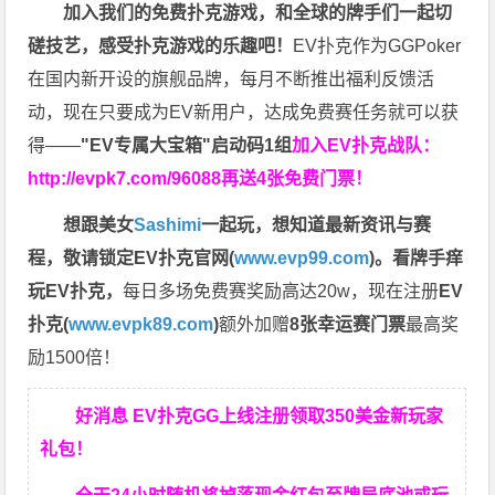
加入我们的免费扑克游戏，和全球的牌手们一起切
磋技艺，感受扑克游戏的乐趣吧！
EV扑克作为GGPoker
在国内新开设的旗舰品牌，每月不断推出福利反馈活
动，现在只要成为EV新用户，达成免费赛任务就可以获
得——
"EV专属大宝箱"启动码1组
加入EV扑克战队：
http://evpk7.com/96088
再送4张免费门票！
想跟美女
Sashimi
一起玩，
想知道最新资讯与赛
程，
敬请锁定EV扑克官网(
www.evp99.com
)。
看牌手痒
玩EV扑克，
每日多场免费赛奖励高达20w，现在注册
EV
扑克(
www.evpk89.com
)
额外加赠
8张幸运赛门票
最高奖
励1500倍！
好消息 EV扑克GG上线注册领取350美金新玩家
礼包！