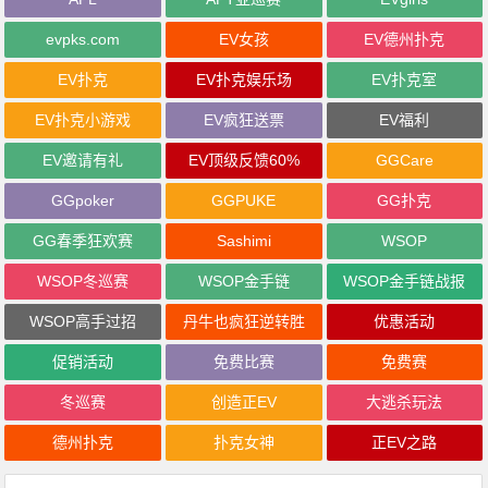
evpks.com
EV女孩
EV德州扑克
EV扑克
EV扑克娱乐场
EV扑克室
EV扑克小游戏
EV疯狂送票
EV福利
EV邀请有礼
EV顶级反馈60%
GGCare
GGpoker
GGPUKE
GG扑克
GG春季狂欢赛
Sashimi
WSOP
WSOP冬巡赛
WSOP金手链
WSOP金手链战报
WSOP高手过招
丹牛也疯狂逆转胜
优惠活动
促销活动
免费比赛
免费赛
冬巡赛
创造正EV
大逃杀玩法
德州扑克
扑克女神
正EV之路