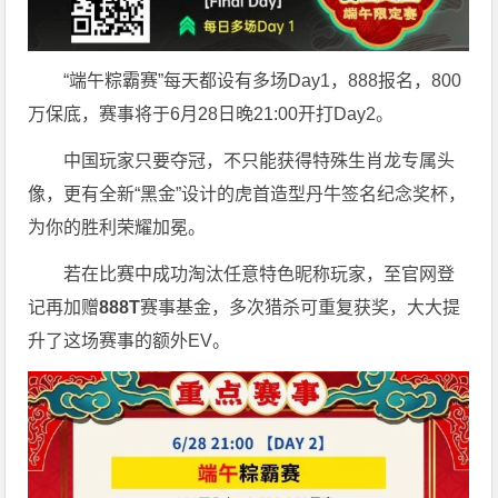
“端午粽霸赛”每天都设有多场Day1，888报名，800
万保底，赛事将于6月28日晚21:00开打Day2。
中国玩家只要夺冠，不只能获得特殊生肖龙专属头
像，更有全新“黑金”设计的虎首造型丹牛签名纪念奖杯，
为你的胜利荣耀加冕。
若在比赛中成功淘汰任意特色昵称玩家，至官网登
记再加赠
888T
赛事基金，多次猎杀可重复获奖，大大提
升了这场赛事的额外EV。