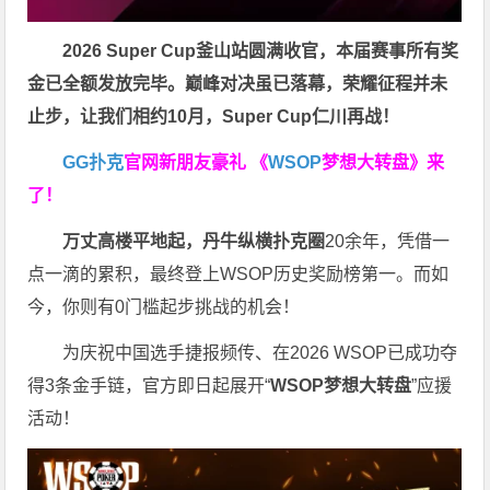
2026 Super Cup釜山站圆满收官，本届赛事所有奖
金已全额发放完毕。巅峰对决虽已落幕，荣耀征程并未
止步，让我们相约10月，
Super Cup
仁川再战！
GG扑克
官网新朋友豪礼
《
WSOP
梦想大转盘》来
了！
万丈高楼平地起，丹牛纵横扑克圈
20余年，凭借一
点一滴的累积，最终登上WSOP历史奖励榜第一。而如
今，你则有0门槛起步挑战的机会！
为庆祝中国选手捷报频传、在2026 WSOP已成功夺
得3条金手链，官方即日起展开“
WSOP
梦想大转盘
”应援
活动！