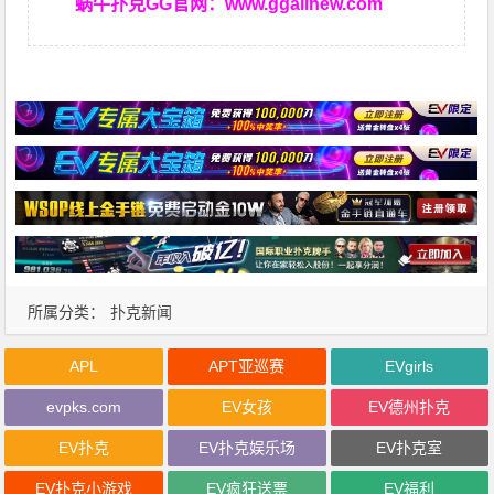
蜗牛扑克GG官网：
www.ggallnew.com
所属分类：
扑克新闻
APL
APT亚巡赛
EVgirls
evpks.com
EV女孩
EV德州扑克
EV扑克
EV扑克娱乐场
EV扑克室
EV扑克小游戏
EV疯狂送票
EV福利