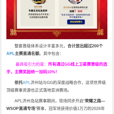
整套晋级体系设计丰富多元，
合计放出
超过200个
APL
主赛直通名额
。其中包含：
最具吸引力的是：
所有通过
GG
线上卫星赛晋级的选
手，主赛奖励统一加码
10%
！
依托
APL
济州站与GG的深度战略合作，这项世界级
顶级赛事资源也正式落地亚洲赛场。
APL济州岛站赛事期间，现场同步开启“
荣耀之路
—
WSOP
直通专场
”赛事，冠军将获得价值1万刀的2026年