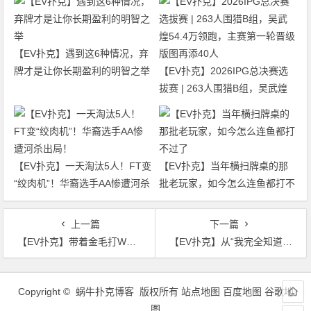
【EV扑克】遇到这6种情况，弃
牌才是让你长期盈利的明智之举
【EV扑克】2026IPG总决赛选
拔赛 | 263人围猎B组，吴武煌
54.4万领跑，主赛第一轮晋级版
图再添40人
【EV扑克】一天淘汰5人！FT变
【EV扑克】当年横扫牌桌的那
“绞肉机”！华裔选手AA惨遭河杀
批老玩家，如今怎么连鱼都打不
出局！
过了
上一篇
下一篇
【EV扑克】带着金毛打WSOP？“没有它，我可能会死在牌桌上”
【EV扑克】从“我完全知道发生了什么”到“单挑吧兄弟”——WSOP大盲弃牌争议全程实录
文
章
Copyright © 蜗牛扑克博客 版权所有
站点地图
百度地图
谷歌地
导
图