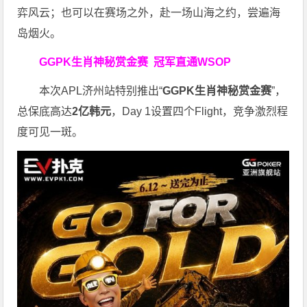
弈风云；也可以在赛场之外，赴一场山海之约，尝遍海
岛烟火。
GGPK生肖神秘赏金赛
冠军直通WSOP
本次APL济州站特别推出“
GGPK
生肖神秘赏金赛
”，
总保底高达
2
亿韩元
，Day 1设置四个Flight，竞争激烈程
度可见一斑。