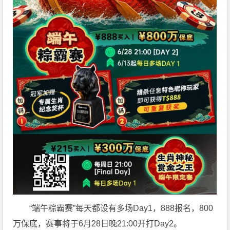
“端午粽霸赛”每天都设有多场Day1，888报名，800
万保底，赛事将于6月28日晚21:00开打Day2。