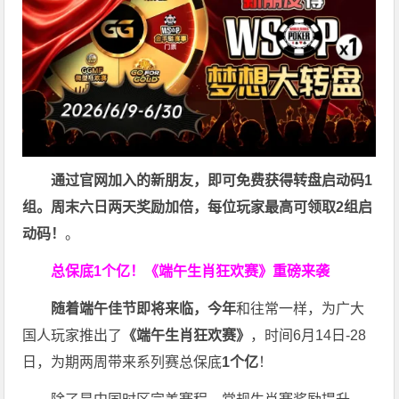
通过官网加入的新朋友，即可免费获得转盘启动码1
组。周末六日两天奖励加倍，每位玩家最高可领取2组启
动码！
。
总保底1个亿！
《端午生肖狂欢赛》重磅来袭
随着端午佳节即将来临，今年
和往常一样，为广大
国人玩家推出了
《端午生肖狂欢赛》
，时间6月14日-28
日，为期两周带来系列赛总保底
1
个亿
！