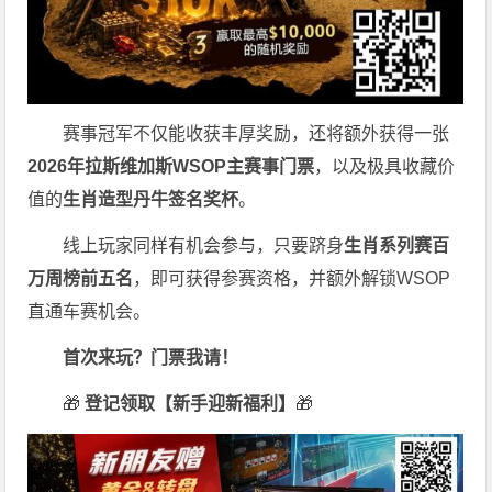
赛事冠军不仅能收获丰厚奖励，还将额外获得一张
2026
年拉斯维加斯
WSOP
主赛事门票
，以及极具收藏价
值的
生肖造型丹牛签名奖杯
。
线上玩家同样有机会参与，只要跻身
生肖系列赛百
万周榜前五名
，即可获得参赛资格，并额外解锁WSOP
直通车赛机会。
首次来玩？门票我请！
🎁
登记领取【新手迎新福利】
🎁