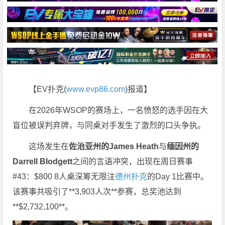
【EV扑克(
www.evp86.com
)报道】
在2026年WSOP的赛场上，一名愤怒的选手因在大
盲位被误判弃牌，与同桌对手发生了激烈的口头争执。
这场发生在
佐治亚州的James Heath
与
缅因州的
Darrell Blodgett
之间的言语冲突，出现在周日赛事
#43：$800 8人桌深筹无限注
德州扑克
的Day 1比赛中。
该赛事共吸引了**3,903人次**参赛，总奖池达到
**$2,732,100**。