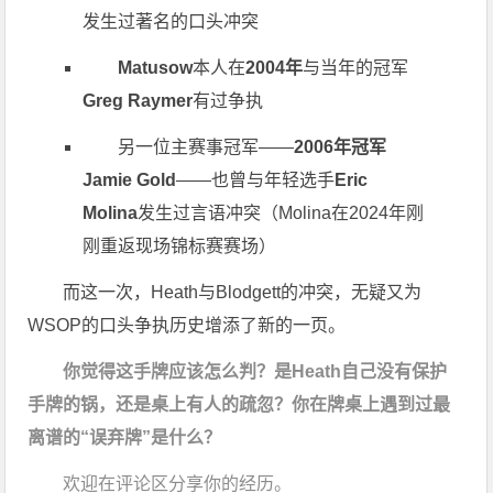
发生过著名的口头冲突
Matusow
本人在
2004年
与当年的冠军
Greg Raymer
有过争执
另一位主赛事冠军——
2006年冠军
Jamie Gold
——也曾与年轻选手
Eric
Molina
发生过言语冲突（Molina在2024年刚
刚重返现场锦标赛赛场）
而这一次，Heath与Blodgett的冲突，无疑又为
WSOP的口头争执历史增添了新的一页。
你觉得这手牌应该怎么判？是Heath自己没有保护
手牌的锅，还是桌上有人的疏忽？你在牌桌上遇到过最
离谱的“误弃牌”是什么？
欢迎在评论区分享你的经历。