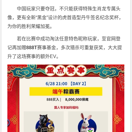
中国玩家只要夺冠，不只能获得特殊生肖龙专属头
像，更有全新“黑金”设计的虎首造型丹牛签名纪念奖杯，
为你的胜利荣耀加冕。
若在比赛中成功淘汰任意特色昵称玩家，至官网登
记再加赠
888T
赛事基金，多次猎杀可重复获奖，大大提
升了这场赛事的额外EV。