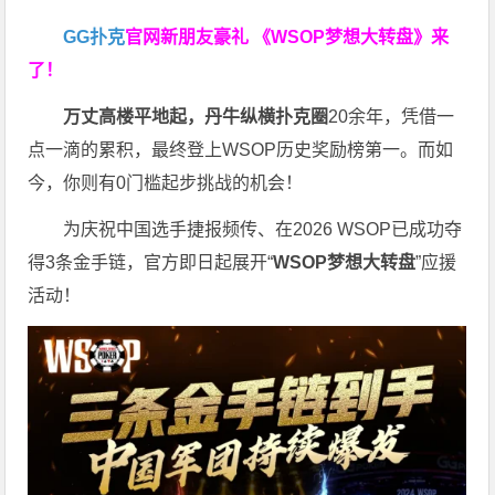
GG扑克
官网新朋友豪礼
《WSOP梦想大转盘》来
了！
万丈高楼平地起，丹牛纵横扑克圈
20余年，凭借一
点一滴的累积，最终登上WSOP历史奖励榜第一。而如
今，你则有0门槛起步挑战的机会！
为庆祝中国选手捷报频传、在2026 WSOP已成功夺
得3条金手链，官方即日起展开“
WSOP
梦想大转盘
”应援
活动！