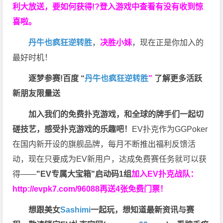
利大放送，要如何获得!?登入游戏中查看有没有收到惊
喜啦。
丹牛也疯狂逆转胜
，
决胜小妹
，现在正是你加入的
最好时机！
逐梦参赛!百度 “
丹牛也疯狂逆转胜
”
了解更多
活跃
新朋友限量送
加入我们的免费扑克游戏，和全球的牌手们一起切
磋技艺，感受扑克游戏的乐趣吧！
EV扑克作为GGPoker
在国内新开设的旗舰品牌，每月不断推出福利反馈活
动，现在只要成为EV新用户，达成免费赛任务就可以获
得——
"EV专属大宝箱"启动码1组
加入EV扑克战队：
http://evpk7.com/96088
再送4张免费门票！
想跟美女
Sashimi
一起玩，
想知道最新资讯与赛