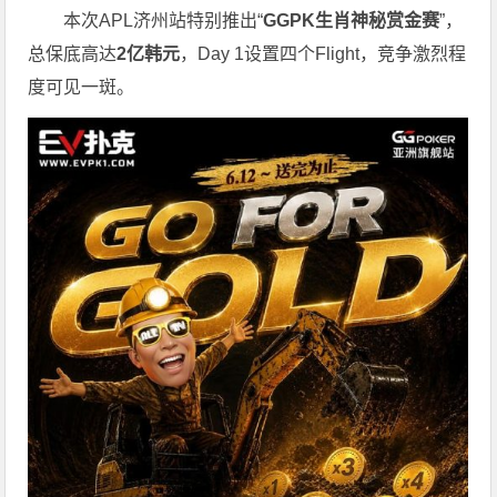
本次APL济州站特别推出“
GGPK
生肖神秘赏金赛
”，
总保底高达
2
亿韩元
，Day 1设置四个Flight，竞争激烈程
度可见一斑。