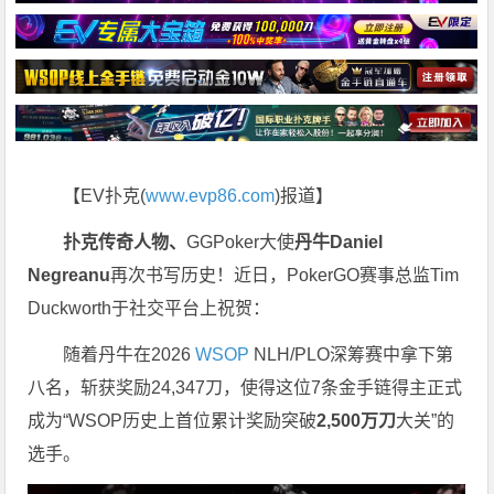
【EV扑克(
www.evp86.com
)报道】
扑克传奇人物、
GGPoker大使
丹牛
Daniel
Negreanu
再次书写历史！近日，PokerGO赛事总监Tim
Duckworth于社交平台上祝贺：
随着丹牛在2026
WSOP
NLH/PLO深筹赛中拿下第
八名，斩获奖励24,347刀，使得这位7条金手链得主正式
成为“WSOP历史上首位累计奖励突破
2,500
万刀
大关”的
选手。