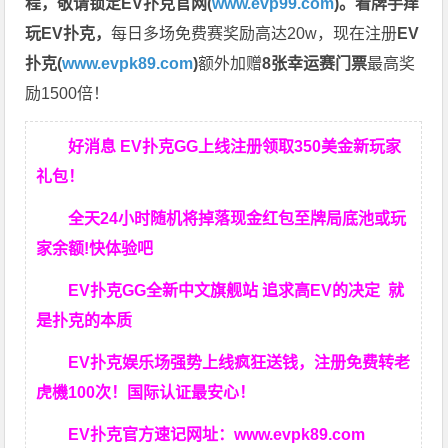
程，
敬请锁定EV扑克官网(
www.evp99.com
)。
看牌手痒
玩EV扑克，
每日多场免费赛奖励高达20w，现在注册
EV
扑克(
www.evpk89.com
)
额外加赠
8张幸运赛门票
最高奖
励1500倍！
好消息 EV扑克GG上线注册领取350美金新玩家
礼包！
全天24小时随机将掉落现金红包至牌局底池或玩
家余额!快体验吧
EV扑克GG
全新中文旗舰站
追求高EV
的决定
就
是扑克的本质
EV扑克娱乐场强势上线疯狂送钱，注册免费转老
虎機100次！国际认证最安心！
EV扑克官方速记网址：
www.evpk89.com