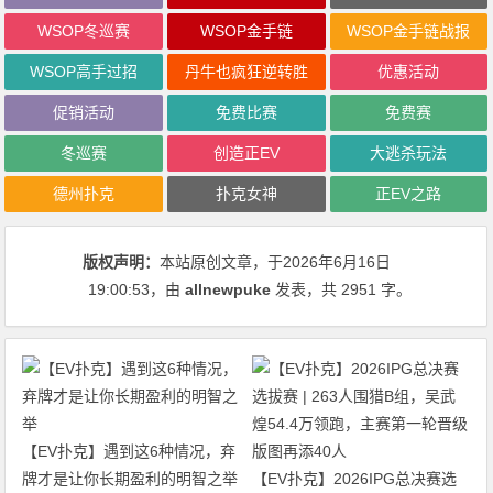
WSOP冬巡赛
WSOP金手链
WSOP金手链战报
WSOP高手过招
丹牛也疯狂逆转胜
优惠活动
促销活动
免费比赛
免费赛
冬巡赛
创造正EV
大逃杀玩法
德州扑克
扑克女神
正EV之路
版权声明：
本站原创文章，于2026年6月16日
19:00:53
，由
allnewpuke
发表，共 2951 字。
【EV扑克】遇到这6种情况，弃
牌才是让你长期盈利的明智之举
【EV扑克】2026IPG总决赛选