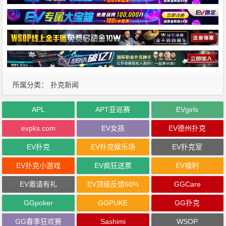
所属分类：
扑克新闻
APL
APT亚巡赛
EVgirls
evpks.com
EV女孩
EV德州扑克
EV扑克
EV扑克娱乐场
EV扑克室
EV扑克小游戏
EV疯狂送票
EV福利
EV邀请有礼
EV顶级反馈60%
GGCare
GGpoker
GGPUKE
GG扑克
GG春季狂欢赛
Sashimi
WSOP