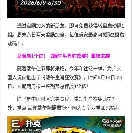
通过官网加入的新朋友，即可免费获得转盘启动码1
组。周末六日两天奖励加倍，每位玩家最高可领取2组启
动码！
。
总保底1个亿！
《端午生肖狂欢赛》重磅来袭
随着端午佳节即将来临，今年
和往常一样，为广大
国人玩家推出了
《端午生肖狂欢赛》
，时间6月14日-28
日，为期两周带来系列赛总保底
1
个亿
！
除了是中国时区完美赛程、常规生肖赛奖励提升
外，重点高潮“
端午粽霸赛
”还有国人专享双重加码福利！