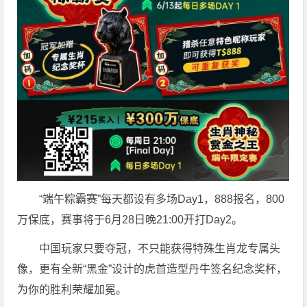
“端午粽霸赛”每天都设有多场Day1，888报名，800
万保底，赛事将于6月28日晚21:00开打Day2。
中国玩家只要夺冠，不只能获得特殊生肖龙专属头
像，更有全新“黑金”设计的虎首造型丹牛签名纪念奖杯，
为你的胜利荣耀加冕。