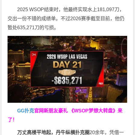
2025 WSOP结束时，他最终实现水上181,097刀，
交出一份不错的成绩单。不过2026赛季截至目前，他仍
暂处635,271刀的亏损。
GG扑克
官网新朋友豪礼
《WSOP梦想大转盘》来
了！
万丈高楼平地起，丹牛纵横扑克圈
20余年，凭借一