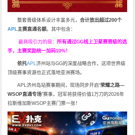
整套晋级体系设计丰富多元，
合计放出
超过200个
APL
主赛直通名额
。其中包含：
最具吸引力的是：
所有通过
GG
线上卫星赛晋级的选
手，主赛奖励统一加码
10%
！
依托
APL
济州站与GG的深度战略合作，这项世界级
顶级赛事资源也正式落地亚洲赛场。
APL济州岛站赛事期间，现场同步开启“
荣耀之路
—
WSOP
直通专场
”赛事，冠军将获得价值1万刀的2026年
拉斯维加斯WSOP主赛门票一张！