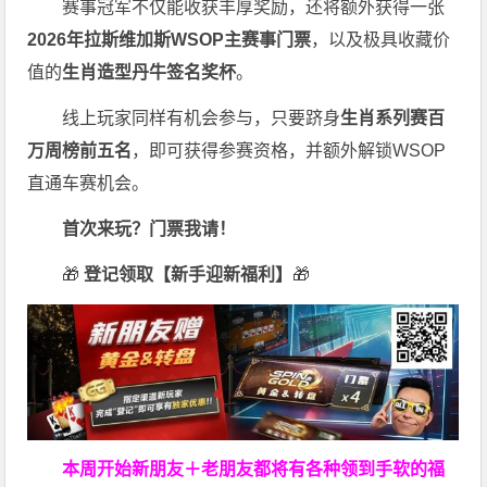
赛事冠军不仅能收获丰厚奖励，还将额外获得一张
2026
年拉斯维加斯
WSOP
主赛事门票
，以及极具收藏价
值的
生肖造型丹牛签名奖杯
。
线上玩家同样有机会参与，只要跻身
生肖系列赛百
万周榜前五名
，即可获得参赛资格，并额外解锁WSOP
直通车赛机会。
首次来玩？门票我请！
🎁
登记领取【新手迎新福利】
🎁
本周开始新朋友＋老朋友都将有各种领到手软的福