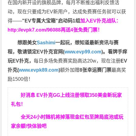
在国内新开设的旗舰品牌，每月不断推出福利反馈活
动，现在只要成为EV新用户，达成免费赛任务就可以获
得——
"EV专属大宝箱"启动码1组
加入EV扑克战队：
http://evpk7.com/96088
再送4张免费门票！
想跟美女
Sashimi
一起玩，
想知道最新资讯与赛
程，
敬请锁定EV扑克官网(
www.evp99.com
)。
看牌手痒
玩EV扑克，
每日多场免费赛奖励高达20w，现在注册
EV
扑克(
www.evpk89.com
)
额外加赠
8张幸运赛门票
最高奖
励1500倍！
好消息 EV扑克GG上线注册领取350美金新玩家
礼包！
全天24小时随机将掉落现金红包至牌局底池或玩
家余额!快体验吧