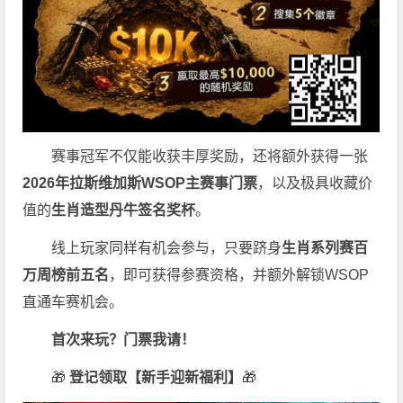
赛事冠军不仅能收获丰厚奖励，还将额外获得一张
2026
年拉斯维加斯
WSOP
主赛事门票
，以及极具收藏价
值的
生肖造型丹牛签名奖杯
。
线上玩家同样有机会参与，只要跻身
生肖系列赛百
万周榜前五名
，即可获得参赛资格，并额外解锁WSOP
直通车赛机会。
首次来玩？门票我请！
🎁
登记领取【新手迎新福利】
🎁