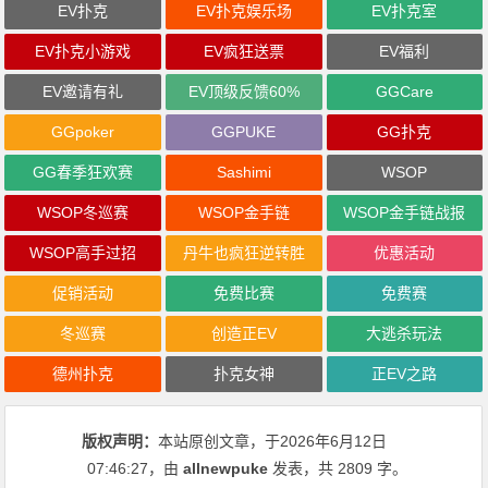
EV扑克
EV扑克娱乐场
EV扑克室
EV扑克小游戏
EV疯狂送票
EV福利
EV邀请有礼
EV顶级反馈60%
GGCare
GGpoker
GGPUKE
GG扑克
GG春季狂欢赛
Sashimi
WSOP
WSOP冬巡赛
WSOP金手链
WSOP金手链战报
WSOP高手过招
丹牛也疯狂逆转胜
优惠活动
促销活动
免费比赛
免费赛
冬巡赛
创造正EV
大逃杀玩法
德州扑克
扑克女神
正EV之路
版权声明：
本站原创文章，于2026年6月12日
07:46:27
，由
allnewpuke
发表，共 2809 字。