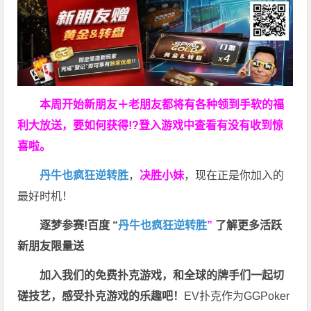
本周开始新朋友＋老朋友都将有各种领到手软的福
利大放送，要如何获得!?登入游戏中查看有没有收到惊
喜啦。
丹牛也疯狂逆转胜
，
决胜小妹
，现在正是你加入的
最好时机！
逐梦参赛!百度 “
丹牛也疯狂逆转胜
”
了解更多
活跃
新朋友限量送
加入我们的免费扑克游戏，和全球的牌手们一起切
磋技艺，感受扑克游戏的乐趣吧！
EV扑克作为GGPoker