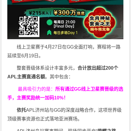
线上卫星赛于4月27日在GG全面打响，赛程将一路
延续至6月19日。
整套晋级体系设计丰富多元，
合计放出
超过200个
APL主赛直通名额
。其中包含：
最具吸引力的是：
所有通过
GG
线上卫星赛晋级的选
手，主赛奖励统一加码
10%
！
依托
APL济州站与GG的深度战略合作，这项世界级
顶级赛事资源也正式落地亚洲赛场。