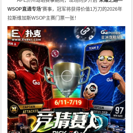
APL济州岛站赛事期间，现场同步开启“
荣耀之路
—
WSOP
直通专场
”赛事，冠军将获得价值1万刀的2026年
拉斯维加斯WSOP主赛门票一张！