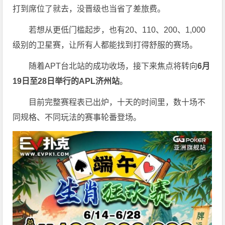
打到席位了就去，没晋级也当省了差旅费。
若想从更低门槛起步，也有20、110、200、1,000
级别的卫星赛，让所有人都能找到打得舒服的赛场。
随着APT台北站的成功收场，接下来焦点将转向
6
月
19
日至
28
日举行的
APL
济州站
。
目前完整赛程表已出炉，十天的时间里，数十场不
同规格、不同玩法的赛事轮番登场。