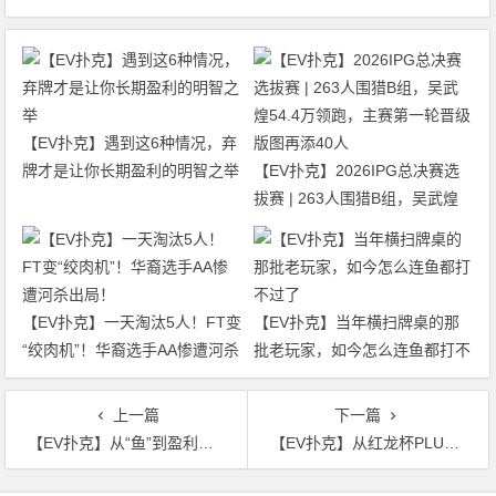
【EV扑克】遇到这6种情况，弃
牌才是让你长期盈利的明智之举
【EV扑克】2026IPG总决赛选
拔赛 | 263人围猎B组，吴武煌
54.4万领跑，主赛第一轮晋级版
图再添40人
【EV扑克】一天淘汰5人！FT变
【EV扑克】当年横扫牌桌的那
“绞肉机”！华裔选手AA惨遭河杀
批老玩家，如今怎么连鱼都打不
出局！
过了
上一篇
下一篇
【EV扑克】从“鱼”到盈利王？Nik Airball近两年在常规桌直播中狂揽超510万美元
【EV扑克】从红龙杯PLUS到WSOP 上海选手汪松斩获$1500 Big O赛第五名
文