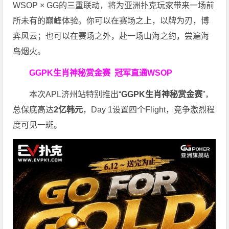
WSOP × GG的三重联动，将为亚洲扑克玩家带来一场前
所未有的巅峰体验。
你可以在赛场之上，以牌为刃，博
弈风云；也可以在赛场之外，赴一场山海之约，尝遍海
岛烟火。
GGPK生肖神秘赏金赛
冠军直通WSOP
本次APL济州站特别推出“
GGPK
生肖神秘赏金赛
”，
总保底高达
2
亿韩元
，Day 1设置四个Flight，竞争激烈程
度可见一斑。