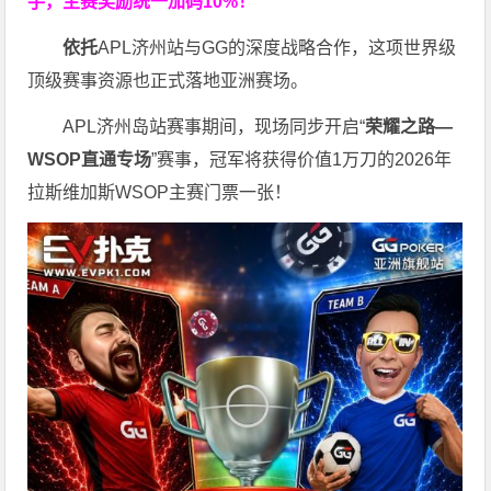
手，主赛奖励统一加码
10%
！
依托
APL济州站与GG的深度战略合作，这项世界级
顶级赛事资源也正式落地亚洲赛场。
APL济州岛站赛事期间，现场同步开启“
荣耀之路
—
WSOP
直通专场
”赛事，冠军将获得价值1万刀的2026年
拉斯维加斯WSOP主赛门票一张！