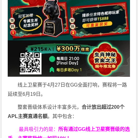
线上卫星赛于4月27日在GG全面打响，赛程将一路
延续至6月19日。
整套晋级体系设计丰富多元，
合计放出
超过200个
APL主赛直通名额
。其中包含：
最具吸引力的是：
所有通过
GG
线上卫星赛晋级的选