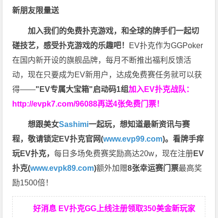
新朋友限量送
加入我们的免费扑克游戏，和全球的牌手们一起切
磋技艺，感受扑克游戏的乐趣吧！
EV扑克作为GGPoker
在国内新开设的旗舰品牌，每月不断推出福利反馈活
动，现在只要成为EV新用户，达成免费赛任务就可以获
得——
"EV专属大宝箱"启动码1组
加入EV扑克战队：
http://evpk7.com/96088
再送4张免费门票！
想跟美女
Sashimi
一起玩，
想知道最新资讯与赛
程，
敬请锁定EV扑克官网(
www.evp99.com
)。
看牌手痒
玩EV扑克，
每日多场免费赛奖励高达20w，现在注册
EV
扑克(
www.evpk89.com
)
额外加赠
8张幸运赛门票
最高奖
励1500倍！
好消息 EV扑克GG上线注册领取350美金新玩家