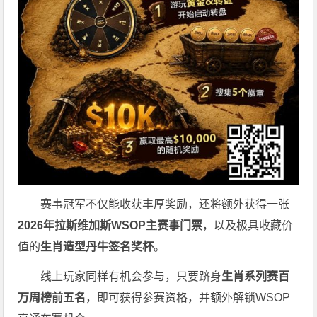
赛事冠军不仅能收获丰厚奖励，还将额外获得一张
2026
年拉斯维加斯
WSOP
主赛事门票
，以及极具收藏价
值的
生肖造型丹牛签名奖杯
。
线上玩家同样有机会参与，只要跻身
生肖系列赛百
万周榜前五名
，即可获得参赛资格，并额外解锁WSOP