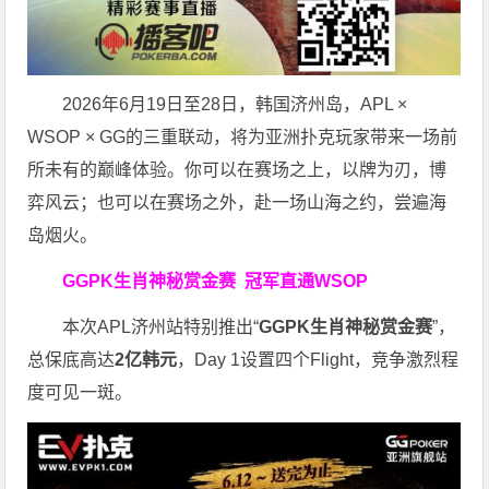
2026年6月19日至28日，韩国济州岛，APL ×
WSOP × GG的三重联动，将为亚洲扑克玩家带来一场前
所未有的巅峰体验。
你可以在赛场之上，以牌为刃，博
弈风云；也可以在赛场之外，赴一场山海之约，尝遍海
岛烟火。
GGPK生肖神秘赏金赛
冠军直通WSOP
本次APL济州站特别推出“
GGPK
生肖神秘赏金赛
”，
总保底高达
2
亿韩元
，Day 1设置四个Flight，竞争激烈程
度可见一斑。