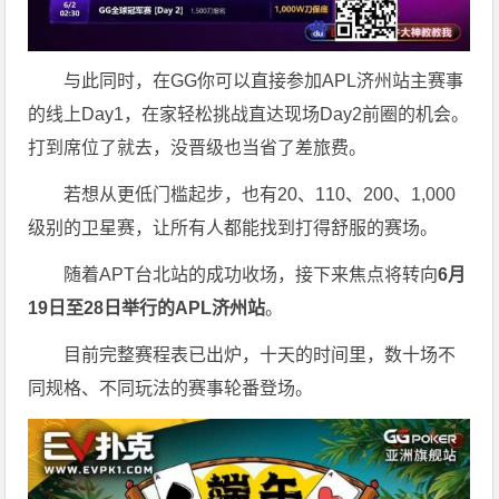
与此同时，在GG你可以直接参加APL济州站主赛事
的线上Day1，在家轻松挑战直达现场Day2前圈的机会。
打到席位了就去，没晋级也当省了差旅费。
若想从更低门槛起步，也有20、110、200、1,000
级别的卫星赛，让所有人都能找到打得舒服的赛场。
随着APT台北站的成功收场，接下来焦点将转向
6
月
19
日至
28
日举行的
APL
济州站
。
目前完整赛程表已出炉，十天的时间里，数十场不
同规格、不同玩法的赛事轮番登场。