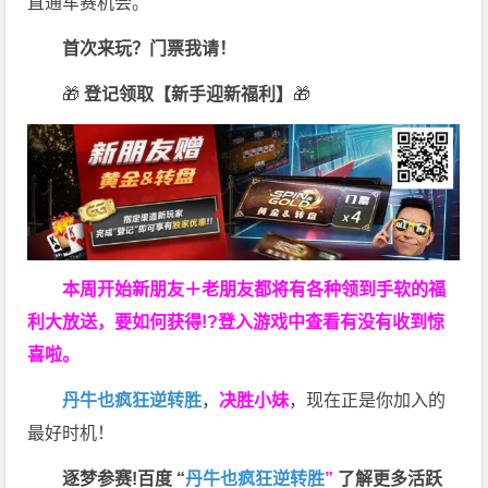
直通车赛机会。
首次来玩？门票我请！
🎁
登记领取【新手迎新福利】
🎁
本周开始新朋友＋老朋友都将有各种领到手软的福
利大放送，要如何获得!?登入游戏中查看有没有收到惊
喜啦。
丹牛也疯狂逆转胜
，
决胜小妹
，现在正是你加入的
最好时机！
逐梦参赛!百度 “
丹牛也疯狂逆转胜
”
了解更多
活跃