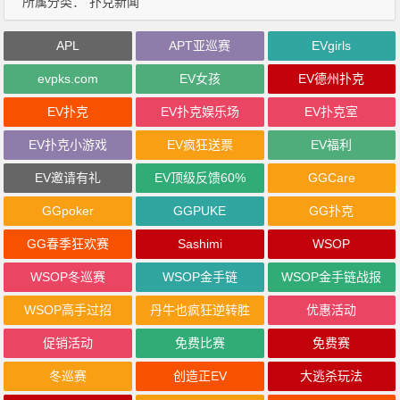
所属分类：
扑克新闻
APL
APT亚巡赛
EVgirls
evpks.com
EV女孩
EV德州扑克
EV扑克
EV扑克娱乐场
EV扑克室
EV扑克小游戏
EV疯狂送票
EV福利
EV邀请有礼
EV顶级反馈60%
GGCare
GGpoker
GGPUKE
GG扑克
GG春季狂欢赛
Sashimi
WSOP
WSOP冬巡赛
WSOP金手链
WSOP金手链战报
WSOP高手过招
丹牛也疯狂逆转胜
优惠活动
促销活动
免费比赛
免费赛
冬巡赛
创造正EV
大逃杀玩法