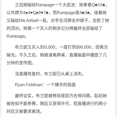
之后她输给Rampage一个大底池：她拿着Q♣10♣，
公共牌为4♠4♥Q♠9♥7♣，而Rampage是4♣3♣。接着她
又输给Nik Airball一局，对手在河牌击中顺子，击败了她
的顶对。她第一个买入的剩余记分牌最终全部输给了
Rampage。
布兰妮又买入$50,000，一度打到$90,000，但再次
输光。不久之后，她被请离牌桌，直播画面中播放了几
分钟的宣传图。
当直播恢复时，布兰妮已从桌上消失。
Ryan Feldman：一个棘手的局面
最终证实，布兰妮被移除是因为合规问题。起初她
被告知不能参赛，随后又获得许可，但直播进行约两小
时后又被要求离场。