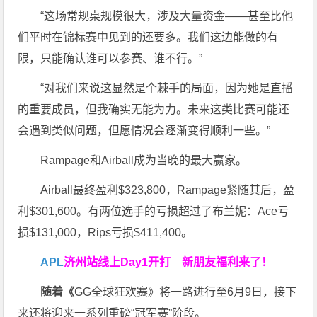
“这场常规桌规模很大，涉及大量资金——甚至比他
们平时在锦标赛中见到的还要多。我们这边能做的有
限，只能确认谁可以参赛、谁不行。”
“对我们来说这显然是个棘手的局面，因为她是直播
的重要成员，但我确实无能为力。未来这类比赛可能还
会遇到类似问题，但愿情况会逐渐变得顺利一些。”
Rampage和Airball成为当晚的最大赢家。
Airball最终盈利$323,800，Rampage紧随其后，盈
利$301,600。有两位选手的亏损超过了布兰妮：Ace亏
损$131,000，Rips亏损$411,400。
APL
济州站线上Day1开打
新朋友福利来了！
随着《
GG全球狂欢赛》将一路进行至6月9日，接下
来还将迎来一系列重磅“冠军赛”阶段。