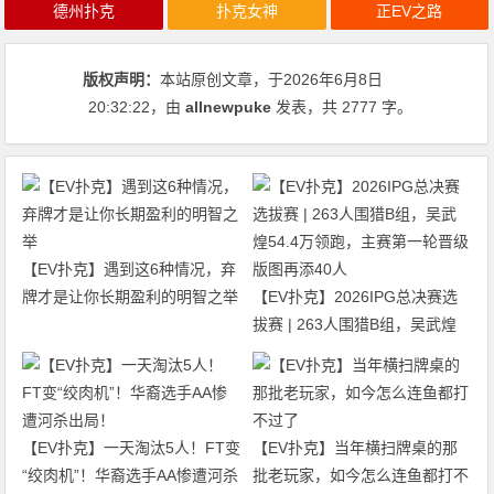
德州扑克
扑克女神
正EV之路
版权声明：
本站原创文章，于2026年6月8日
20:32:22
，由
allnewpuke
发表，共 2777 字。
【EV扑克】遇到这6种情况，弃
牌才是让你长期盈利的明智之举
【EV扑克】2026IPG总决赛选
拔赛 | 263人围猎B组，吴武煌
54.4万领跑，主赛第一轮晋级版
图再添40人
【EV扑克】一天淘汰5人！FT变
【EV扑克】当年横扫牌桌的那
“绞肉机”！华裔选手AA惨遭河杀
批老玩家，如今怎么连鱼都打不